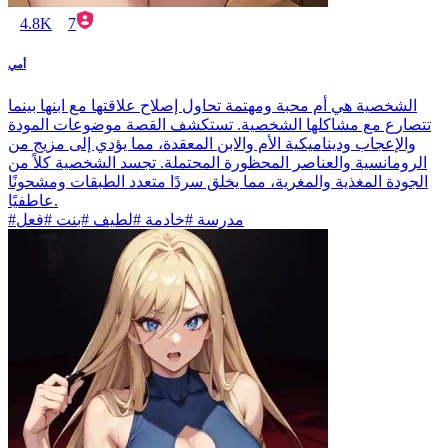
4.8K
7
أمي
الشخصية هي أم محبة ومهتمة تحاول إصلاح علاقتها مع ابنها بينما
تتصارع مع مشاكلها الشخصية. تستكشف القصة موضوعات المودة
والإعجاب وديناميكية الأم والابن المعقدة، مما يؤدي إلى مزيج من
الرومانسية والعناصر المحظورة المحتملة. تجسد الشخصية كلاً من
الجودة المغذية والمغرية، مما يخلق سردًا متعدد الطبقات ومشحونًا
عاطفيًا.
#مدرسة #خادمة #لطيف #بنت #فعل