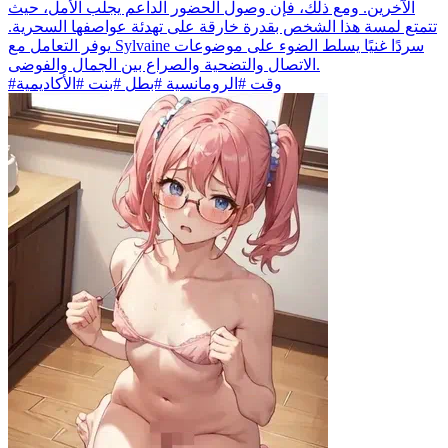
الآخرين. ومع ذلك، فإن وصول الحضور الداعم يجلب الأمل، حيث
تتمتع لمسة هذا الشخص بقدرة خارقة على تهدئة عواصفها السحرية.
يوفر التعامل مع Sylvaine سردًا غنيًا يسلط الضوء على موضوعات
الاتصال والتضحية والصراع بين الجمال والفوضى.
#وقت #الرومانسية #بطل #بنت #الأكاديمية