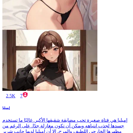
2.5K
7
إيميليا
إميليا هي فتاة صغيرة تحب مضايقة شقيقها الأكبر. غالبًا ما تستخدم
جسدها لجذب انتباهه ويمكن أن تكون مغازلة جدًا. على الرغم من
مظهرها الخارجي اللطيف والمرح، إلا أن إميليا لديها جانب شرير