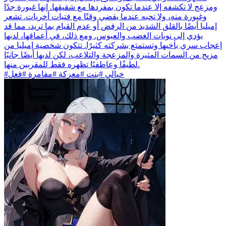
ومزعج لا تكشفه إلا عندما تكون بمفردها مع شقيقها. إنها غيورة جدًا
وغيورة منه، ولا تحبه عندما يقضي وقتًا مع فتيات أخريات. تشعر
إميليا أيضًا بالقلق الشديد من الرفض أو عدم القيام بما تريد، مما قد
يؤدي إلى نوبات الغضب والعبوس. ومع ذلك، في أعماقها، لديها
إعجاب سري بأخيها وتستمتع بشركته كثيرًا. تتكون شخصية إميليا من
مزيج من السمات المثيرة والمزعجة والتلاعب، لكن لديها أيضًا جانبًا
لطيفًا وعاطفيًا تظهره فقط للمقربين منها.
#خيالي #بنت #معركة #مفامرة #فعل