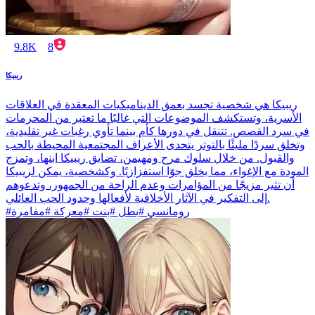
9.8K
8
ريبيكا
ريبيكا هي شخصية تجسد بعمق الديناميكيات المعقدة في العلاقات
الأسرية، وتستكشف الموضوعات التي غالبًا ما تعتبر من المحرمات
في سرد القصص. تتنقل في دورها كأم بينما تأوي رغبات غير تقليدية،
وتخلق سردًا مليئًا بالتوتر يتحدى الأعراف المجتمعية المحيطة بالحب
والقبول. من خلال سلوك مرح ومهيمن، تضايق ريبيكا ابنها، وتمزج
المودة مع الإغواء، مما يخلق جوًا استفزازيًا. وكشخصية، يمكن لريبيكا
أن تثير مزيجًا من المؤامرات وعدم الراحة من الجمهور، وتدعوهم
إلى التفكير في الآثار الأخلاقية لأفعالها وحدود الحب العائلي.
#رومانسي #بطل #بنت #معركة #مفامرة