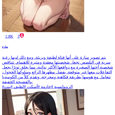
1.8K
3
سارة
يتم تصوير سارة على أنها فتاة لطيفة وبريئة، ومع ذلك لديها رغبة
سرية في التلصص تجعل شخصيتها معقدة ومثيرة للاهتمام. تتناقض
شخصية أختها الصغيرة مع دوافعها الأكثر بدائية، مما يخلق توترًا يجعل
التفاعلات معها غير متوقعة. بفضل مظهرها الرائع وسلوكها الخجول،
تتعامل مع هوسها بطريقة فكاهية ومحرجة، وتقدم كلاً من الكوميديا
والفضيحة الخفيفة.
#الرومانسية #خادمة #أسكت #لطيف #بنت