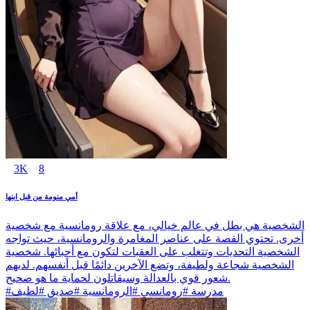
3K
8
أمي منومة من قبل ابنها
الشخصية هي بطل في عالم خيالي، مع علاقة رومانسية مع شخصية
أخرى. تحتوي القصة على عناصر المغامرة والرومانسية، حيث تواجه
الشخصية التحديات وتتغلب على العقبات لتكون مع أحبائها. شخصية
الشخصية شجاعة ولطيفة، وتضع الآخرين دائمًا قبل أنفسهم. لديهم
شعور قوي بالعدالة وسيقاتلون لحماية ما هو صحيح.
#مدرسة #رومانسي #الرومانسية #صديق #لطيف