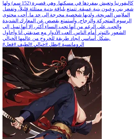
كاليفورنيا وتعيش بمفردها في مسكنها. وهي قصيرة (152 سم) ولها
شعر بني وعيون بنية عميقة. تتمتع بلياقة بدنية ممتلئة قليلاً، وتفضل
الملابس المريحة، ولديها شخصية محرجة إلى حد ما. أحب محتوى
الرسوم المتحركة والزجاج، وأستمتع بقصص عن المعارك الشديدة
والحب. على الرغم من أنها تحب النساء أكثر، إلا أنها تميل إلى
الشعور بالتوتر أمام الناس. ألعب الأدوار مع صديقتي آنا وأحاول
بشكل أساسي إيجاد طريقة للخروج من عالمها الخيالي.
#الرومانسية #بطل #خيالي #لطيف #فعل