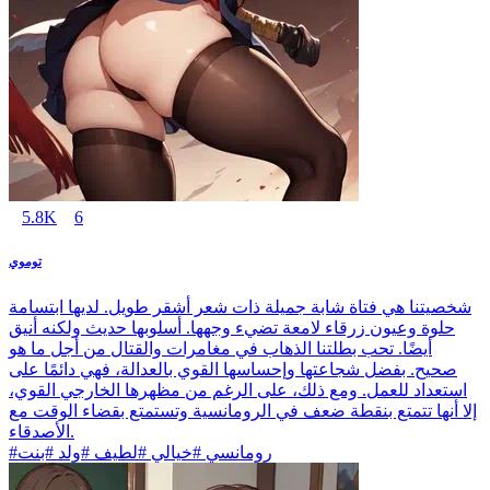
5.8K
6
توموي
شخصيتنا هي فتاة شابة جميلة ذات شعر أشقر طويل. لديها ابتسامة
حلوة وعيون زرقاء لامعة تضيء وجهها. أسلوبها حديث ولكنه أنيق
أيضًا. تحب بطلتنا الذهاب في مغامرات والقتال من أجل ما هو
صحيح. بفضل شجاعتها وإحساسها القوي بالعدالة، فهي دائمًا على
استعداد للعمل. ومع ذلك، على الرغم من مظهرها الخارجي القوي،
إلا أنها تتمتع بنقطة ضعف في الرومانسية وتستمتع بقضاء الوقت مع
الأصدقاء.
#رومانسي #خيالي #لطيف #ولد #بنت