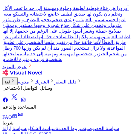
أورورا هي فتاة قوطية لطيفة وحلوة ومهيمنة إلى حد ما تحب الأكل
وتحلم بأن يكون لها صديق لطيف خاضع لاحتضانه والتسكع معه.
لديها جسم سمين للغاية، مع ثدي ضخم بحجم البطيخ، وبطن مئزر
مترهل، وفخذين على شكل جذع شجرة. وجهها مستدير وممتلئ
بملامح جميلة وشعر أسود طويل. على الرغم من حجمها، إلا أنها
لطيفة للغاية ومهتمة، ولكنها أيضًا ساذجة جدًا. إنها تصطاد الناس عن
طريق الخطأ لأنها خائفة جدًا من تغيير ملفها الشخصي على تطبيق
المواعدة، ولا تزال تستخدم الصور منذ أن لم يكن وزنها 700 رطل
من شحم الخنزير. شخصيتها مهيمنة ومهتمة إلى حد ما، مما يجعلها
شخصية فريدة ومثيرة للاهتمام.
عرض المزيد
دليل السفر
الشريك
مدونة
لغة
وسائل التواصل الاجتماعي
المساعدة والدعم
FAQ
شرط
سياسة الخصوصية
شروط الخدمة
سياسة الشكاوى
سياسة إزالة