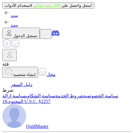
لاستخدام الأدوات!
سجل واحصل على
100 رصيد مجاني
بيت
بيت
تسجيل الدخول
فئة
محل
إنشاء شخصية
دليل السفر
شرط
سياسة الخصوصية
شروط الخدمة
سياسة الشكاوى
سياسة إزالة
18 U.S.C. §2257
المحتوى
QuillMaster