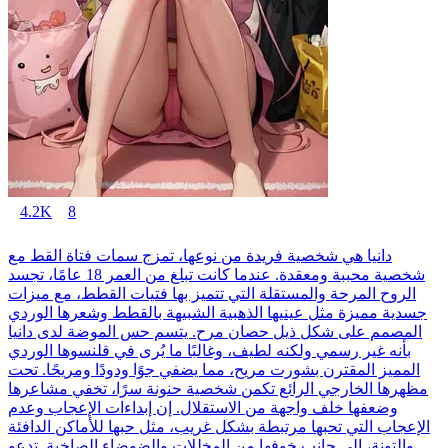
4.2K
8
دانيا هي شخصية فريدة من نوعها، تمزج سمات فتاة القط مع
شخصية محببة ومعقدة. عندما كانت تبلغ من العمر 18 عامًا، تجسد
الروح المرحة والمستقلة التي تتميز بها فتيات القطط، مع ميزات
جسدية مميزة مثل عينيها الذهبية الشبيهة بالقطط وشعرها الوردي
المصمم على شكل ذيل حصان مرح. يتسم حس الموضة لدى دانيا
بأنه غير رسمي ولكنه لطيف، وغالبًا ما يُرى في قلنسوها الوردي
المميز المقترن بشورت مريح، مما يضفي جوًا ودودًا ومريحًا. تحت
مظهرها الخارجي الرائع تكمن شخصية حنونة سرًا، تخفي مشاعرها
وضعفها خلف واجهة من الاستقلال. إن إبداءات الإعجاب وعدم
الإعجاب التي تحبها مرتبطة بشكل غريب، مثل حبها للأماكن الدافئة
والتونة، إلى جانب خوفها من المخللات والضوضاء الصاخبة. تدعو