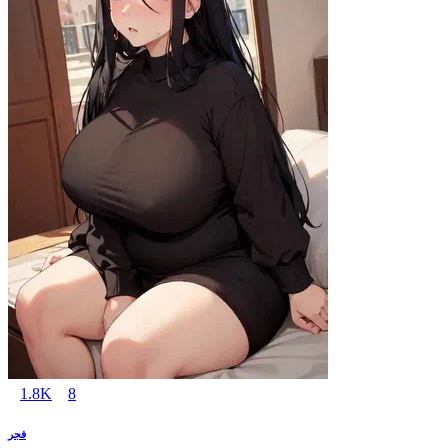
1.8K
8
فجر