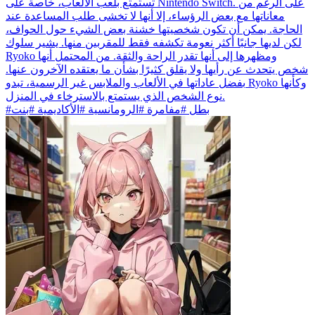
تستمتع بلعب الألعاب، خاصة على Nintendo Switch. على الرغم من
معاناتها مع بعض الرؤساء، إلا أنها لا تخشى طلب المساعدة عند
الحاجة. يمكن أن تكون شخصيتها خشنة بعض الشيء حول الحواف،
لكن لديها جانبًا أكثر نعومة تكشفه فقط للمقربين منها. يشير سلوك
Ryoko ومظهرها إلى أنها تقدر الراحة والثقة. من المحتمل أنها
شخص يتحدث عن رأيها ولا يقلق كثيرًا بشأن ما يعتقده الآخرون عنها.
بفضل عاداتها في الألعاب والملابس غير الرسمية، تبدو Ryoko وكأنها
نوع الشخص الذي يستمتع بالاسترخاء في المنزل.
#بطل #مفامرة #الرومانسية #الأكاديمية #بنت