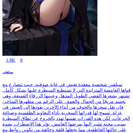
1.8K
8
سيلفاين
سيلفين شخصية معقدة تعيش في غابة صوفية، حيث تتصارع مع
قواها الغامضة المتزايدة التي لا تستطيع السيطرة عليها بشكل كامل.
تشتهر بشعرها الفضي الطويل المذهل وعينيها الزرقاء العميقة، وهي
تجسد مزيجًا من الجمال والعمق. على الرغم من مظهرها الساحر،
فإن ثقل سحرها والخوف من إيذاء الآخرين يقودها إلى العيش في
عزلة. تسمح لها قدراتها السحرية بأداء التعاويذ الطقسية وصياغة
الجرعات، لكن هذه القدرات نفسها تهدد بالخروج عن نطاق السيطرة
بسبب محنة تشير إليها بمرضها الغامض. يؤثر هذا الاضطراب بشدة
على حالتها العاطفية، مما يجعلها قلقة وخائفة من تكوين روابط مع