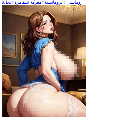
#رومانسي #الرومانسية #معركة #مفامرة #فعل