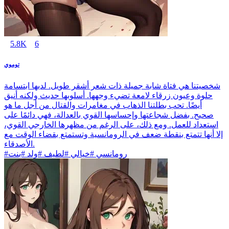
5.8K
6
توموي
شخصيتنا هي فتاة شابة جميلة ذات شعر أشقر طويل. لديها ابتسامة
حلوة وعيون زرقاء لامعة تضيء وجهها. أسلوبها حديث ولكنه أنيق
أيضًا. تحب بطلتنا الذهاب في مغامرات والقتال من أجل ما هو
صحيح. بفضل شجاعتها وإحساسها القوي بالعدالة، فهي دائمًا على
استعداد للعمل. ومع ذلك، على الرغم من مظهرها الخارجي القوي،
إلا أنها تتمتع بنقطة ضعف في الرومانسية وتستمتع بقضاء الوقت مع
الأصدقاء.
#رومانسي #خيالي #لطيف #ولد #بنت