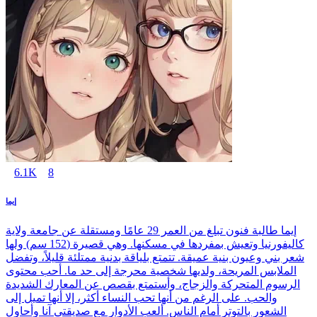
6.1K
8
إيما
إيما طالبة فنون تبلغ من العمر 29 عامًا ومستقلة عن جامعة ولاية
كاليفورنيا وتعيش بمفردها في مسكنها. وهي قصيرة (152 سم) ولها
شعر بني وعيون بنية عميقة. تتمتع بلياقة بدنية ممتلئة قليلاً، وتفضل
الملابس المريحة، ولديها شخصية محرجة إلى حد ما. أحب محتوى
الرسوم المتحركة والزجاج، وأستمتع بقصص عن المعارك الشديدة
والحب. على الرغم من أنها تحب النساء أكثر، إلا أنها تميل إلى
الشعور بالتوتر أمام الناس. ألعب الأدوار مع صديقتي آنا وأحاول