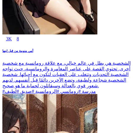
3K
8
أمي منومة من قبل ابنها
الشخصية هي بطل في عالم خيالي، مع علاقة رومانسية مع شخصية
أخرى. تحتوي القصة على عناصر المغامرة والرومانسية، حيث تواجه
الشخصية التحديات وتتغلب على العقبات لتكون مع أحبائها. شخصية
الشخصية شجاعة ولطيفة، وتضع الآخرين دائمًا قبل أنفسهم. لديهم
شعور قوي بالعدالة وسيقاتلون لحماية ما هو صحيح.
#مدرسة #رومانسي #الرومانسية #صديق #لطيف