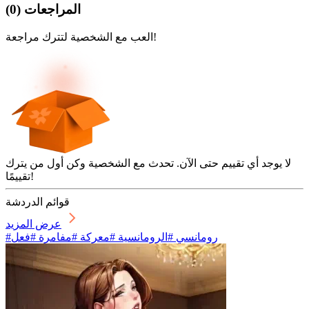
المراجعات
(
0
)
العب مع الشخصية لتترك مراجعة!
لا يوجد أي تقييم حتى الآن. تحدث مع الشخصية وكن أول من يترك
تقييمًا!
قوائم الدردشة
عرض المزيد
#رومانسي #الرومانسية #معركة #مفامرة #فعل