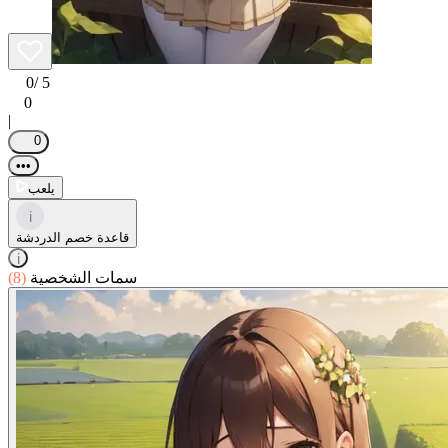
0
/ 5
0
|
0
•••
يلعب
i
قاعدة خصم الدردشة
i
سمات الشخصية
(8)