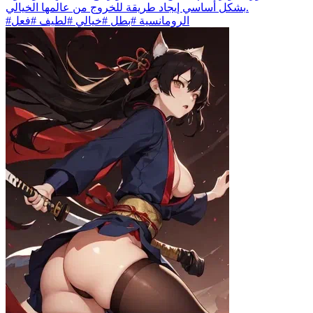
بشكل أساسي إيجاد طريقة للخروج من عالمها الخيالي.
#الرومانسية #بطل #خيالي #لطيف #فعل