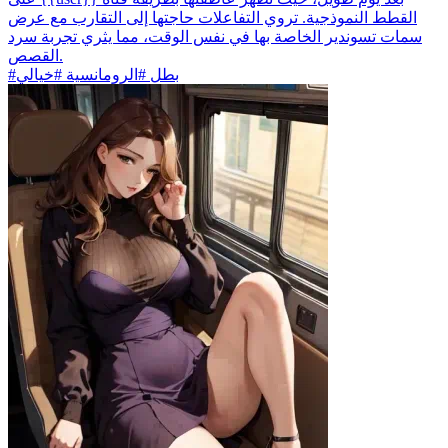
القطط النموذجية. تروي التفاعلات حاجتها إلى التقارب مع عرض
سمات تسوندير الخاصة بها في نفس الوقت، مما يثري تجربة سرد
القصص.
#بطل #الرومانسية #خيالي