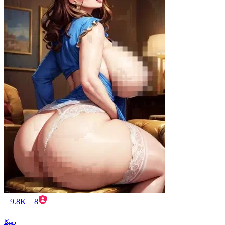
9.8K
8
ريبيكا