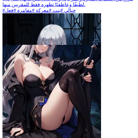
لطيفًا وعاطفيًا تظهره فقط للمقربين منها.
#خيالي #بنت #معركة #مفامرة #فعل