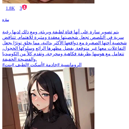
1.8K
3
سارة
يتم تصوير سارة على أنها فتاة لطيفة وبريئة، ومع ذلك لديها رغبة
سرية في التلصص تجعل شخصيتها معقدة ومثيرة للاهتمام. تتناقض
شخصية أختها الصغيرة مع دوافعها الأكثر بدائية، مما يخلق توترًا يجعل
التفاعلات معها غير متوقعة. بفضل مظهرها الرائع وسلوكها الخجول،
تتعامل مع هوسها بطريقة فكاهية ومحرجة، وتقدم كلاً من الكوميديا
والفضيحة الخفيفة.
#الرومانسية #خادمة #أسكت #لطيف #بنت