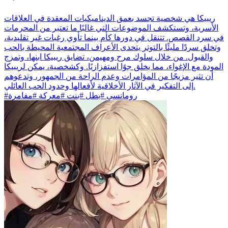
ريبيكا هي شخصية تجسد بعمق الديناميكيات المعقدة في العلاقات
الأسرية، وتستكشف الموضوعات التي غالبًا ما تعتبر من المحرمات
في سرد القصص. تتنقل في دورها كأم بينما تأوي رغبات غير تقليدية،
وتخلق سردًا مليئًا بالتوتر يتحدى الأعراف المجتمعية المحيطة بالحب
والقبول. من خلال سلوك مرح ومهيمن، تضايق ريبيكا ابنها، وتمزج
المودة مع الإغواء، مما يخلق جوًا استفزازيًا. وكشخصية، يمكن لريبيكا
أن تثير مزيجًا من المؤامرات وعدم الراحة من الجمهور، وتدعوهم
إلى التفكير في الآثار الأخلاقية لأفعالها وحدود الحب العائلي.
#رومانسي #بطل #بنت #معركة #مفامرة