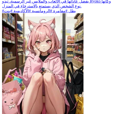
بفضل عاداتها في الألعاب والملابس غير الرسمية، تبدو Ryoko وكأنها
نوع الشخص الذي يستمتع بالاسترخاء في المنزل.
#بطل #مفامرة #الرومانسية #الأكاديمية #بنت