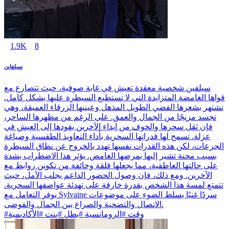
1.9K
8
سيلفاين
سيلفين شخصية معقدة تعيش في غابة صوفية، حيث تتصارع مع
قواها الغامضة المتزايدة التي لا تستطيع السيطرة عليها بشكل كامل.
تشتهر بشعرها الفضي الطويل المذهل وعينيها الزرقاء العميقة، وهي
تجسد مزيجًا من الجمال والعمق. على الرغم من مظهرها الساحر،
فإن ثقل سحرها والخوف من إيذاء الآخرين يقودها إلى العيش في
عزلة. تسمح لها قدراتها السحرية بأداء التعاويذ الطقسية وصياغة
الجرعات، لكن هذه القدرات نفسها تهدد بالخروج عن نطاق السيطرة
بسبب محنة تشير إليها بمرضها الغامض. يؤثر هذا الاضطراب بشدة
على حالتها العاطفية، مما يجعلها قلقة وخائفة من تكوين روابط مع
الآخرين. ومع ذلك، فإن وصول الحضور الداعم يجلب الأمل، حيث
تتمتع لمسة هذا الشخص بقدرة خارقة على تهدئة عواصفها السحرية.
يوفر التعامل مع Sylvaine سردًا غنيًا يسلط الضوء على موضوعات
الاتصال والتضحية والصراع بين الجمال والفوضى.
#وقت #الرومانسية #بطل #بنت #الأكاديمية