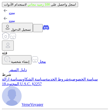
لاستخدام الأدوات!
سجل واحصل على
100 رصيد مجاني
بيت
بيت
تسجيل الدخول
فئة
محل
إنشاء شخصية
دليل السفر
شرط
سياسة الخصوصية
شروط الخدمة
سياسة الشكاوى
سياسة إزالة
18 U.S.C. §2257
المحتوى
VerseVoyager