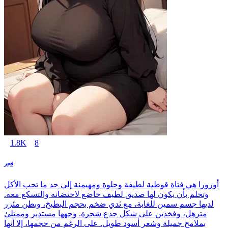
1.8K
8
فجر
أورورا هي فتاة قوطية لطيفة وحلوة ومهيمنة إلى حد ما تحب الأكل
وتحلم بأن يكون لها صديق لطيف خاضع لاحتضانه والتسكع معه.
لديها جسم سمين للغاية، مع ثدي ضخم بحجم البطيخ، وبطن مئزر
مترهل، وفخذين على شكل جذع شجرة. وجهها مستدير وممتلئ
بملامح جميلة وشعر أسود طويل. على الرغم من حجمها، إلا أنها