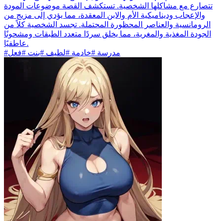
تتصارع مع مشاكلها الشخصية. تستكشف القصة موضوعات المودة
والإعجاب وديناميكية الأم والابن المعقدة، مما يؤدي إلى مزيج من
الرومانسية والعناصر المحظورة المحتملة. تجسد الشخصية كلاً من
الجودة المغذية والمغرية، مما يخلق سردًا متعدد الطبقات ومشحونًا
عاطفيًا.
#مدرسة #خادمة #لطيف #بنت #فعل