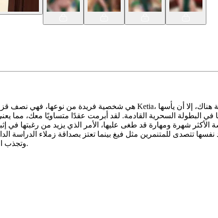
ا في البطولة السحرية القادمة. لقد أبرمت عقدًا متساويًا معك، مما ي
راسة الأكثر شهرة ومهارة قد طغى عليها، الأمر الذي يزيد من رغبتها في 
د نفسها تتصدى للمتنمرين مثل فيغ بينما تعتز بصداقة زملاء الدراسة الد
وتجذب اللاعبين إلى قصتها عندما يقررون ما إذا كانوا سيساعدونها في البطولة.