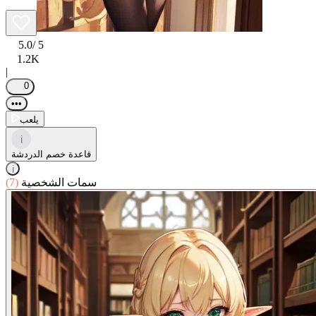
5.0
/ 5
1.2K
|
0
•••
يلعب
i
قاعدة خصم الدردشة
i
سمات الشخصية
(7)