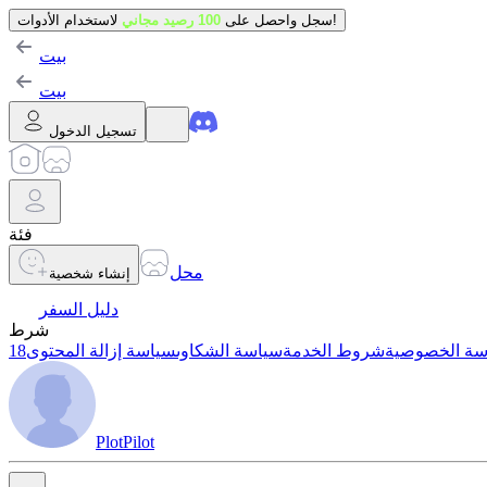
لاستخدام الأدوات!
سجل واحصل على
100 رصيد مجاني
بيت
بيت
تسجيل الدخول
فئة
محل
إنشاء شخصية
دليل السفر
شرط
سة الخصوصية
شروط الخدمة
سياسة الشكاوى
سياسة إزالة المحتوى
PlotPilot