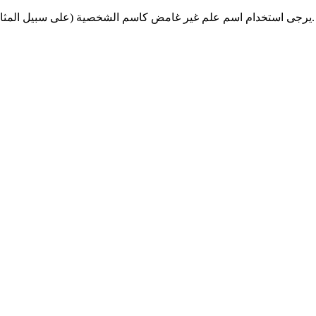
يرجى استخدام اسم علم غير غامض كاسم الشخصية (على سبيل المثال، ليس "سكاي") وتأكد من أن اسم الشخصية واسم اللاعب مختلفان.