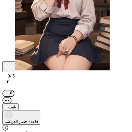
0
/ 5
0
|
0
•••
يلعب
i
قاعدة خصم الدردشة
i