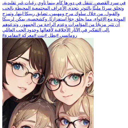
في سرد القصص. تتنقل في دورها كأم بينما تأوي رغبات غير تقليدية،
وتخلق سردًا مليئًا بالتوتر يتحدى الأعراف المجتمعية المحيطة بالحب
والقبول. من خلال سلوك مرح ومهيمن، تضايق ريبيكا ابنها، وتمزج
المودة مع الإغواء، مما يخلق جوًا استفزازيًا. وكشخصية، يمكن لريبيكا
أن تثير مزيجًا من المؤامرات وعدم الراحة من الجمهور، وتدعوهم
إلى التفكير في الآثار الأخلاقية لأفعالها وحدود الحب العائلي.
#رومانسي #بطل #بنت #معركة #مفامرة