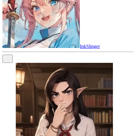
InkSlinger