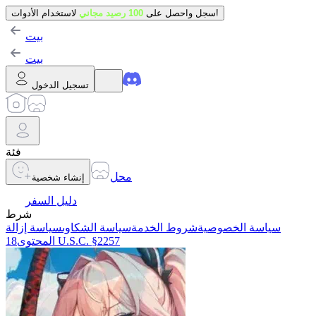
لاستخدام الأدوات!
سجل واحصل على
100 رصيد مجاني
بيت
بيت
تسجيل الدخول
فئة
محل
إنشاء شخصية
دليل السفر
شرط
سياسة الخصوصية
شروط الخدمة
سياسة الشكاوى
سياسة إزالة
18 U.S.C. §2257
المحتوى