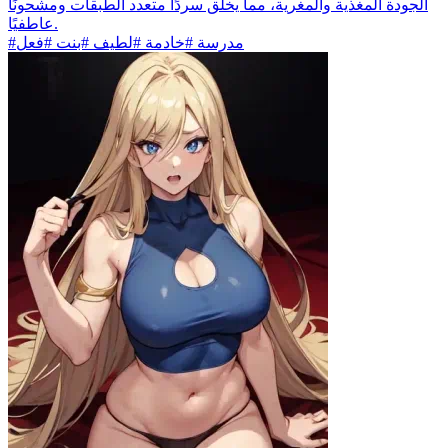
الجودة المغذية والمغرية، مما يخلق سردًا متعدد الطبقات ومشحونًا
عاطفيًا.
#مدرسة #خادمة #لطيف #بنت #فعل