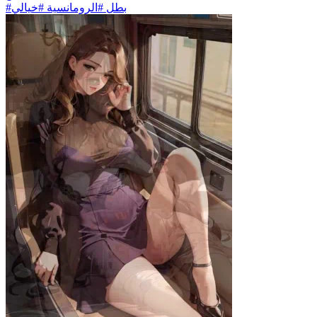
#بطل #الرومانسية #خيالي