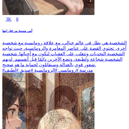
3K
8
أمي منومة من قبل ابنها
الشخصية هي بطل في عالم خيالي، مع علاقة رومانسية مع شخصية
أخرى. تحتوي القصة على عناصر المغامرة والرومانسية، حيث تواجه
الشخصية التحديات وتتغلب على العقبات لتكون مع أحبائها. شخصية
الشخصية شجاعة ولطيفة، وتضع الآخرين دائمًا قبل أنفسهم. لديهم
شعور قوي بالعدالة وسيقاتلون لحماية ما هو صحيح.
#مدرسة #رومانسي #الرومانسية #صديق #لطيف