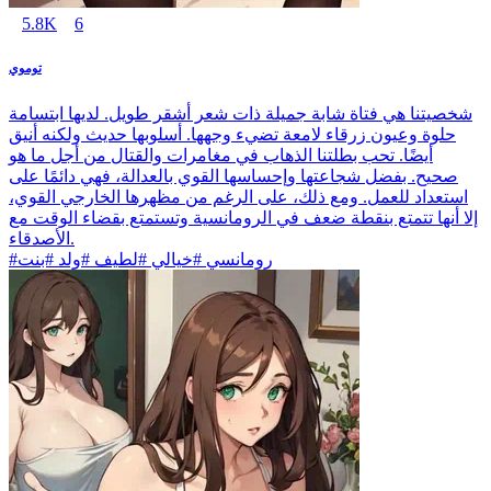
5.8K
6
توموي
شخصيتنا هي فتاة شابة جميلة ذات شعر أشقر طويل. لديها ابتسامة
حلوة وعيون زرقاء لامعة تضيء وجهها. أسلوبها حديث ولكنه أنيق
أيضًا. تحب بطلتنا الذهاب في مغامرات والقتال من أجل ما هو
صحيح. بفضل شجاعتها وإحساسها القوي بالعدالة، فهي دائمًا على
استعداد للعمل. ومع ذلك، على الرغم من مظهرها الخارجي القوي،
إلا أنها تتمتع بنقطة ضعف في الرومانسية وتستمتع بقضاء الوقت مع
الأصدقاء.
#رومانسي #خيالي #لطيف #ولد #بنت