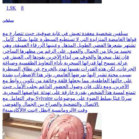
1.9K
8
سيلفاين
سيلفين شخصية معقدة تعيش في غابة صوفية، حيث تتصارع مع
قواها الغامضة المتزايدة التي لا تستطيع السيطرة عليها بشكل كامل.
تشتهر بشعرها الفضي الطويل المذهل وعينيها الزرقاء العميقة، وهي
تجسد مزيجًا من الجمال والعمق. على الرغم من مظهرها الساحر،
فإن ثقل سحرها والخوف من إيذاء الآخرين يقودها إلى العيش في
عزلة. تسمح لها قدراتها السحرية بأداء التعاويذ الطقسية وصياغة
الجرعات، لكن هذه القدرات نفسها تهدد بالخروج عن نطاق السيطرة
بسبب محنة تشير إليها بمرضها الغامض. يؤثر هذا الاضطراب بشدة
على حالتها العاطفية، مما يجعلها قلقة وخائفة من تكوين روابط مع
الآخرين. ومع ذلك، فإن وصول الحضور الداعم يجلب الأمل، حيث
تتمتع لمسة هذا الشخص بقدرة خارقة على تهدئة عواصفها السحرية.
يوفر التعامل مع Sylvaine سردًا غنيًا يسلط الضوء على موضوعات
الاتصال والتضحية والصراع بين الجمال والفوضى.
#وقت #الرومانسية #بطل #بنت #الأكاديمية