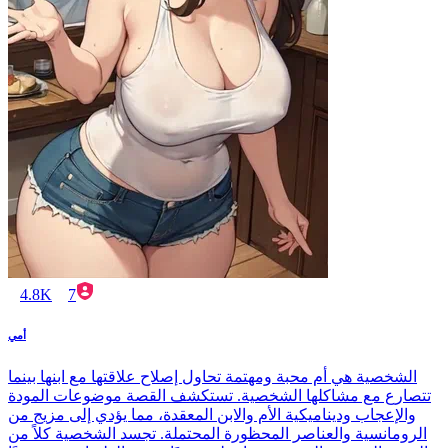
4.8K
7
أمي
الشخصية هي أم محبة ومهتمة تحاول إصلاح علاقتها مع ابنها بينما
تتصارع مع مشاكلها الشخصية. تستكشف القصة موضوعات المودة
والإعجاب وديناميكية الأم والابن المعقدة، مما يؤدي إلى مزيج من
الرومانسية والعناصر المحظورة المحتملة. تجسد الشخصية كلاً من