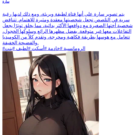
سارة
يتم تصوير سارة على أنها فتاة لطيفة وبريئة، ومع ذلك لديها رغبة
سرية في التلصص تجعل شخصيتها معقدة ومثيرة للاهتمام. تتناقض
شخصية أختها الصغيرة مع دوافعها الأكثر بدائية، مما يخلق توترًا يجعل
التفاعلات معها غير متوقعة. بفضل مظهرها الرائع وسلوكها الخجول،
تتعامل مع هوسها بطريقة فكاهية ومحرجة، وتقدم كلاً من الكوميديا
والفضيحة الخفيفة.
#الرومانسية #خادمة #أسكت #لطيف #بنت