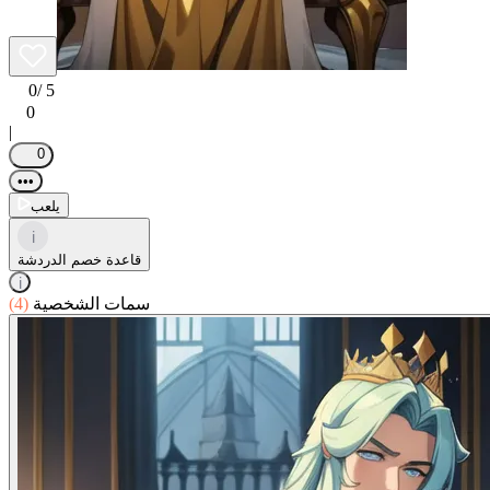
0
/ 5
0
|
0
•••
يلعب
i
قاعدة خصم الدردشة
i
سمات الشخصية
(4)