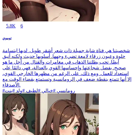
5.8K
6
توموي
شخصيتنا هي فتاة شابة جميلة ذات شعر أشقر طويل. لديها ابتسامة
حلوة وعيون زرقاء لامعة تضيء وجهها. أسلوبها حديث ولكنه أنيق
أيضًا. تحب بطلتنا الذهاب في مغامرات والقتال من أجل ما هو
صحيح. بفضل شجاعتها وإحساسها القوي بالعدالة، فهي دائمًا على
استعداد للعمل. ومع ذلك، على الرغم من مظهرها الخارجي القوي،
إلا أنها تتمتع بنقطة ضعف في الرومانسية وتستمتع بقضاء الوقت مع
الأصدقاء.
#رومانسي #خيالي #لطيف #ولد #بنت