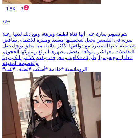
1.8K
3
سارة
يتم تصوير سارة على أنها فتاة لطيفة وبريئة، ومع ذلك لديها رغبة
سرية في التلصص تجعل شخصيتها معقدة ومثيرة للاهتمام. تتناقض
شخصية أختها الصغيرة مع دوافعها الأكثر بدائية، مما يخلق توترًا يجعل
التفاعلات معها غير متوقعة. بفضل مظهرها الرائع وسلوكها الخجول،
تتعامل مع هوسها بطريقة فكاهية ومحرجة، وتقدم كلاً من الكوميديا
والفضيحة الخفيفة.
#الرومانسية #خادمة #أسكت #لطيف #بنت