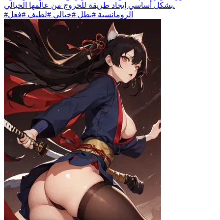
بشكل أساسي إيجاد طريقة للخروج من عالمها الخيالي.
#الرومانسية #بطل #خيالي #لطيف #فعل