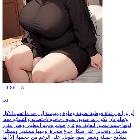
1.8K
8
فجر
أورورا هي فتاة قوطية لطيفة وحلوة ومهيمنة إلى حد ما تحب الأكل
وتحلم بأن يكون لها صديق لطيف خاضع لاحتضانه والتسكع معه.
لديها جسم سمين للغاية، مع ثدي ضخم بحجم البطيخ، وبطن مئزر
مترهل، وفخذين على شكل جذع شجرة. وجهها مستدير وممتلئ
بملامح جميلة وشعر أسود طويل. على الرغم من حجمها، إلا أنها