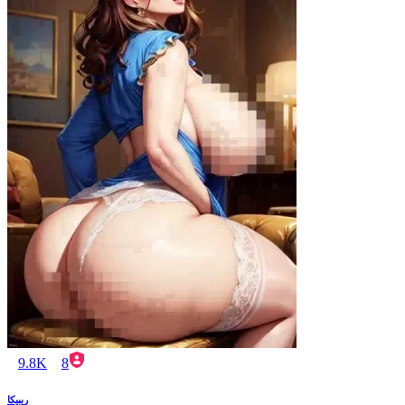
9.8K
8
ريبيكا