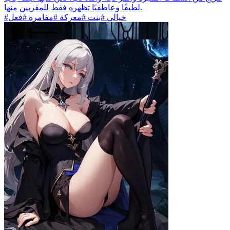
لطيفًا وعاطفيًا تظهره فقط للمقربين منها.
#خيالي #بنت #معركة #مفامرة #فعل