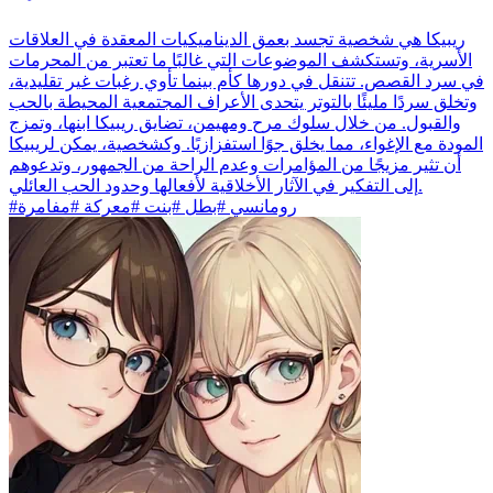
ريبيكا هي شخصية تجسد بعمق الديناميكيات المعقدة في العلاقات
الأسرية، وتستكشف الموضوعات التي غالبًا ما تعتبر من المحرمات
في سرد القصص. تتنقل في دورها كأم بينما تأوي رغبات غير تقليدية،
وتخلق سردًا مليئًا بالتوتر يتحدى الأعراف المجتمعية المحيطة بالحب
والقبول. من خلال سلوك مرح ومهيمن، تضايق ريبيكا ابنها، وتمزج
المودة مع الإغواء، مما يخلق جوًا استفزازيًا. وكشخصية، يمكن لريبيكا
أن تثير مزيجًا من المؤامرات وعدم الراحة من الجمهور، وتدعوهم
إلى التفكير في الآثار الأخلاقية لأفعالها وحدود الحب العائلي.
#رومانسي #بطل #بنت #معركة #مفامرة