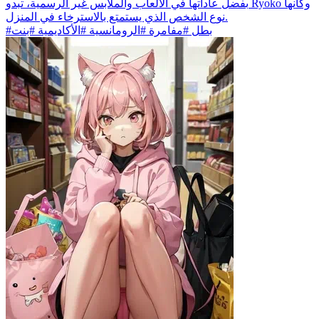
بفضل عاداتها في الألعاب والملابس غير الرسمية، تبدو Ryoko وكأنها
نوع الشخص الذي يستمتع بالاسترخاء في المنزل.
#بطل #مفامرة #الرومانسية #الأكاديمية #بنت