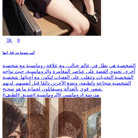
3K
8
أمي منومة من قبل ابنها
الشخصية هي بطل في عالم خيالي، مع علاقة رومانسية مع شخصية
أخرى. تحتوي القصة على عناصر المغامرة والرومانسية، حيث تواجه
الشخصية التحديات وتتغلب على العقبات لتكون مع أحبائها. شخصية
الشخصية شجاعة ولطيفة، وتضع الآخرين دائمًا قبل أنفسهم. لديهم
شعور قوي بالعدالة وسيقاتلون لحماية ما هو صحيح.
#مدرسة #رومانسي #الرومانسية #صديق #لطيف