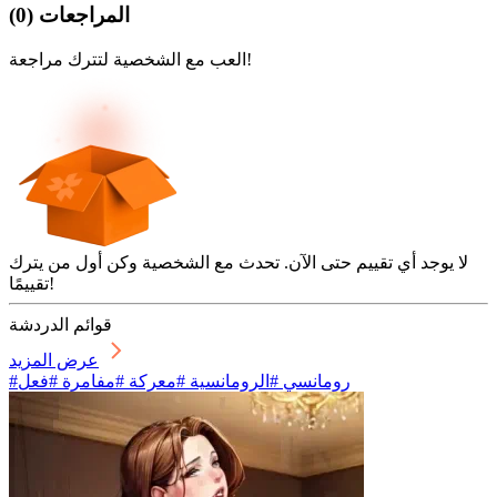
المراجعات
(
0
)
العب مع الشخصية لتترك مراجعة!
لا يوجد أي تقييم حتى الآن. تحدث مع الشخصية وكن أول من يترك
تقييمًا!
قوائم الدردشة
عرض المزيد
#رومانسي #الرومانسية #معركة #مفامرة #فعل