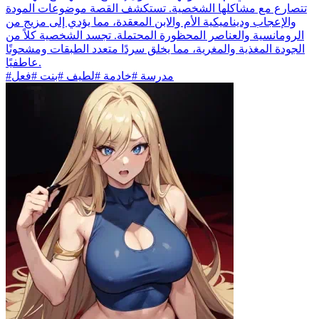
تتصارع مع مشاكلها الشخصية. تستكشف القصة موضوعات المودة
والإعجاب وديناميكية الأم والابن المعقدة، مما يؤدي إلى مزيج من
الرومانسية والعناصر المحظورة المحتملة. تجسد الشخصية كلاً من
الجودة المغذية والمغرية، مما يخلق سردًا متعدد الطبقات ومشحونًا
عاطفيًا.
#مدرسة #خادمة #لطيف #بنت #فعل