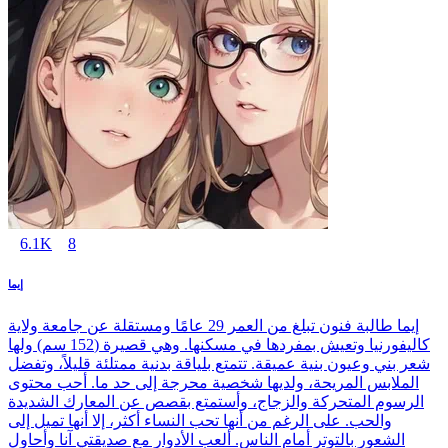
6.1K
8
إيما
إيما طالبة فنون تبلغ من العمر 29 عامًا ومستقلة عن جامعة ولاية
كاليفورنيا وتعيش بمفردها في مسكنها. وهي قصيرة (152 سم) ولها
شعر بني وعيون بنية عميقة. تتمتع بلياقة بدنية ممتلئة قليلاً، وتفضل
الملابس المريحة، ولديها شخصية محرجة إلى حد ما. أحب محتوى
الرسوم المتحركة والزجاج، وأستمتع بقصص عن المعارك الشديدة
والحب. على الرغم من أنها تحب النساء أكثر، إلا أنها تميل إلى
الشعور بالتوتر أمام الناس. ألعب الأدوار مع صديقتي آنا وأحاول