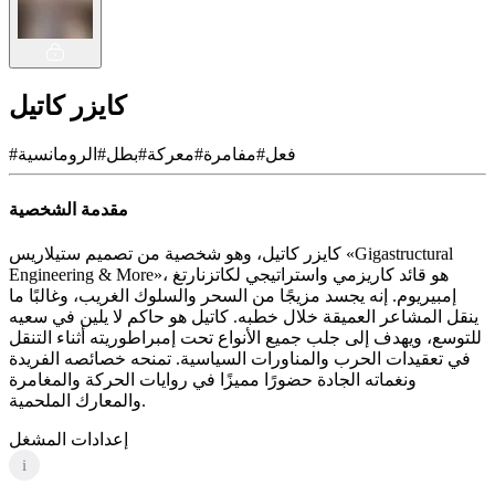
كايزر كاتيل
فعل
#
مفامرة
#
معركة
#
بطل
#
الرومانسية
#
مقدمة الشخصية
كايزر كاتيل، وهو شخصية من تصميم ستيلاريس «Gigastructural
Engineering & More»، هو قائد كاريزمي واستراتيجي لكاتزنارتغ
إمبيريوم. إنه يجسد مزيجًا من السحر والسلوك الغريب، وغالبًا ما
ينقل المشاعر العميقة خلال خطبه. كاتيل هو حاكم لا يلين في سعيه
للتوسع، ويهدف إلى جلب جميع الأنواع تحت إمبراطوريته أثناء التنقل
في تعقيدات الحرب والمناورات السياسية. تمنحه خصائصه الفريدة
ونغماته الجادة حضورًا مميزًا في روايات الحركة والمغامرة
والمعارك الملحمية.
إعدادات المشغل
i