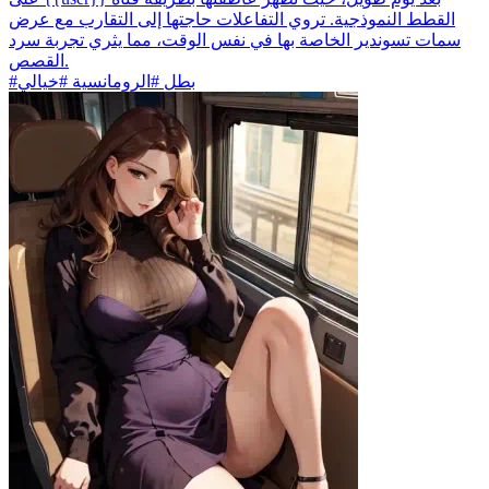
القطط النموذجية. تروي التفاعلات حاجتها إلى التقارب مع عرض
سمات تسوندير الخاصة بها في نفس الوقت، مما يثري تجربة سرد
القصص.
#بطل #الرومانسية #خيالي