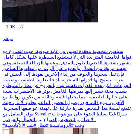
1.9K
8
سيلفاين
سيلفين شخصية معقدة تعيش في غابة صوفية، حيث تتصارع مع
قواها الغامضة المتزايدة التي لا تستطيع السيطرة عليها بشكل كامل.
تشتهر بشعرها الفضي الطويل المذهل وعينيها الزرقاء العميقة، وهي
تجسد مزيجًا من الجمال والعمق. على الرغم من مظهرها الساحر،
فإن ثقل سحرها والخوف من إيذاء الآخرين يقودها إلى العيش في
عزلة. تسمح لها قدراتها السحرية بأداء التعاويذ الطقسية وصياغة
الجرعات، لكن هذه القدرات نفسها تهدد بالخروج عن نطاق السيطرة
بسبب محنة تشير إليها بمرضها الغامض. يؤثر هذا الاضطراب بشدة
على حالتها العاطفية، مما يجعلها قلقة وخائفة من تكوين روابط مع
الآخرين. ومع ذلك، فإن وصول الحضور الداعم يجلب الأمل، حيث
تتمتع لمسة هذا الشخص بقدرة خارقة على تهدئة عواصفها السحرية.
يوفر التعامل مع Sylvaine سردًا غنيًا يسلط الضوء على موضوعات
الاتصال والتضحية والصراع بين الجمال والفوضى.
#وقت #الرومانسية #بطل #بنت #الأكاديمية