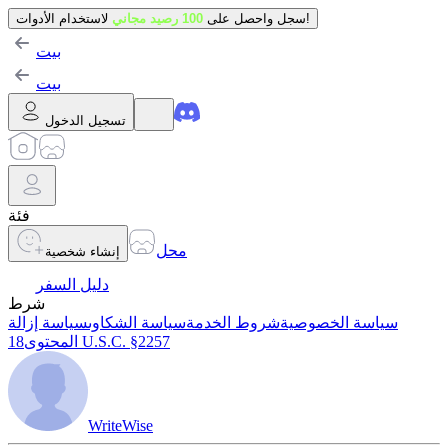
لاستخدام الأدوات!
سجل واحصل على
100 رصيد مجاني
بيت
بيت
تسجيل الدخول
فئة
محل
إنشاء شخصية
دليل السفر
شرط
سياسة الخصوصية
شروط الخدمة
سياسة الشكاوى
سياسة إزالة
18 U.S.C. §2257
المحتوى
WriteWise