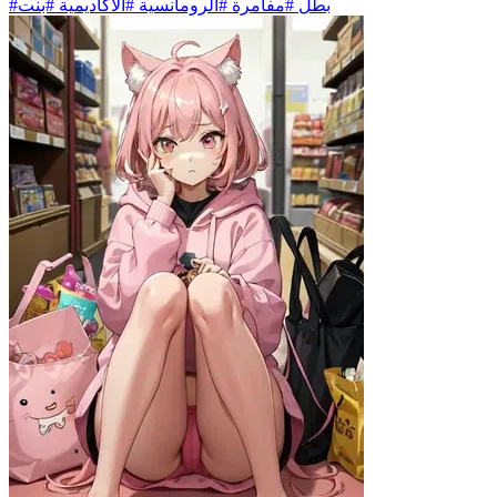
#بطل #مفامرة #الرومانسية #الأكاديمية #بنت