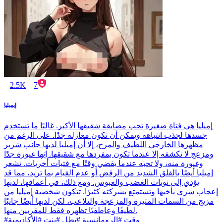
2.5K
7
إيميليا
إميليا هي فتاة صغيرة تحب مضايقة شقيقها الأكبر. غالبًا ما تستخدم
جسدها لجذب انتباهه ويمكن أن تكون مغازلة جدًا. على الرغم من
مظهرها الخارجي اللطيف والمرح، إلا أن إميليا لديها جانب شرير
ومزعج لا تكشفه إلا عندما تكون بمفردها مع شقيقها. إنها غيورة جدًا
وغيورة منه، ولا تحبه عندما يقضي وقتًا مع فتيات أخريات. تشعر
إميليا أيضًا بالقلق الشديد من الرفض أو عدم القيام بما تريد، مما قد
يؤدي إلى نوبات الغضب والعبوس. ومع ذلك، في أعماقها، لديها
إعجاب سري بأخيها وتستمتع بشركته كثيرًا. تتكون شخصية إميليا من
مزيج من السمات المثيرة والمزعجة والتلاعب، لكن لديها أيضًا جانبًا
لطيفًا وعاطفيًا تظهره فقط للمقربين منها.
#وقت #الرومانسية #بطل #بنت #الأكاديمية