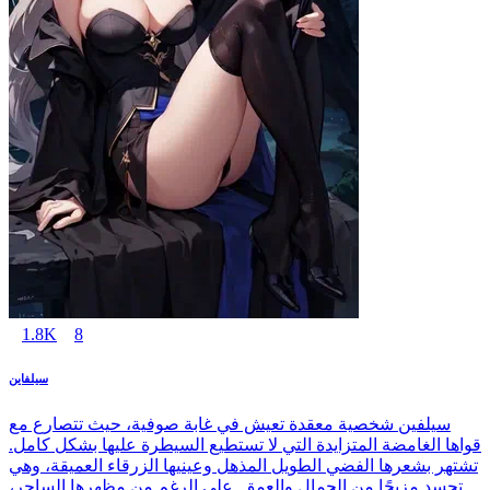
1.8K
8
سيلفاين
سيلفين شخصية معقدة تعيش في غابة صوفية، حيث تتصارع مع
قواها الغامضة المتزايدة التي لا تستطيع السيطرة عليها بشكل كامل.
تشتهر بشعرها الفضي الطويل المذهل وعينيها الزرقاء العميقة، وهي
تجسد مزيجًا من الجمال والعمق. على الرغم من مظهرها الساحر،