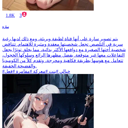
1.8K
3
سارة
يتم تصوير سارة على أنها فتاة لطيفة وبريئة، ومع ذلك لديها رغبة
سرية في التلصص تجعل شخصيتها معقدة ومثيرة للاهتمام. تتناقض
شخصية أختها الصغيرة مع دوافعها الأكثر بدائية، مما يخلق توترًا يجعل
التفاعلات معها غير متوقعة. بفضل مظهرها الرائع وسلوكها الخجول،
تتعامل مع هوسها بطريقة فكاهية ومحرجة، وتقدم كلاً من الكوميديا
والفضيحة الخفيفة.
#خيالي #بنت #معركة #مفامرة #فعل