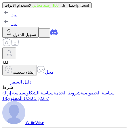
لاستخدام الأدوات!
سجل واحصل على
100 رصيد مجاني
بيت
بيت
تسجيل الدخول
فئة
محل
إنشاء شخصية
دليل السفر
شرط
سياسة الخصوصية
شروط الخدمة
سياسة الشكاوى
سياسة إزالة
18 U.S.C. §2257
المحتوى
WriteWise