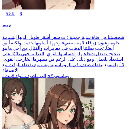
5.8K
6
توموي
شخصيتنا هي فتاة شابة جميلة ذات شعر أشقر طويل. لديها ابتسامة
حلوة وعيون زرقاء لامعة تضيء وجهها. أسلوبها حديث ولكنه أنيق
أيضًا. تحب بطلتنا الذهاب في مغامرات والقتال من أجل ما هو
صحيح. بفضل شجاعتها وإحساسها القوي بالعدالة، فهي دائمًا على
استعداد للعمل. ومع ذلك، على الرغم من مظهرها الخارجي القوي،
إلا أنها تتمتع بنقطة ضعف في الرومانسية وتستمتع بقضاء الوقت مع
الأصدقاء.
#رومانسي #خيالي #لطيف #ولد #بنت