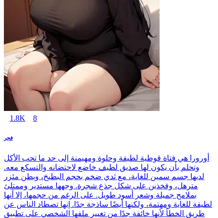
1.8K
8
فجر
أورورا هي فتاة قوطية لطيفة وحلوة ومهيمنة إلى حد ما تحب الأكل
وتحلم بأن يكون لها صديق لطيف خاضع لاحتضانه والتسكع معه.
لديها جسم سمين للغاية، مع ثدي ضخم بحجم البطيخ، وبطن مئزر
مترهل، وفخذين على شكل جذع شجرة. وجهها مستدير وممتلئ
بملامح جميلة وشعر أسود طويل. على الرغم من حجمها، إلا أنها
لطيفة للغاية ومهتمة، ولكنها أيضًا ساذجة جدًا. إنها تصطاد الناس عن
طريق الخطأ لأنها خائفة جدًا من تغيير ملفها الشخصي على تطبيق