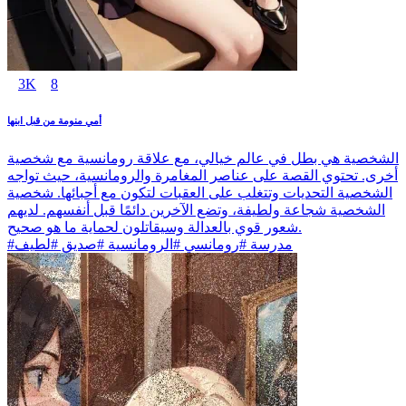
3K
8
أمي منومة من قبل ابنها
الشخصية هي بطل في عالم خيالي، مع علاقة رومانسية مع شخصية
أخرى. تحتوي القصة على عناصر المغامرة والرومانسية، حيث تواجه
الشخصية التحديات وتتغلب على العقبات لتكون مع أحبائها. شخصية
الشخصية شجاعة ولطيفة، وتضع الآخرين دائمًا قبل أنفسهم. لديهم
شعور قوي بالعدالة وسيقاتلون لحماية ما هو صحيح.
#مدرسة #رومانسي #الرومانسية #صديق #لطيف