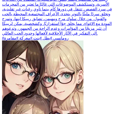
الأسرية، وتستكشف الموضوعات التي غالبًا ما تعتبر من المحرمات
في سرد القصص. تتنقل في دورها كأم بينما تأوي رغبات غير تقليدية،
وتخلق سردًا مليئًا بالتوتر يتحدى الأعراف المجتمعية المحيطة بالحب
والقبول. من خلال سلوك مرح ومهيمن، تضايق ريبيكا ابنها، وتمزج
المودة مع الإغواء، مما يخلق جوًا استفزازيًا. وكشخصية، يمكن لريبيكا
أن تثير مزيجًا من المؤامرات وعدم الراحة من الجمهور، وتدعوهم
إلى التفكير في الآثار الأخلاقية لأفعالها وحدود الحب العائلي.
#رومانسي #بطل #بنت #معركة #مفامرة