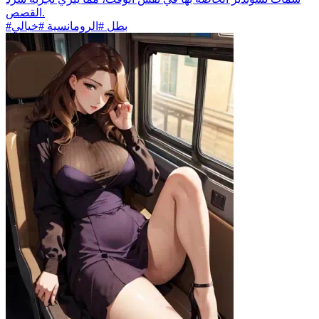
القصص.
#بطل #الرومانسية #خيالي