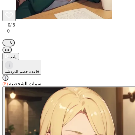
0
/ 5
0
|
0
•••
يلعب
i
قاعدة خصم الدردشة
i
سمات الشخصية
(8)