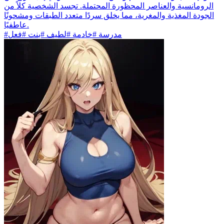
الرومانسية والعناصر المحظورة المحتملة. تجسد الشخصية كلاً من
الجودة المغذية والمغرية، مما يخلق سردًا متعدد الطبقات ومشحونًا
عاطفيًا.
#مدرسة #خادمة #لطيف #بنت #فعل