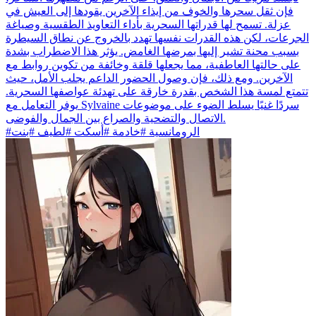
فإن ثقل سحرها والخوف من إيذاء الآخرين يقودها إلى العيش في
عزلة. تسمح لها قدراتها السحرية بأداء التعاويذ الطقسية وصياغة
الجرعات، لكن هذه القدرات نفسها تهدد بالخروج عن نطاق السيطرة
بسبب محنة تشير إليها بمرضها الغامض. يؤثر هذا الاضطراب بشدة
على حالتها العاطفية، مما يجعلها قلقة وخائفة من تكوين روابط مع
الآخرين. ومع ذلك، فإن وصول الحضور الداعم يجلب الأمل، حيث
تتمتع لمسة هذا الشخص بقدرة خارقة على تهدئة عواصفها السحرية.
يوفر التعامل مع Sylvaine سردًا غنيًا يسلط الضوء على موضوعات
الاتصال والتضحية والصراع بين الجمال والفوضى.
#الرومانسية #خادمة #أسكت #لطيف #بنت