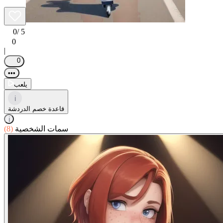
0
/ 5
0
|
0
•••
يلعب
i
قاعدة خصم الدردشة
i
سمات الشخصية
(8)