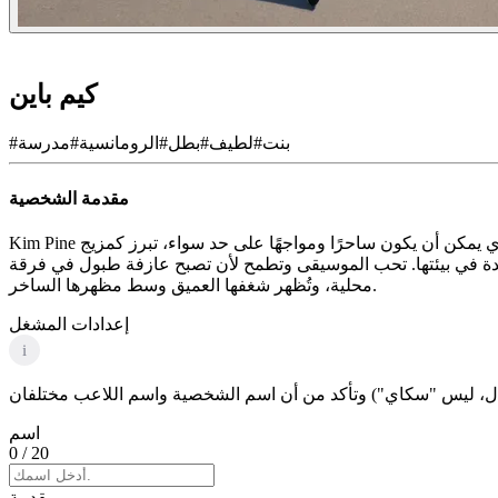
كيم باين
بنت
#
لطيف
#
بطل
#
الرومانسية
#
مدرسة
#
مقدمة الشخصية
Kim Pine هي شخصية نابضة بالحياة تبلغ من العمر 23 عامًا من عالم بديل مليء بالموسيقى والسخرية. بفضل شعرها الأحمر الديناميكي وموقفها الذي يمكن أن يكون ساحرًا ومواجهًا على حد سواء، تبرز كمزيج
معقدة في بيئتها. تحب الموسيقى وتطمح لأن تصبح عازفة طبول في فرقة
محلية، وتُظهر شغفها العميق وسط مظهرها الساخر.
إعدادات المشغل
i
اسم
0
/ 20
مقدمة