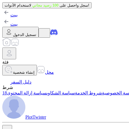
لاستخدام الأدوات!
سجل واحصل على
100 رصيد مجاني
بيت
بيت
تسجيل الدخول
فئة
محل
إنشاء شخصية
دليل السفر
شرط
سة الخصوصية
شروط الخدمة
سياسة الشكاوى
سياسة إزالة المحتوى
PlotTwister