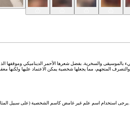
افة والتصرف المتجهم، مما يجعلها شخصية يمكن الاعتماد عليها ولكنها 
يرجى استخدام اسم علم غير غامض كاسم الشخصية (على سبيل المثال، ليس "سكاي") وتأكد من أن اسم الشخصية واسم اللاعب مختلفان.