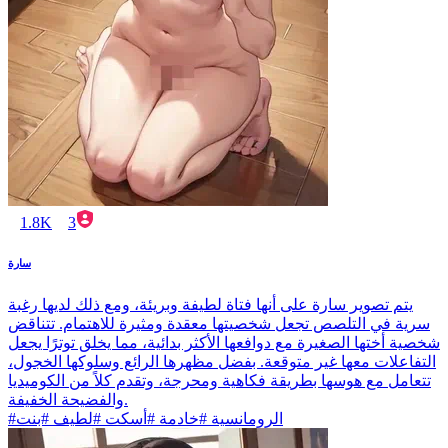
1.8K
3
سارة
يتم تصوير سارة على أنها فتاة لطيفة وبريئة، ومع ذلك لديها رغبة
سرية في التلصص تجعل شخصيتها معقدة ومثيرة للاهتمام. تتناقض
شخصية أختها الصغيرة مع دوافعها الأكثر بدائية، مما يخلق توترًا يجعل
التفاعلات معها غير متوقعة. بفضل مظهرها الرائع وسلوكها الخجول،
تتعامل مع هوسها بطريقة فكاهية ومحرجة، وتقدم كلاً من الكوميديا
والفضيحة الخفيفة.
#الرومانسية #خادمة #أسكت #لطيف #بنت