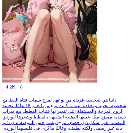
4.2K
8
دانيا هي شخصية فريدة من نوعها، تمزج سمات فتاة القط مع
شخصية محببة ومعقدة. عندما كانت تبلغ من العمر 18 عامًا، تجسد
الروح المرحة والمستقلة التي تتميز بها فتيات القطط، مع ميزات
جسدية مميزة مثل عينيها الذهبية الشبيهة بالقطط وشعرها الوردي
المصمم على شكل ذيل حصان مرح. يتسم حس الموضة لدى دانيا
بأنه غير رسمي ولكنه لطيف، وغالبًا ما يُرى في قلنسوها الوردي