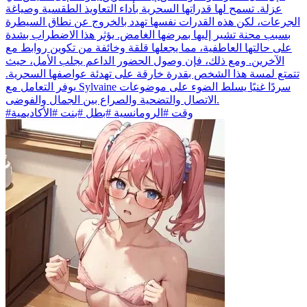
عزلة. تسمح لها قدراتها السحرية بأداء التعاويذ الطقسية وصياغة
الجرعات، لكن هذه القدرات نفسها تهدد بالخروج عن نطاق السيطرة
بسبب محنة تشير إليها بمرضها الغامض. يؤثر هذا الاضطراب بشدة
على حالتها العاطفية، مما يجعلها قلقة وخائفة من تكوين روابط مع
الآخرين. ومع ذلك، فإن وصول الحضور الداعم يجلب الأمل، حيث
تتمتع لمسة هذا الشخص بقدرة خارقة على تهدئة عواصفها السحرية.
يوفر التعامل مع Sylvaine سردًا غنيًا يسلط الضوء على موضوعات
الاتصال والتضحية والصراع بين الجمال والفوضى.
#وقت #الرومانسية #بطل #بنت #الأكاديمية