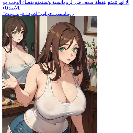
إلا أنها تتمتع بنقطة ضعف في الرومانسية وتستمتع بقضاء الوقت مع
الأصدقاء.
#رومانسي #خيالي #لطيف #ولد #بنت