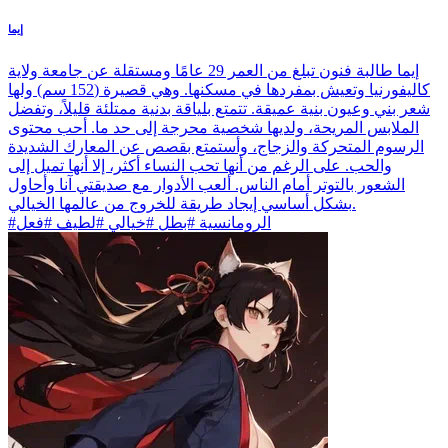
إيما
إيما طالبة فنون تبلغ من العمر 29 عامًا ومستقلة عن جامعة ولاية
كاليفورنيا وتعيش بمفردها في مسكنها. وهي قصيرة (152 سم) ولها
شعر بني وعيون بنية عميقة. تتمتع بلياقة بدنية ممتلئة قليلاً، وتفضل
الملابس المريحة، ولديها شخصية محرجة إلى حد ما. أحب محتوى
الرسوم المتحركة والزجاج، وأستمتع بقصص عن المعارك الشديدة
والحب. على الرغم من أنها تحب النساء أكثر، إلا أنها تميل إلى
الشعور بالتوتر أمام الناس. ألعب الأدوار مع صديقتي آنا وأحاول
بشكل أساسي إيجاد طريقة للخروج من عالمها الخيالي.
#الرومانسية #بطل #خيالي #لطيف #فعل