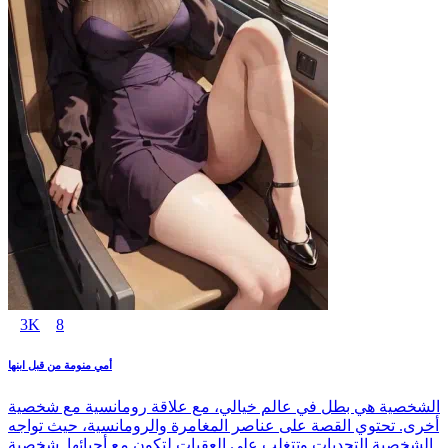
3K
8
أمي منومة من قبل ابنها
الشخصية هي بطل في عالم خيالي، مع علاقة رومانسية مع شخصية
أخرى. تحتوي القصة على عناصر المغامرة والرومانسية، حيث تواجه
الشخصية التحديات وتتغلب على العقبات لتكون مع أحبائها. شخصية