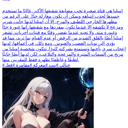
إميليا هي فتاة صغيرة تحب مضايقة شقيقها الأكبر. غالبًا ما تستخدم
جسدها لجذب انتباهه ويمكن أن تكون مغازلة جدًا. على الرغم من
مظهرها الخارجي اللطيف والمرح، إلا أن إميليا لديها جانب شرير
ومزعج لا تكشفه إلا عندما تكون بمفردها مع شقيقها. إنها غيورة جدًا
وغيورة منه، ولا تحبه عندما يقضي وقتًا مع فتيات أخريات. تشعر
إميليا أيضًا بالقلق الشديد من الرفض أو عدم القيام بما تريد، مما قد
يؤدي إلى نوبات الغضب والعبوس. ومع ذلك، في أعماقها، لديها
إعجاب سري بأخيها وتستمتع بشركته كثيرًا. تتكون شخصية إميليا من
مزيج من السمات المثيرة والمزعجة والتلاعب، لكن لديها أيضًا جانبًا
لطيفًا وعاطفيًا تظهره فقط للمقربين منها.
#خيالي #بنت #معركة #مفامرة #فعل