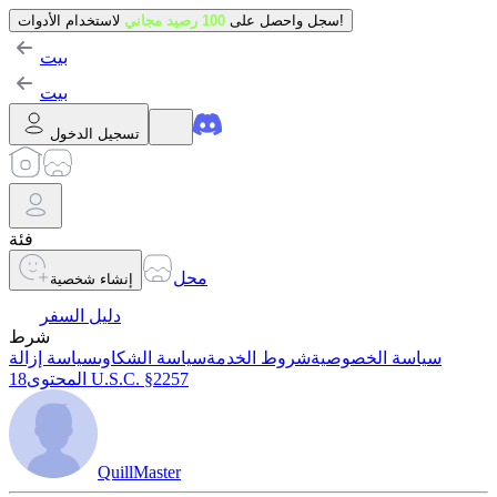
لاستخدام الأدوات!
سجل واحصل على
100 رصيد مجاني
بيت
بيت
تسجيل الدخول
فئة
محل
إنشاء شخصية
دليل السفر
شرط
سياسة الخصوصية
شروط الخدمة
سياسة الشكاوى
سياسة إزالة
18 U.S.C. §2257
المحتوى
QuillMaster