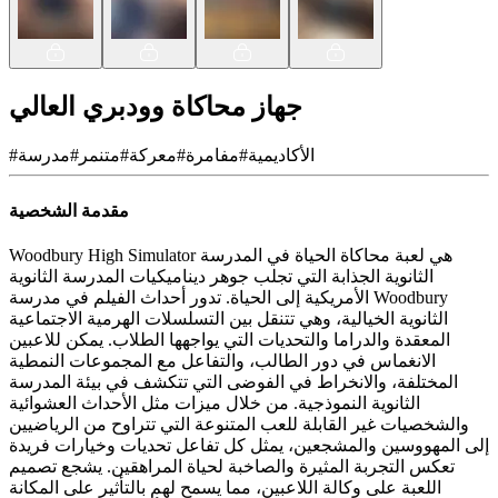
جهاز محاكاة وودبري العالي
الأكاديمية
#
مفامرة
#
معركة
#
متنمر
#
مدرسة
#
مقدمة الشخصية
Woodbury High Simulator هي لعبة محاكاة الحياة في المدرسة
الثانوية الجذابة التي تجلب جوهر ديناميكيات المدرسة الثانوية
الأمريكية إلى الحياة. تدور أحداث الفيلم في مدرسة Woodbury
الثانوية الخيالية، وهي تتنقل بين التسلسلات الهرمية الاجتماعية
المعقدة والدراما والتحديات التي يواجهها الطلاب. يمكن للاعبين
الانغماس في دور الطالب، والتفاعل مع المجموعات النمطية
المختلفة، والانخراط في الفوضى التي تتكشف في بيئة المدرسة
الثانوية النموذجية. من خلال ميزات مثل الأحداث العشوائية
والشخصيات غير القابلة للعب المتنوعة التي تتراوح من الرياضيين
إلى المهووسين والمشجعين، يمثل كل تفاعل تحديات وخيارات فريدة
تعكس التجربة المثيرة والصاخبة لحياة المراهقين. يشجع تصميم
اللعبة على وكالة اللاعبين، مما يسمح لهم بالتأثير على المكانة