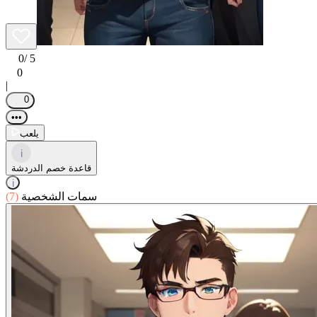
0
/ 5
0
|
0
•••
يلعب
i
قاعدة خصم الدردشة
i
سمات الشخصية
(7)