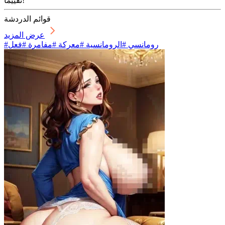
تقييمًا!
قوائم الدردشة
عرض المزيد
#رومانسي #الرومانسية #معركة #مفامرة #فعل