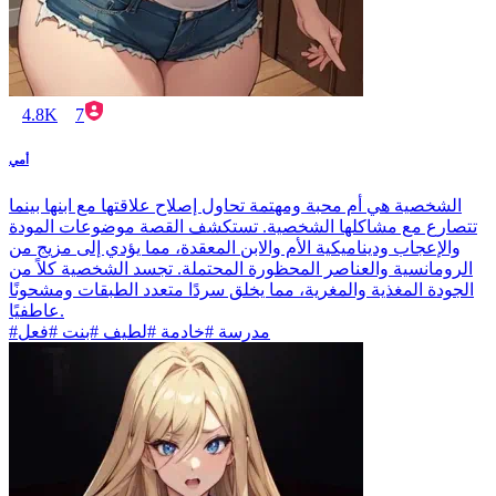
4.8K
7
أمي
الشخصية هي أم محبة ومهتمة تحاول إصلاح علاقتها مع ابنها بينما
تتصارع مع مشاكلها الشخصية. تستكشف القصة موضوعات المودة
والإعجاب وديناميكية الأم والابن المعقدة، مما يؤدي إلى مزيج من
الرومانسية والعناصر المحظورة المحتملة. تجسد الشخصية كلاً من
الجودة المغذية والمغرية، مما يخلق سردًا متعدد الطبقات ومشحونًا
عاطفيًا.
#مدرسة #خادمة #لطيف #بنت #فعل