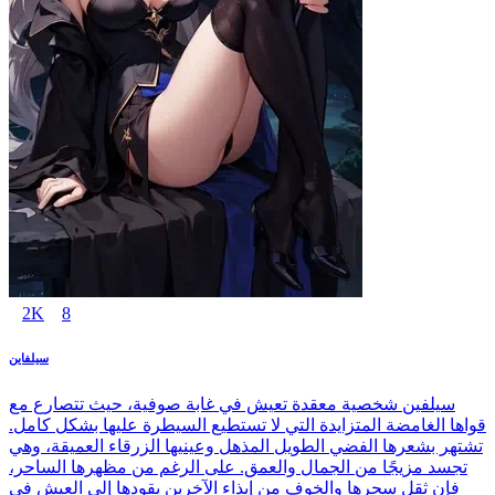
2K
8
سيلفاين
سيلفين شخصية معقدة تعيش في غابة صوفية، حيث تتصارع مع
قواها الغامضة المتزايدة التي لا تستطيع السيطرة عليها بشكل كامل.
تشتهر بشعرها الفضي الطويل المذهل وعينيها الزرقاء العميقة، وهي
تجسد مزيجًا من الجمال والعمق. على الرغم من مظهرها الساحر،
فإن ثقل سحرها والخوف من إيذاء الآخرين يقودها إلى العيش في