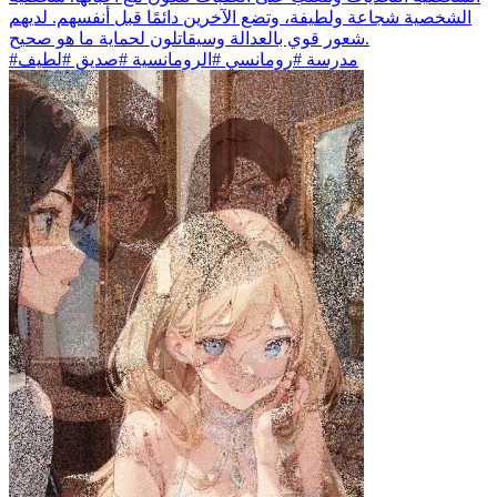
الشخصية شجاعة ولطيفة، وتضع الآخرين دائمًا قبل أنفسهم. لديهم
شعور قوي بالعدالة وسيقاتلون لحماية ما هو صحيح.
#مدرسة #رومانسي #الرومانسية #صديق #لطيف