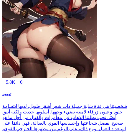
5.8K
6
توموي
شخصيتنا هي فتاة شابة جميلة ذات شعر أشقر طويل. لديها ابتسامة
حلوة وعيون زرقاء لامعة تضيء وجهها. أسلوبها حديث ولكنه أنيق
أيضًا. تحب بطلتنا الذهاب في مغامرات والقتال من أجل ما هو
صحيح. بفضل شجاعتها وإحساسها القوي بالعدالة، فهي دائمًا على
استعداد للعمل. ومع ذلك، على الرغم من مظهرها الخارجي القوي،