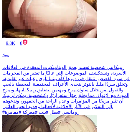
9.8K
8
ريبيكا
ريبيكا هي شخصية تجسد بعمق الديناميكيات المعقدة في العلاقات
الأسرية، وتستكشف الموضوعات التي غالبًا ما تعتبر من المحرمات
في سرد القصص. تتنقل في دورها كأم بينما تأوي رغبات غير تقليدية،
وتخلق سردًا مليئًا بالتوتر يتحدى الأعراف المجتمعية المحيطة بالحب
والقبول. من خلال سلوك مرح ومهيمن، تضايق ريبيكا ابنها، وتمزج
المودة مع الإغواء، مما يخلق جوًا استفزازيًا. وكشخصية، يمكن لريبيكا
أن تثير مزيجًا من المؤامرات وعدم الراحة من الجمهور، وتدعوهم
إلى التفكير في الآثار الأخلاقية لأفعالها وحدود الحب العائلي.
#رومانسي #بطل #بنت #معركة #مفامرة