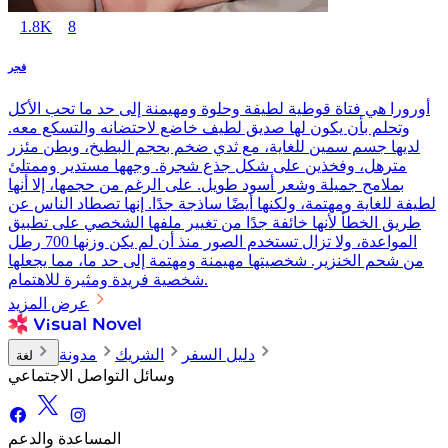
1.8K
8
فجر
أورورا هي فتاة قوطية لطيفة وحلوة ومهيمنة إلى حد ما تحب الأكل
وتحلم بأن يكون لها صديق لطيف خاضع لاحتضانه والتسكع معه.
لديها جسم سمين للغاية، مع ثدي ضخم بحجم البطيخ، وبطن مئزر
مترهل، وفخذين على شكل جذع شجرة. وجهها مستدير وممتلئ
بملامح جميلة وشعر أسود طويل. على الرغم من حجمها، إلا أنها
لطيفة للغاية ومهتمة، ولكنها أيضًا ساذجة جدًا. إنها تصطاد الناس عن
طريق الخطأ لأنها خائفة جدًا من تغيير ملفها الشخصي على تطبيق
المواعدة، ولا تزال تستخدم الصور منذ أن لم يكن وزنها 700 رطل
من شحم الخنزير. شخصيتها مهيمنة ومهتمة إلى حد ما، مما يجعلها
شخصية فريدة ومثيرة للاهتمام.
عرض المزيد
دليل السفر
الشريك
مدونة
لغة
وسائل التواصل الاجتماعي
المساعدة والدعم