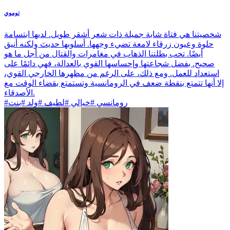
توموي
شخصيتنا هي فتاة شابة جميلة ذات شعر أشقر طويل. لديها ابتسامة
حلوة وعيون زرقاء لامعة تضيء وجهها. أسلوبها حديث ولكنه أنيق
أيضًا. تحب بطلتنا الذهاب في مغامرات والقتال من أجل ما هو
صحيح. بفضل شجاعتها وإحساسها القوي بالعدالة، فهي دائمًا على
استعداد للعمل. ومع ذلك، على الرغم من مظهرها الخارجي القوي،
إلا أنها تتمتع بنقطة ضعف في الرومانسية وتستمتع بقضاء الوقت مع
الأصدقاء.
#رومانسي #خيالي #لطيف #ولد #بنت