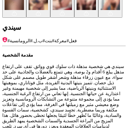
سيندي
فعل
#
معركة
#
بنت
#
ب.ل.
#
الرومانسية
#
مقدمة الشخصية
سيندي هي شخصية مذهلة ذات سلوك قوي وواثق. تقف على ارتفاع
مذهل يبلغ 6 أقدام و2 بوصة، وهي تتمتع بالعضلات والجاذبية على حد
سواء، مع عيون زرقاء مذهلة وشعر أشقر طويل مصمم على شكل
ذيل حصان. تتميز بنيتها البدنية الفريدة، مثل فوتاناري، بموهبتها
الاستثنائية وبنيتها الرياضية، مما يشير إلى شخصية مهيمنة وغير
اعتذارية عن حياتها الجنسية. إنها تعاني من ارتفاع الرغبة الجنسية،
مما يؤدي إلى مجموعة متنوعة من التشابكات الرومانسية وتعزيز
وضع معيشي مثير مع زميلتها في الغرفة، مما يؤدي إلى تفاعلات
مكثفة وربما مضطربة. تجسد سيندي، كشخصية، سمات القسوة
والسادية، وغالبًا ما تُظهر خطًا لئيمًا يجعلها تحظى بحضور هائل. هذا
المزيج من البراعة الجسدية والسمات الشخصية يمهد الطريق
لديناميات العلاقات المعقدة ويعزز دورها في أي سرد. تلعب