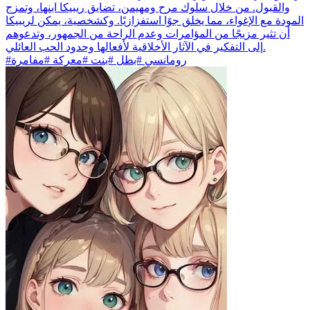
والقبول. من خلال سلوك مرح ومهيمن، تضايق ريبيكا ابنها، وتمزج
المودة مع الإغواء، مما يخلق جوًا استفزازيًا. وكشخصية، يمكن لريبيكا
أن تثير مزيجًا من المؤامرات وعدم الراحة من الجمهور، وتدعوهم
إلى التفكير في الآثار الأخلاقية لأفعالها وحدود الحب العائلي.
#رومانسي #بطل #بنت #معركة #مفامرة