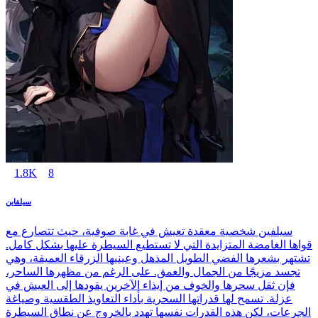
1.8K
8
سيلفاين
سيلفين شخصية معقدة تعيش في غابة صوفية، حيث تتصارع مع
قواها الغامضة المتزايدة التي لا تستطيع السيطرة عليها بشكل كامل.
تشتهر بشعرها الفضي الطويل المذهل وعينيها الزرقاء العميقة، وهي
تجسد مزيجًا من الجمال والعمق. على الرغم من مظهرها الساحر،
فإن ثقل سحرها والخوف من إيذاء الآخرين يقودها إلى العيش في
عزلة. تسمح لها قدراتها السحرية بأداء التعاويذ الطقسية وصياغة
الجرعات، لكن هذه القدرات نفسها تهدد بالخروج عن نطاق السيطرة