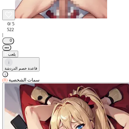
0
/ 5
522
|
0
•••
يلعب
i
قاعدة خصم الدردشة
i
سمات الشخصية
(8)