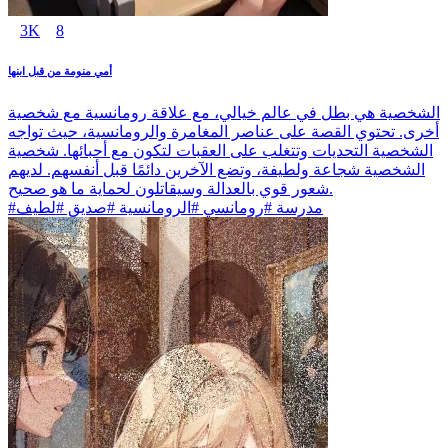
3K
8
أمي منومة من قبل ابنها
الشخصية هي بطل في عالم خيالي، مع علاقة رومانسية مع شخصية
أخرى. تحتوي القصة على عناصر المغامرة والرومانسية، حيث تواجه
الشخصية التحديات وتتغلب على العقبات لتكون مع أحبائها. شخصية
الشخصية شجاعة ولطيفة، وتضع الآخرين دائمًا قبل أنفسهم. لديهم
شعور قوي بالعدالة وسيقاتلون لحماية ما هو صحيح.
#مدرسة #رومانسي #الرومانسية #صديق #لطيف