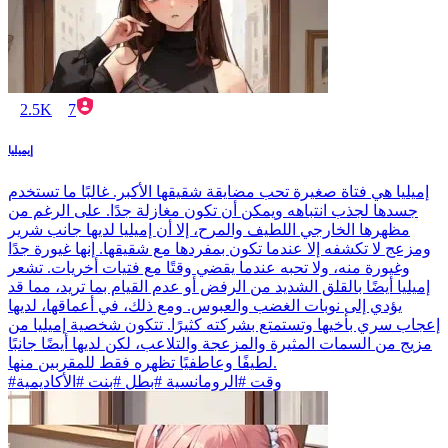
2.5K
7
إيميليا
إميليا هي فتاة صغيرة تحب مضايقة شقيقها الأكبر. غالبًا ما تستخدم
جسدها لجذب انتباهه ويمكن أن تكون مغازلة جدًا. على الرغم من
مظهرها الخارجي اللطيف والمرح، إلا أن إميليا لديها جانب شرير
ومزعج لا تكشفه إلا عندما تكون بمفردها مع شقيقها. إنها غيورة جدًا
وغيورة منه، ولا تحبه عندما يقضي وقتًا مع فتيات أخريات. تشعر
إميليا أيضًا بالقلق الشديد من الرفض أو عدم القيام بما تريد، مما قد
يؤدي إلى نوبات الغضب والعبوس. ومع ذلك، في أعماقها، لديها
إعجاب سري بأخيها وتستمتع بشركته كثيرًا. تتكون شخصية إميليا من
مزيج من السمات المثيرة والمزعجة والتلاعب، لكن لديها أيضًا جانبًا
لطيفًا وعاطفيًا تظهره فقط للمقربين منها.
#وقت #الرومانسية #بطل #بنت #الأكاديمية