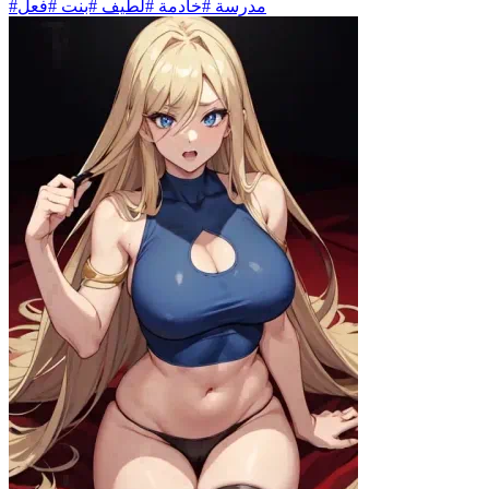
#مدرسة #خادمة #لطيف #بنت #فعل