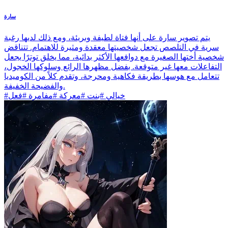
سارة
يتم تصوير سارة على أنها فتاة لطيفة وبريئة، ومع ذلك لديها رغبة
سرية في التلصص تجعل شخصيتها معقدة ومثيرة للاهتمام. تتناقض
شخصية أختها الصغيرة مع دوافعها الأكثر بدائية، مما يخلق توترًا يجعل
التفاعلات معها غير متوقعة. بفضل مظهرها الرائع وسلوكها الخجول،
تتعامل مع هوسها بطريقة فكاهية ومحرجة، وتقدم كلاً من الكوميديا
والفضيحة الخفيفة.
#خيالي #بنت #معركة #مفامرة #فعل