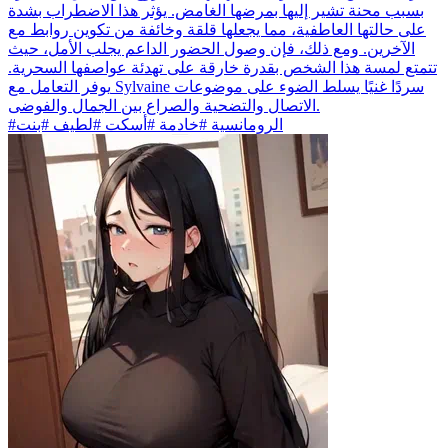
بسبب محنة تشير إليها بمرضها الغامض. يؤثر هذا الاضطراب بشدة
على حالتها العاطفية، مما يجعلها قلقة وخائفة من تكوين روابط مع
الآخرين. ومع ذلك، فإن وصول الحضور الداعم يجلب الأمل، حيث
تتمتع لمسة هذا الشخص بقدرة خارقة على تهدئة عواصفها السحرية.
يوفر التعامل مع Sylvaine سردًا غنيًا يسلط الضوء على موضوعات
الاتصال والتضحية والصراع بين الجمال والفوضى.
#الرومانسية #خادمة #أسكت #لطيف #بنت