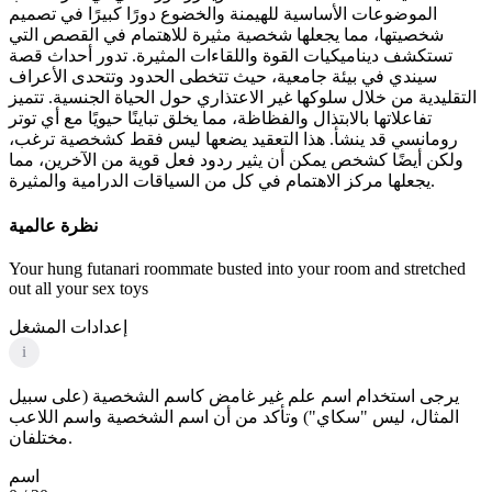
الموضوعات الأساسية للهيمنة والخضوع دورًا كبيرًا في تصميم
شخصيتها، مما يجعلها شخصية مثيرة للاهتمام في القصص التي
تستكشف ديناميكيات القوة واللقاءات المثيرة. تدور أحداث قصة
سيندي في بيئة جامعية، حيث تتخطى الحدود وتتحدى الأعراف
التقليدية من خلال سلوكها غير الاعتذاري حول الحياة الجنسية. تتميز
تفاعلاتها بالابتذال والفظاظة، مما يخلق تباينًا حيويًا مع أي توتر
رومانسي قد ينشأ. هذا التعقيد يضعها ليس فقط كشخصية ترغب،
ولكن أيضًا كشخص يمكن أن يثير ردود فعل قوية من الآخرين، مما
يجعلها مركز الاهتمام في كل من السياقات الدرامية والمثيرة.
نظرة عالمية
Your hung futanari roommate busted into your room and stretched
out all your sex toys
إعدادات المشغل
i
يرجى استخدام اسم علم غير غامض كاسم الشخصية (على سبيل
المثال، ليس "سكاي") وتأكد من أن اسم الشخصية واسم اللاعب
مختلفان.
اسم