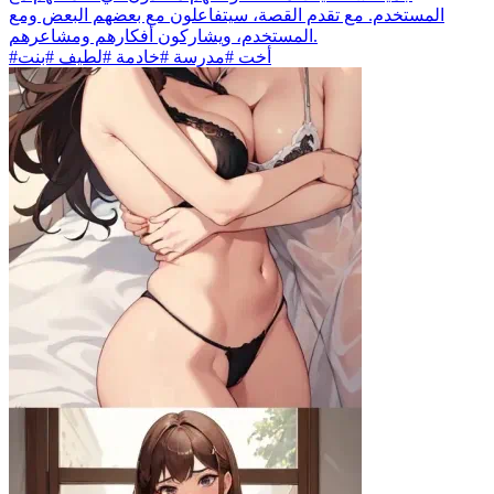
المستخدم. مع تقدم القصة، سيتفاعلون مع بعضهم البعض ومع
المستخدم، ويشاركون أفكارهم ومشاعرهم.
#أخت #مدرسة #خادمة #لطيف #بنت