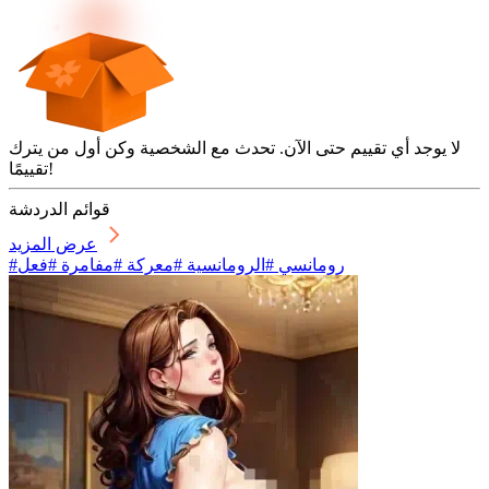
لا يوجد أي تقييم حتى الآن. تحدث مع الشخصية وكن أول من يترك
تقييمًا!
قوائم الدردشة
عرض المزيد
#رومانسي #الرومانسية #معركة #مفامرة #فعل