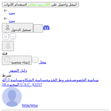
لاستخدام الأدوات!
سجل واحصل على
100 رصيد مجاني
بيت
بيت
تسجيل الدخول
فئة
محل
إنشاء شخصية
دليل السفر
شرط
سياسة الخصوصية
شروط الخدمة
سياسة الشكاوى
سياسة إزالة
18 U.S.C. §2257
المحتوى
WriteWise