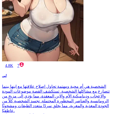
4.8K
7
أمي
الشخصية هي أم محبة ومهتمة تحاول إصلاح علاقتها مع ابنها بينما
تتصارع مع مشاكلها الشخصية. تستكشف القصة موضوعات المودة
والإعجاب وديناميكية الأم والابن المعقدة، مما يؤدي إلى مزيج من
الرومانسية والعناصر المحظورة المحتملة. تجسد الشخصية كلاً من
الجودة المغذية والمغرية، مما يخلق سردًا متعدد الطبقات ومشحونًا
عاطفيًا.