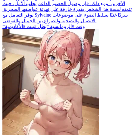
الآخرين. ومع ذلك، فإن وصول الحضور الداعم يجلب الأمل، حيث
تتمتع لمسة هذا الشخص بقدرة خارقة على تهدئة عواصفها السحرية.
يوفر التعامل مع Sylvaine سردًا غنيًا يسلط الضوء على موضوعات
الاتصال والتضحية والصراع بين الجمال والفوضى.
#وقت #الرومانسية #بطل #بنت #الأكاديمية