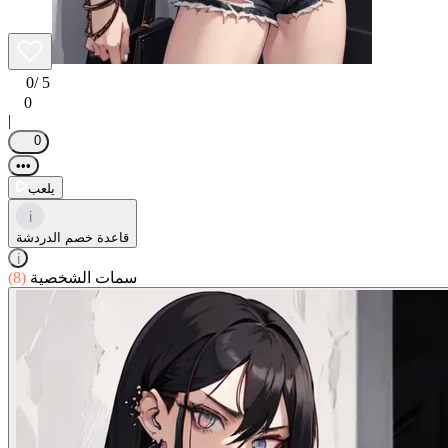
0
/ 5
0
|
0
•••
يلعب
i
قاعدة خصم الدردشة
i
سمات الشخصية
(8)