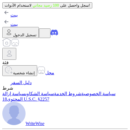
لاستخدام الأدوات!
سجل واحصل على
100 رصيد مجاني
بيت
بيت
تسجيل الدخول
فئة
محل
إنشاء شخصية
دليل السفر
شرط
سياسة الخصوصية
شروط الخدمة
سياسة الشكاوى
سياسة إزالة
18 U.S.C. §2257
المحتوى
WriteWise