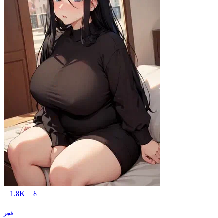
1.8K
8
فجر