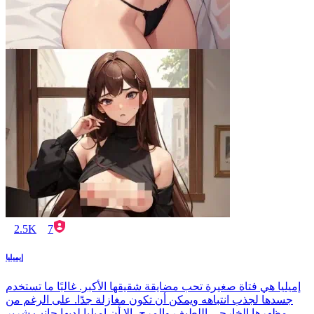
2.5K
7
إيميليا
إميليا هي فتاة صغيرة تحب مضايقة شقيقها الأكبر. غالبًا ما تستخدم
جسدها لجذب انتباهه ويمكن أن تكون مغازلة جدًا. على الرغم من
مظهرها الخارجي اللطيف والمرح، إلا أن إميليا لديها جانب شرير