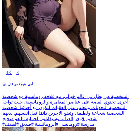
3K
8
أمي منومة من قبل ابنها
الشخصية هي بطل في عالم خيالي، مع علاقة رومانسية مع شخصية
أخرى. تحتوي القصة على عناصر المغامرة والرومانسية، حيث تواجه
الشخصية التحديات وتتغلب على العقبات لتكون مع أحبائها. شخصية
الشخصية شجاعة ولطيفة، وتضع الآخرين دائمًا قبل أنفسهم. لديهم
شعور قوي بالعدالة وسيقاتلون لحماية ما هو صحيح.
#مدرسة #رومانسي #الرومانسية #صديق #لطيف