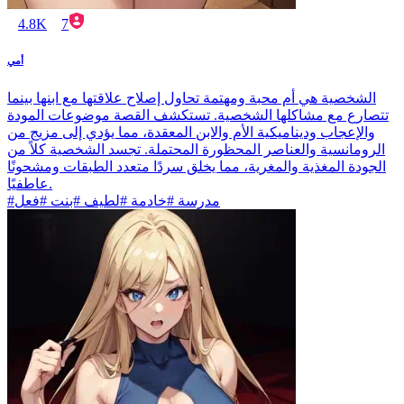
4.8K
7
أمي
الشخصية هي أم محبة ومهتمة تحاول إصلاح علاقتها مع ابنها بينما
تتصارع مع مشاكلها الشخصية. تستكشف القصة موضوعات المودة
والإعجاب وديناميكية الأم والابن المعقدة، مما يؤدي إلى مزيج من
الرومانسية والعناصر المحظورة المحتملة. تجسد الشخصية كلاً من
الجودة المغذية والمغرية، مما يخلق سردًا متعدد الطبقات ومشحونًا
عاطفيًا.
#مدرسة #خادمة #لطيف #بنت #فعل