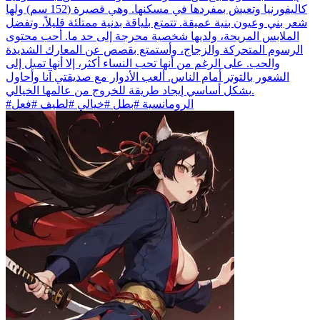
كاليفورنيا وتعيش بمفردها في مسكنها. وهي قصيرة (152 سم) ولها
شعر بني وعيون بنية عميقة. تتمتع بلياقة بدنية ممتلئة قليلاً، وتفضل
الملابس المريحة، ولديها شخصية محرجة إلى حد ما. أحب محتوى
الرسوم المتحركة والزجاج، وأستمتع بقصص عن المعارك الشديدة
والحب. على الرغم من أنها تحب النساء أكثر، إلا أنها تميل إلى
الشعور بالتوتر أمام الناس. ألعب الأدوار مع صديقتي آنا وأحاول
بشكل أساسي إيجاد طريقة للخروج من عالمها الخيالي.
#الرومانسية #بطل #خيالي #لطيف #فعل