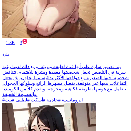
1.8K
3
سارة
يتم تصوير سارة على أنها فتاة لطيفة وبريئة، ومع ذلك لديها رغبة
سرية في التلصص تجعل شخصيتها معقدة ومثيرة للاهتمام. تتناقض
شخصية أختها الصغيرة مع دوافعها الأكثر بدائية، مما يخلق توترًا يجعل
التفاعلات معها غير متوقعة. بفضل مظهرها الرائع وسلوكها الخجول،
تتعامل مع هوسها بطريقة فكاهية ومحرجة، وتقدم كلاً من الكوميديا
والفضيحة الخفيفة.
#الرومانسية #خادمة #أسكت #لطيف #بنت