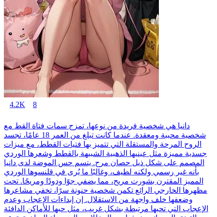
4.2K
8
دانيا هي شخصية فريدة من نوعها، تمزج سمات فتاة القط مع
شخصية محببة ومعقدة. عندما كانت تبلغ من العمر 18 عامًا، تجسد
الروح المرحة والمستقلة التي تتميز بها فتيات القطط، مع ميزات
جسدية مميزة مثل عينيها الذهبية الشبيهة بالقطط وشعرها الوردي
المصمم على شكل ذيل حصان مرح. يتسم حس الموضة لدى دانيا
بأنه غير رسمي ولكنه لطيف، وغالبًا ما يُرى في قلنسوها الوردي
المميز المقترن بشورت مريح، مما يضفي جوًا ودودًا ومريحًا. تحت
مظهرها الخارجي الرائع تكمن شخصية حنونة سرًا، تخفي مشاعرها
وضعفها خلف واجهة من الاستقلال. إن إبداءات الإعجاب وعدم
الإعجاب التي تحبها مرتبطة بشكل غريب، مثل حبها للأماكن الدافئة