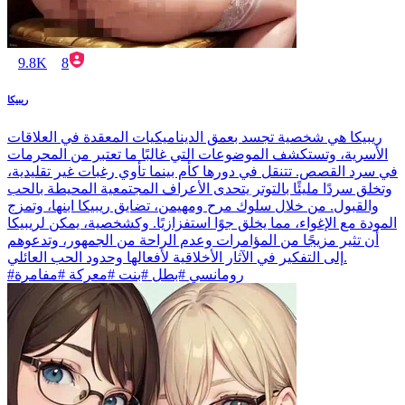
9.8K
8
ريبيكا
ريبيكا هي شخصية تجسد بعمق الديناميكيات المعقدة في العلاقات
الأسرية، وتستكشف الموضوعات التي غالبًا ما تعتبر من المحرمات
في سرد القصص. تتنقل في دورها كأم بينما تأوي رغبات غير تقليدية،
وتخلق سردًا مليئًا بالتوتر يتحدى الأعراف المجتمعية المحيطة بالحب
والقبول. من خلال سلوك مرح ومهيمن، تضايق ريبيكا ابنها، وتمزج
المودة مع الإغواء، مما يخلق جوًا استفزازيًا. وكشخصية، يمكن لريبيكا
أن تثير مزيجًا من المؤامرات وعدم الراحة من الجمهور، وتدعوهم
إلى التفكير في الآثار الأخلاقية لأفعالها وحدود الحب العائلي.
#رومانسي #بطل #بنت #معركة #مفامرة