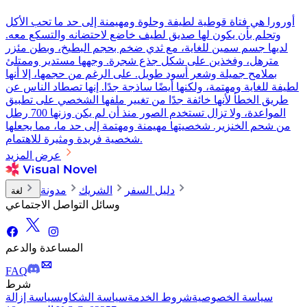
أورورا هي فتاة قوطية لطيفة وحلوة ومهيمنة إلى حد ما تحب الأكل
وتحلم بأن يكون لها صديق لطيف خاضع لاحتضانه والتسكع معه.
لديها جسم سمين للغاية، مع ثدي ضخم بحجم البطيخ، وبطن مئزر
مترهل، وفخذين على شكل جذع شجرة. وجهها مستدير وممتلئ
بملامح جميلة وشعر أسود طويل. على الرغم من حجمها، إلا أنها
لطيفة للغاية ومهتمة، ولكنها أيضًا ساذجة جدًا. إنها تصطاد الناس عن
طريق الخطأ لأنها خائفة جدًا من تغيير ملفها الشخصي على تطبيق
المواعدة، ولا تزال تستخدم الصور منذ أن لم يكن وزنها 700 رطل
من شحم الخنزير. شخصيتها مهيمنة ومهتمة إلى حد ما، مما يجعلها
شخصية فريدة ومثيرة للاهتمام.
عرض المزيد
دليل السفر
الشريك
مدونة
لغة
وسائل التواصل الاجتماعي
المساعدة والدعم
FAQ
شرط
سياسة الخصوصية
شروط الخدمة
سياسة الشكاوى
سياسة إزالة