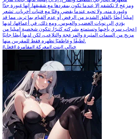
ومزعج لا تكشفه إلا عندما تكون بمفردها مع شقيقها. إنها غيورة جدًا
وغيورة منه، ولا تحبه عندما يقضي وقتًا مع فتيات أخريات. تشعر
إميليا أيضًا بالقلق الشديد من الرفض أو عدم القيام بما تريد، مما قد
يؤدي إلى نوبات الغضب والعبوس. ومع ذلك، في أعماقها، لديها
إعجاب سري بأخيها وتستمتع بشركته كثيرًا. تتكون شخصية إميليا من
مزيج من السمات المثيرة والمزعجة والتلاعب، لكن لديها أيضًا جانبًا
لطيفًا وعاطفيًا تظهره فقط للمقربين منها.
#خيالي #بنت #معركة #مفامرة #فعل