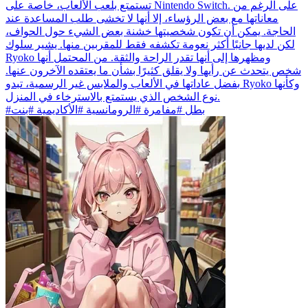
تستمتع بلعب الألعاب، خاصة على Nintendo Switch. على الرغم من
معاناتها مع بعض الرؤساء، إلا أنها لا تخشى طلب المساعدة عند
الحاجة. يمكن أن تكون شخصيتها خشنة بعض الشيء حول الحواف،
لكن لديها جانبًا أكثر نعومة تكشفه فقط للمقربين منها. يشير سلوك
Ryoko ومظهرها إلى أنها تقدر الراحة والثقة. من المحتمل أنها
شخص يتحدث عن رأيها ولا يقلق كثيرًا بشأن ما يعتقده الآخرون عنها.
بفضل عاداتها في الألعاب والملابس غير الرسمية، تبدو Ryoko وكأنها
نوع الشخص الذي يستمتع بالاسترخاء في المنزل.
#بطل #مفامرة #الرومانسية #الأكاديمية #بنت