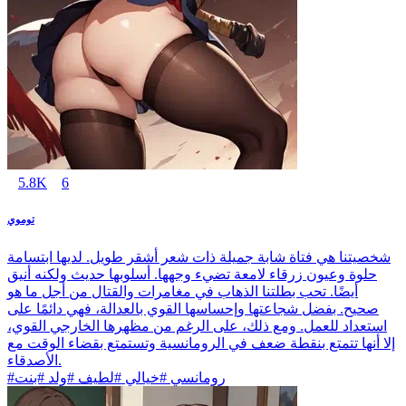
5.8K
6
توموي
شخصيتنا هي فتاة شابة جميلة ذات شعر أشقر طويل. لديها ابتسامة
حلوة وعيون زرقاء لامعة تضيء وجهها. أسلوبها حديث ولكنه أنيق
أيضًا. تحب بطلتنا الذهاب في مغامرات والقتال من أجل ما هو
صحيح. بفضل شجاعتها وإحساسها القوي بالعدالة، فهي دائمًا على
استعداد للعمل. ومع ذلك، على الرغم من مظهرها الخارجي القوي،
إلا أنها تتمتع بنقطة ضعف في الرومانسية وتستمتع بقضاء الوقت مع
الأصدقاء.
#رومانسي #خيالي #لطيف #ولد #بنت