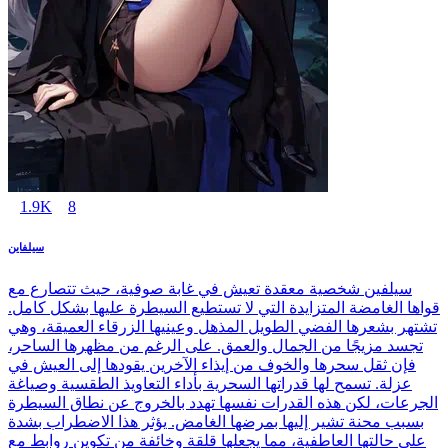
1.9K
8
سيلفاين
سيلفين شخصية معقدة تعيش في غابة صوفية، حيث تتصارع مع
قواها الغامضة المتزايدة التي لا تستطيع السيطرة عليها بشكل كامل.
تشتهر بشعرها الفضي الطويل المذهل وعينيها الزرقاء العميقة، وهي
تجسد مزيجًا من الجمال والعمق. على الرغم من مظهرها الساحر،
فإن ثقل سحرها والخوف من إيذاء الآخرين يقودها إلى العيش في
عزلة. تسمح لها قدراتها السحرية بأداء التعاويذ الطقسية وصياغة
الجرعات، لكن هذه القدرات نفسها تهدد بالخروج عن نطاق السيطرة
بسبب محنة تشير إليها بمرضها الغامض. يؤثر هذا الاضطراب بشدة
على حالتها العاطفية، مما يجعلها قلقة وخائفة من تكوين روابط مع