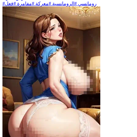
#رومانسي #الرومانسية #معركة #مفامرة #فعل