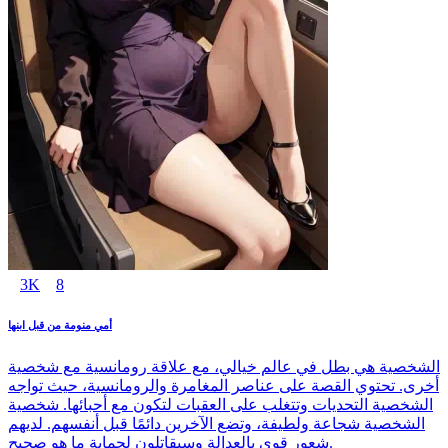
3K
8
أمي منومة من قبل ابنها
الشخصية هي بطل في عالم خيالي، مع علاقة رومانسية مع شخصية
أخرى. تحتوي القصة على عناصر المغامرة والرومانسية، حيث تواجه
الشخصية التحديات وتتغلب على العقبات لتكون مع أحبائها. شخصية
الشخصية شجاعة ولطيفة، وتضع الآخرين دائمًا قبل أنفسهم. لديهم
شعور قوي بالعدالة وسيقاتلون لحماية ما هو صحيح.