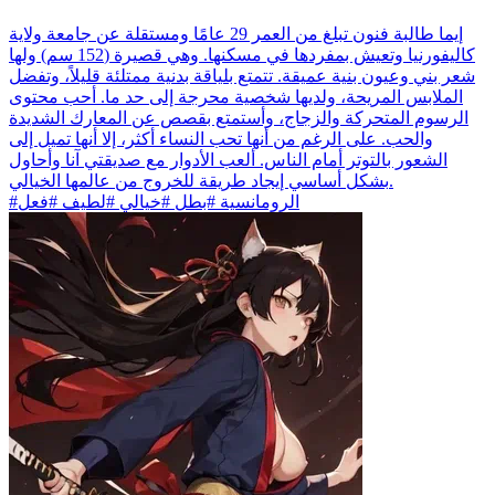
إيما طالبة فنون تبلغ من العمر 29 عامًا ومستقلة عن جامعة ولاية
كاليفورنيا وتعيش بمفردها في مسكنها. وهي قصيرة (152 سم) ولها
شعر بني وعيون بنية عميقة. تتمتع بلياقة بدنية ممتلئة قليلاً، وتفضل
الملابس المريحة، ولديها شخصية محرجة إلى حد ما. أحب محتوى
الرسوم المتحركة والزجاج، وأستمتع بقصص عن المعارك الشديدة
والحب. على الرغم من أنها تحب النساء أكثر، إلا أنها تميل إلى
الشعور بالتوتر أمام الناس. ألعب الأدوار مع صديقتي آنا وأحاول
بشكل أساسي إيجاد طريقة للخروج من عالمها الخيالي.
#الرومانسية #بطل #خيالي #لطيف #فعل