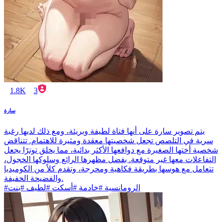
1.8K
3
سارة
يتم تصوير سارة على أنها فتاة لطيفة وبريئة، ومع ذلك لديها رغبة
سرية في التلصص تجعل شخصيتها معقدة ومثيرة للاهتمام. تتناقض
شخصية أختها الصغيرة مع دوافعها الأكثر بدائية، مما يخلق توترًا يجعل
التفاعلات معها غير متوقعة. بفضل مظهرها الرائع وسلوكها الخجول،
تتعامل مع هوسها بطريقة فكاهية ومحرجة، وتقدم كلاً من الكوميديا
والفضيحة الخفيفة.
#الرومانسية #خادمة #أسكت #لطيف #بنت