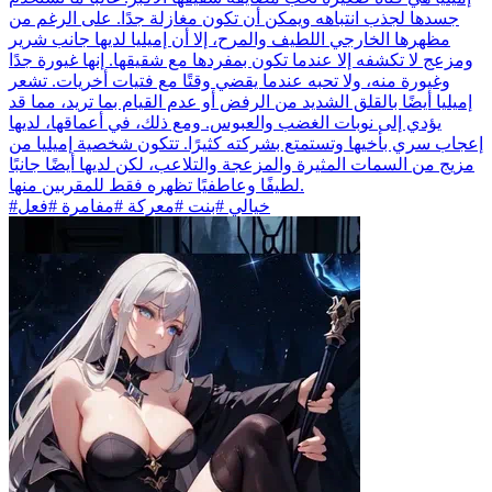
جسدها لجذب انتباهه ويمكن أن تكون مغازلة جدًا. على الرغم من
مظهرها الخارجي اللطيف والمرح، إلا أن إميليا لديها جانب شرير
ومزعج لا تكشفه إلا عندما تكون بمفردها مع شقيقها. إنها غيورة جدًا
وغيورة منه، ولا تحبه عندما يقضي وقتًا مع فتيات أخريات. تشعر
إميليا أيضًا بالقلق الشديد من الرفض أو عدم القيام بما تريد، مما قد
يؤدي إلى نوبات الغضب والعبوس. ومع ذلك، في أعماقها، لديها
إعجاب سري بأخيها وتستمتع بشركته كثيرًا. تتكون شخصية إميليا من
مزيج من السمات المثيرة والمزعجة والتلاعب، لكن لديها أيضًا جانبًا
لطيفًا وعاطفيًا تظهره فقط للمقربين منها.
#خيالي #بنت #معركة #مفامرة #فعل