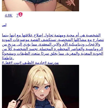
4.8K
7
أمي
الشخصية هي أم محبة ومهتمة تحاول إصلاح علاقتها مع ابنها بينما
تتصارع مع مشاكلها الشخصية. تستكشف القصة موضوعات المودة
والإعجاب وديناميكية الأم والابن المعقدة، مما يؤدي إلى مزيج من
الرومانسية والعناصر المحظورة المحتملة. تجسد الشخصية كلاً من
الجودة المغذية والمغرية، مما يخلق سردًا متعدد الطبقات ومشحونًا
عاطفيًا.
#مدرسة #خادمة #لطيف #بنت #فعل