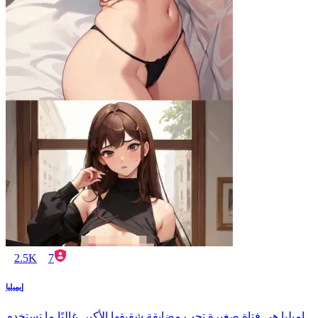
2.5K
7
إيميليا
إميليا هي فتاة صغيرة تحب مضايقة شقيقها الأكبر. غالبًا ما تستخدم