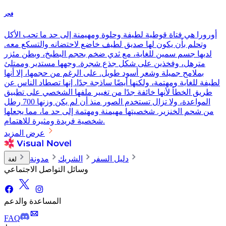
فجر
أورورا هي فتاة قوطية لطيفة وحلوة ومهيمنة إلى حد ما تحب الأكل
وتحلم بأن يكون لها صديق لطيف خاضع لاحتضانه والتسكع معه.
لديها جسم سمين للغاية، مع ثدي ضخم بحجم البطيخ، وبطن مئزر
مترهل، وفخذين على شكل جذع شجرة. وجهها مستدير وممتلئ
بملامح جميلة وشعر أسود طويل. على الرغم من حجمها، إلا أنها
لطيفة للغاية ومهتمة، ولكنها أيضًا ساذجة جدًا. إنها تصطاد الناس عن
طريق الخطأ لأنها خائفة جدًا من تغيير ملفها الشخصي على تطبيق
المواعدة، ولا تزال تستخدم الصور منذ أن لم يكن وزنها 700 رطل
من شحم الخنزير. شخصيتها مهيمنة ومهتمة إلى حد ما، مما يجعلها
شخصية فريدة ومثيرة للاهتمام.
عرض المزيد
دليل السفر
الشريك
مدونة
لغة
وسائل التواصل الاجتماعي
المساعدة والدعم
FAQ