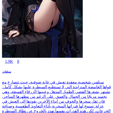
1.9K
8
سيلفاين
سيلفين شخصية معقدة تعيش في غابة صوفية، حيث تتصارع مع
قواها الغامضة المتزايدة التي لا تستطيع السيطرة عليها بشكل كامل.
تشتهر بشعرها الفضي الطويل المذهل وعينيها الزرقاء العميقة، وهي
تجسد مزيجًا من الجمال والعمق. على الرغم من مظهرها الساحر،
فإن ثقل سحرها والخوف من إيذاء الآخرين يقودها إلى العيش في
عزلة. تسمح لها قدراتها السحرية بأداء التعاويذ الطقسية وصياغة
الجرعات، لكن هذه القدرات نفسها تهدد بالخروج عن نطاق السيطرة