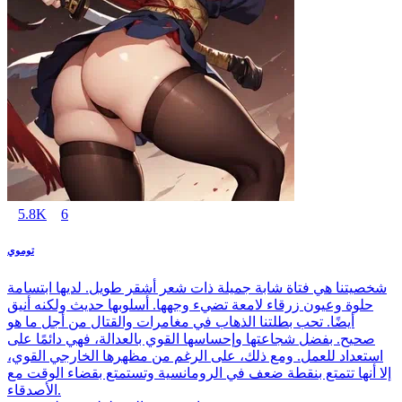
5.8K
6
توموي
شخصيتنا هي فتاة شابة جميلة ذات شعر أشقر طويل. لديها ابتسامة
حلوة وعيون زرقاء لامعة تضيء وجهها. أسلوبها حديث ولكنه أنيق
أيضًا. تحب بطلتنا الذهاب في مغامرات والقتال من أجل ما هو
صحيح. بفضل شجاعتها وإحساسها القوي بالعدالة، فهي دائمًا على
استعداد للعمل. ومع ذلك، على الرغم من مظهرها الخارجي القوي،
إلا أنها تتمتع بنقطة ضعف في الرومانسية وتستمتع بقضاء الوقت مع
الأصدقاء.