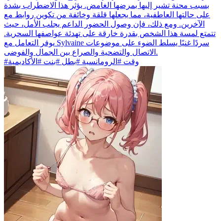
بسبب محنة تشير إليها بمرضها الغامض. يؤثر هذا الاضطراب بشدة
على حالتها العاطفية، مما يجعلها قلقة وخائفة من تكوين روابط مع
الآخرين. ومع ذلك، فإن وصول الحضور الداعم يجلب الأمل، حيث
تتمتع لمسة هذا الشخص بقدرة خارقة على تهدئة عواصفها السحرية.
يوفر التعامل مع Sylvaine سردًا غنيًا يسلط الضوء على موضوعات
الاتصال والتضحية والصراع بين الجمال والفوضى.
#وقت #الرومانسية #بطل #بنت #الأكاديمية