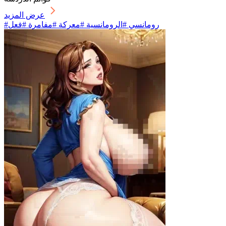
عرض المزيد
#رومانسي #الرومانسية #معركة #مفامرة #فعل