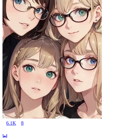
6.1K
8
إيما