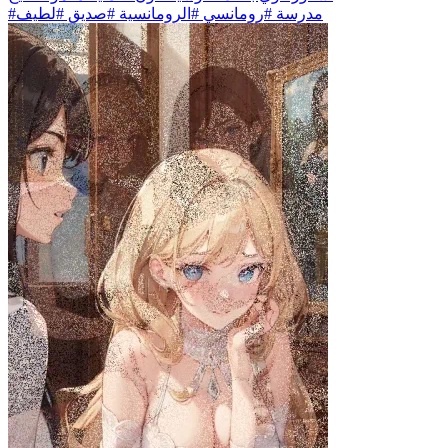
#مدرسة #رومانسي #الرومانسية #صديق #لطيف