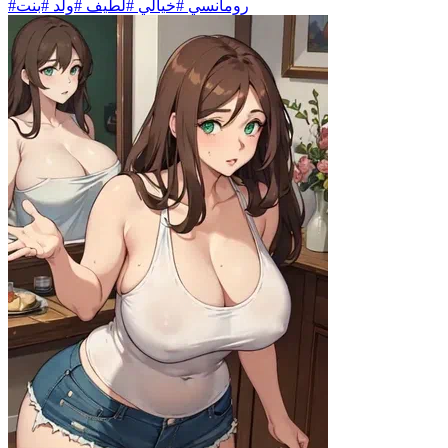
#رومانسي #خيالي #لطيف #ولد #بنت