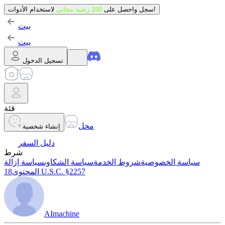
لاستخدام الأدوات!
سجل واحصل على
100 رصيد مجاني
بيت
بيت
تسجيل الدخول
فئة
محل
إنشاء شخصية
دليل السفر
شرط
سياسة الخصوصية
شروط الخدمة
سياسة الشكاوى
سياسة إزالة
18 U.S.C. §2257
المحتوى
AImachine