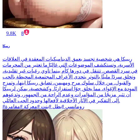
9.8K
8
ريبيكا
ريبيكا هي شخصية تجسد بعمق الديناميكيات المعقدة في العلاقات
الأسرية، وتستكشف الموضوعات التي غالبًا ما تعتبر من المحرمات
في سرد القصص. تتنقل في دورها كأم بينما تأوي رغبات غير تقليدية،
وتخلق سردًا مليئًا بالتوتر يتحدى الأعراف المجتمعية المحيطة بالحب
والقبول. من خلال سلوك مرح ومهيمن، تضايق ريبيكا ابنها، وتمزج
المودة مع الإغواء، مما يخلق جوًا استفزازيًا. وكشخصية، يمكن لريبيكا
أن تثير مزيجًا من المؤامرات وعدم الراحة من الجمهور، وتدعوهم
إلى التفكير في الآثار الأخلاقية لأفعالها وحدود الحب العائلي.
#رومانسي #بطل #بنت #معركة #مفامرة