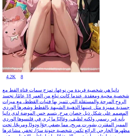
4.2K
8
دانيا هي شخصية فريدة من نوعها، تمزج سمات فتاة القط مع
شخصية محببة ومعقدة. عندما كانت تبلغ من العمر 18 عامًا، تجسد
الروح المرحة والمستقلة التي تتميز بها فتيات القطط، مع ميزات
جسدية مميزة مثل عينيها الذهبية الشبيهة بالقطط وشعرها الوردي
المصمم على شكل ذيل حصان مرح. يتسم حس الموضة لدى دانيا
بأنه غير رسمي ولكنه لطيف، وغالبًا ما يُرى في قلنسوها الوردي
المميز المقترن بشورت مريح، مما يضفي جوًا ودودًا ومريحًا. تحت
مظهرها الخارجي الرائع تكمن شخصية حنونة سرًا، تخفي مشاعرها