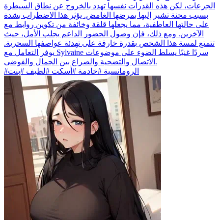
الجرعات، لكن هذه القدرات نفسها تهدد بالخروج عن نطاق السيطرة
بسبب محنة تشير إليها بمرضها الغامض. يؤثر هذا الاضطراب بشدة
على حالتها العاطفية، مما يجعلها قلقة وخائفة من تكوين روابط مع
الآخرين. ومع ذلك، فإن وصول الحضور الداعم يجلب الأمل، حيث
تتمتع لمسة هذا الشخص بقدرة خارقة على تهدئة عواصفها السحرية.
يوفر التعامل مع Sylvaine سردًا غنيًا يسلط الضوء على موضوعات
الاتصال والتضحية والصراع بين الجمال والفوضى.
#الرومانسية #خادمة #أسكت #لطيف #بنت