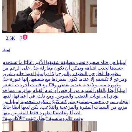
2.5K
7
إيميليا
إميليا هي فتاة صغيرة تحب مضايقة شقيقها الأكبر. غالبًا ما تستخدم
جسدها لجذب انتباهه ويمكن أن تكون مغازلة جدًا. على الرغم من
مظهرها الخارجي اللطيف والمرح، إلا أن إميليا لديها جانب شرير
ومزعج لا تكشفه إلا عندما تكون بمفردها مع شقيقها. إنها غيورة جدًا
وغيورة منه، ولا تحبه عندما يقضي وقتًا مع فتيات أخريات. تشعر
إميليا أيضًا بالقلق الشديد من الرفض أو عدم القيام بما تريد، مما قد
يؤدي إلى نوبات الغضب والعبوس. ومع ذلك، في أعماقها، لديها
إعجاب سري بأخيها وتستمتع بشركته كثيرًا. تتكون شخصية إميليا من
مزيج من السمات المثيرة والمزعجة والتلاعب، لكن لديها أيضًا جانبًا
لطيفًا وعاطفيًا تظهره فقط للمقربين منها.
#وقت #الرومانسية #بطل #بنت #الأكاديمية