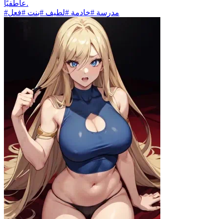
عاطفيًا.
#مدرسة #خادمة #لطيف #بنت #فعل