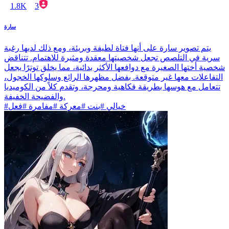
1.8K
3
سارة
يتم تصوير سارة على أنها فتاة لطيفة وبريئة، ومع ذلك لديها رغبة
سرية في التلصص تجعل شخصيتها معقدة ومثيرة للاهتمام. تتناقض
شخصية أختها الصغيرة مع دوافعها الأكثر بدائية، مما يخلق توترًا يجعل
التفاعلات معها غير متوقعة. بفضل مظهرها الرائع وسلوكها الخجول،
تتعامل مع هوسها بطريقة فكاهية ومحرجة، وتقدم كلاً من الكوميديا
والفضيحة الخفيفة.
#خيالي #بنت #معركة #مفامرة #فعل