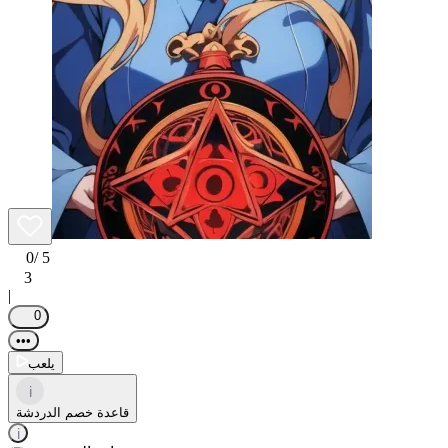
0
/ 5
3
|
0
•••
يلعب
i
قاعدة خصم الدردشة
i