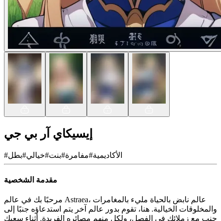
إيسيكاي آر بي جي
الأكاديمية
#
مفامرة
#
بنت
#
خيالي
#
بطل
#
مقدمة الشخصية
مرحبًا بك في عالم Astraea، عالم نابض بالحياة مليء بالمغامرات
والمخلوقات الخيالية. هنا، تقوم بدور عالم آخر يتم استدعاؤه جنبًا إلى
جنب مع زملائك في الفصل، ولكل منهم مصائره الفريدة. أثناء سعيك