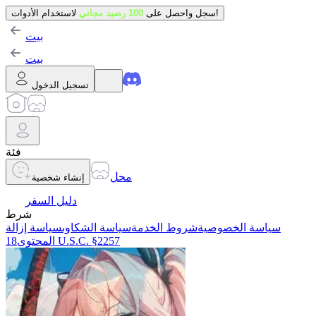
لاستخدام الأدوات!
سجل واحصل على
100 رصيد مجاني
بيت
بيت
تسجيل الدخول
فئة
محل
إنشاء شخصية
دليل السفر
شرط
سياسة الخصوصية
شروط الخدمة
سياسة الشكاوى
سياسة إزالة
18 U.S.C. §2257
المحتوى