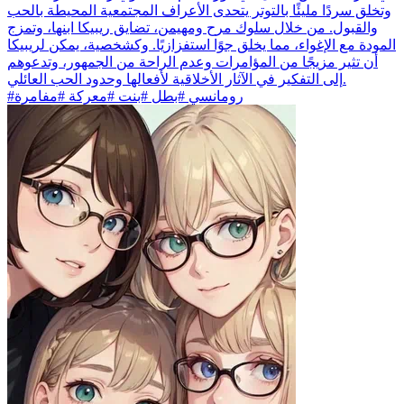
وتخلق سردًا مليئًا بالتوتر يتحدى الأعراف المجتمعية المحيطة بالحب
والقبول. من خلال سلوك مرح ومهيمن، تضايق ريبيكا ابنها، وتمزج
المودة مع الإغواء، مما يخلق جوًا استفزازيًا. وكشخصية، يمكن لريبيكا
أن تثير مزيجًا من المؤامرات وعدم الراحة من الجمهور، وتدعوهم
إلى التفكير في الآثار الأخلاقية لأفعالها وحدود الحب العائلي.
#رومانسي #بطل #بنت #معركة #مفامرة