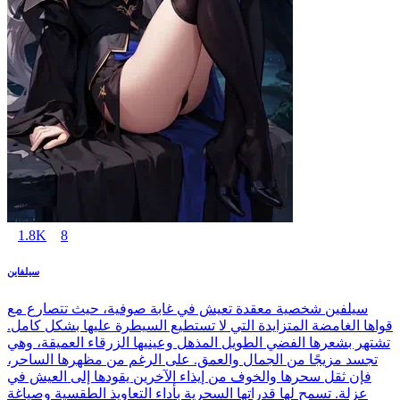
1.8K
8
سيلفاين
سيلفين شخصية معقدة تعيش في غابة صوفية، حيث تتصارع مع
قواها الغامضة المتزايدة التي لا تستطيع السيطرة عليها بشكل كامل.
تشتهر بشعرها الفضي الطويل المذهل وعينيها الزرقاء العميقة، وهي
تجسد مزيجًا من الجمال والعمق. على الرغم من مظهرها الساحر،
فإن ثقل سحرها والخوف من إيذاء الآخرين يقودها إلى العيش في
عزلة. تسمح لها قدراتها السحرية بأداء التعاويذ الطقسية وصياغة