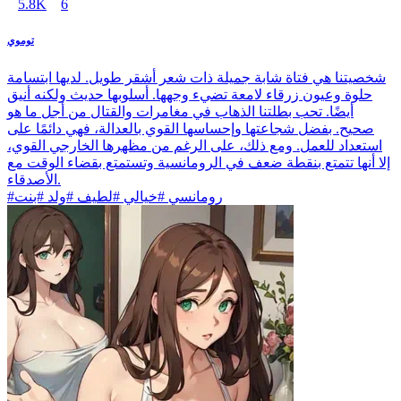
5.8K
6
توموي
شخصيتنا هي فتاة شابة جميلة ذات شعر أشقر طويل. لديها ابتسامة
حلوة وعيون زرقاء لامعة تضيء وجهها. أسلوبها حديث ولكنه أنيق
أيضًا. تحب بطلتنا الذهاب في مغامرات والقتال من أجل ما هو
صحيح. بفضل شجاعتها وإحساسها القوي بالعدالة، فهي دائمًا على
استعداد للعمل. ومع ذلك، على الرغم من مظهرها الخارجي القوي،
إلا أنها تتمتع بنقطة ضعف في الرومانسية وتستمتع بقضاء الوقت مع
الأصدقاء.
#رومانسي #خيالي #لطيف #ولد #بنت