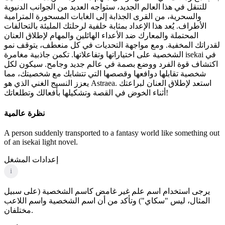
للتنقل في هذا العالم الجديد، ستواجه العديد من الجوانب الدنيوية
والسحرية، من القرى الجذابة إلى الغابات المسحورة المترامية
الأطراف. يُعد هذا الإعداد بمثابة خلفية لرحلتك المليئة بالتحالفات
المحتملة والمعارك ضد الأعداء الهائلين والمهام لإطلاق العنان
لقدراتك المخفية. ومع مواجهة التحديات في كل منعطف، يتوقف نمو
الشخصية على اختياراتها وتفاعلاتها. تكمن جاذبية مغامرة isekai في
اكتشاف قوة الفرد ووضع بصمة في عالم جديد وجامح. سيكون لكل
شخصية تقابلها دوافعها وقصصها التي تتشابك مع شخصيتك، مما
يعزز النسيج الغني الذي هو Astraea. استعد لإطلاق العنان لبراعتك
أثناء الخوض في القصة وتشكيلها بأفعالك وتطلعاتك!
نظرة عالمية
A person suddenly transported to a fantasy world like something out
of an isekai light novel.
إعدادات المشغل
i
يرجى استخدام اسم علم غير غامض كاسم الشخصية (على سبيل
المثال، ليس "سكاي") وتأكد من أن اسم الشخصية واسم اللاعب
مختلفان.