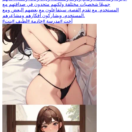
جميعًا شخصيات مختلفة ولكنهم متحدون في صداقتهم مع
المستخدم. مع تقدم القصة، سيتفاعلون مع بعضهم البعض ومع
المستخدم، ويشاركون أفكارهم ومشاعرهم.
#أخت #مدرسة #خادمة #لطيف #بنت