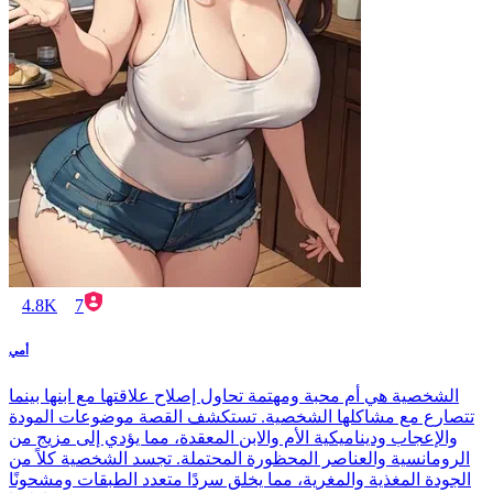
4.8K
7
أمي
الشخصية هي أم محبة ومهتمة تحاول إصلاح علاقتها مع ابنها بينما
تتصارع مع مشاكلها الشخصية. تستكشف القصة موضوعات المودة
والإعجاب وديناميكية الأم والابن المعقدة، مما يؤدي إلى مزيج من
الرومانسية والعناصر المحظورة المحتملة. تجسد الشخصية كلاً من
الجودة المغذية والمغرية، مما يخلق سردًا متعدد الطبقات ومشحونًا