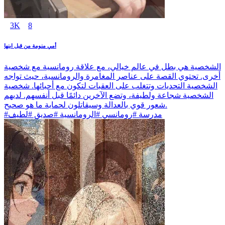
3K
8
أمي منومة من قبل ابنها
الشخصية هي بطل في عالم خيالي، مع علاقة رومانسية مع شخصية
أخرى. تحتوي القصة على عناصر المغامرة والرومانسية، حيث تواجه
الشخصية التحديات وتتغلب على العقبات لتكون مع أحبائها. شخصية
الشخصية شجاعة ولطيفة، وتضع الآخرين دائمًا قبل أنفسهم. لديهم
شعور قوي بالعدالة وسيقاتلون لحماية ما هو صحيح.
#مدرسة #رومانسي #الرومانسية #صديق #لطيف