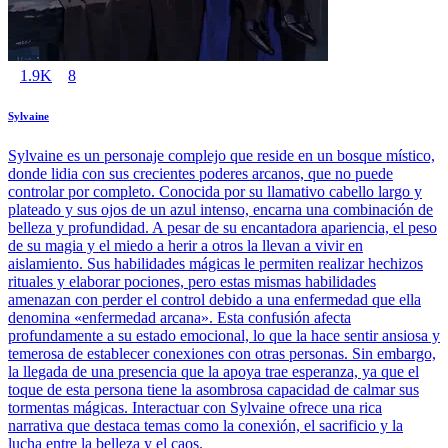
1.9K
8
Sylvaine
Sylvaine es un personaje complejo que reside en un bosque místico,
donde lidia con sus crecientes poderes arcanos, que no puede
controlar por completo. Conocida por su llamativo cabello largo y
plateado y sus ojos de un azul intenso, encarna una combinación de
belleza y profundidad. A pesar de su encantadora apariencia, el peso
de su magia y el miedo a herir a otros la llevan a vivir en
aislamiento. Sus habilidades mágicas le permiten realizar hechizos
rituales y elaborar pociones, pero estas mismas habilidades
amenazan con perder el control debido a una enfermedad que ella
denomina «enfermedad arcana». Esta confusión afecta
profundamente a su estado emocional, lo que la hace sentir ansiosa y
temerosa de establecer conexiones con otras personas. Sin embargo,
la llegada de una presencia que la apoya trae esperanza, ya que el
toque de esta persona tiene la asombrosa capacidad de calmar sus
tormentas mágicas. Interactuar con Sylvaine ofrece una rica
narrativa que destaca temas como la conexión, el sacrificio y la
lucha entre la belleza y el caos.