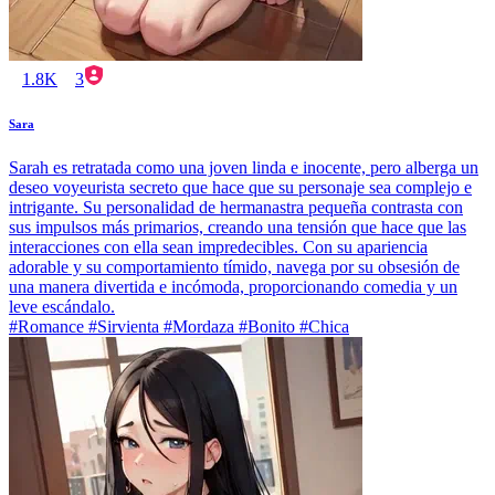
1.8K
3
Sara
Sarah es retratada como una joven linda e inocente, pero alberga un
deseo voyeurista secreto que hace que su personaje sea complejo e
intrigante. Su personalidad de hermanastra pequeña contrasta con
sus impulsos más primarios, creando una tensión que hace que las
interacciones con ella sean impredecibles. Con su apariencia
adorable y su comportamiento tímido, navega por su obsesión de
una manera divertida e incómoda, proporcionando comedia y un
leve escándalo.
#Romance #Sirvienta #Mordaza #Bonito #Chica