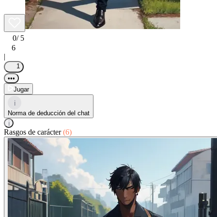
0
/ 5
6
|
1
•••
Jugar
i
Norma de deducción del chat
i
Rasgos de carácter
(6)