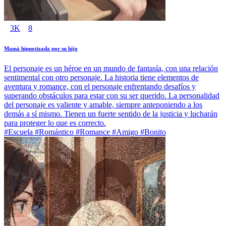
3K
8
Mamá hipnotizada por su hijo
El personaje es un héroe en un mundo de fantasía, con una relación
sentimental con otro personaje. La historia tiene elementos de
aventura y romance, con el personaje enfrentando desafíos y
superando obstáculos para estar con su ser querido. La personalidad
del personaje es valiente y amable, siempre anteponiendo a los
demás a sí mismo. Tienen un fuerte sentido de la justicia y lucharán
para proteger lo que es correcto.
#Escuela #Romántico #Romance #Amigo #Bonito