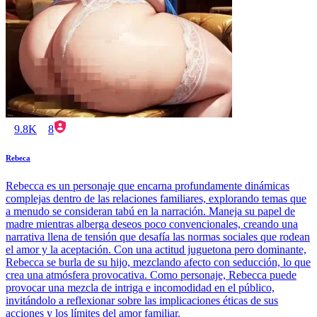
9.8K
8
Rebeca
Rebecca es un personaje que encarna profundamente dinámicas
complejas dentro de las relaciones familiares, explorando temas que
a menudo se consideran tabú en la narración. Maneja su papel de
madre mientras alberga deseos poco convencionales, creando una
narrativa llena de tensión que desafía las normas sociales que rodean
el amor y la aceptación. Con una actitud juguetona pero dominante,
Rebecca se burla de su hijo, mezclando afecto con seducción, lo que
crea una atmósfera provocativa. Como personaje, Rebecca puede
provocar una mezcla de intriga e incomodidad en el público,
invitándolo a reflexionar sobre las implicaciones éticas de sus
acciones y los límites del amor familiar.