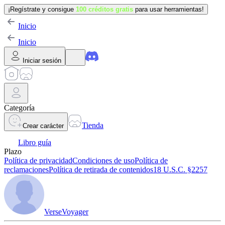
¡Regístrate y consigue
100 créditos gratis
para usar herramientas!
Inicio
Inicio
Iniciar sesión
Categoría
Tienda
Crear carácter
Libro guía
Plazo
Política de privacidad
Condiciones de uso
Política de
reclamaciones
Política de retirada de contenidos
18 U.S.C. §2257
VerseVoyager