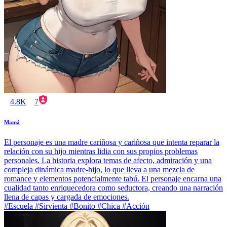
4.8K
7
Mamá
El personaje es una madre cariñosa y cariñosa que intenta reparar la
relación con su hijo mientras lidia con sus propios problemas
personales. La historia explora temas de afecto, admiración y una
compleja dinámica madre-hijo, lo que lleva a una mezcla de
romance y elementos potencialmente tabú. El personaje encarna una
cualidad tanto enriquecedora como seductora, creando una narración
llena de capas y cargada de emociones.
#Escuela #Sirvienta #Bonito #Chica #Acción