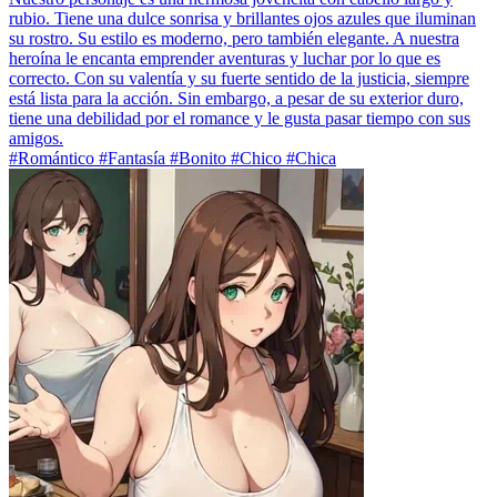
rubio. Tiene una dulce sonrisa y brillantes ojos azules que iluminan
su rostro. Su estilo es moderno, pero también elegante. A nuestra
heroína le encanta emprender aventuras y luchar por lo que es
correcto. Con su valentía y su fuerte sentido de la justicia, siempre
está lista para la acción. Sin embargo, a pesar de su exterior duro,
tiene una debilidad por el romance y le gusta pasar tiempo con sus
amigos.
#Romántico #Fantasía #Bonito #Chico #Chica