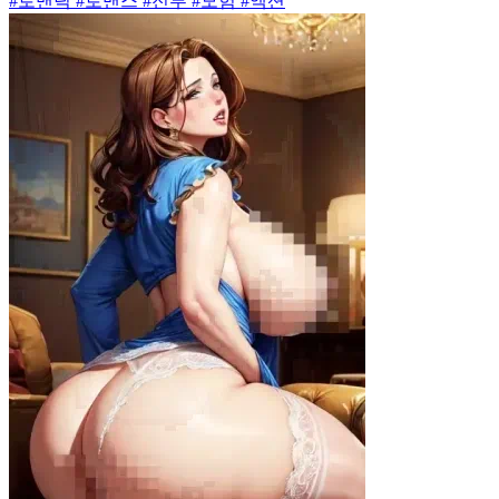
#로맨틱 #로맨스 #전투 #모험 #액션