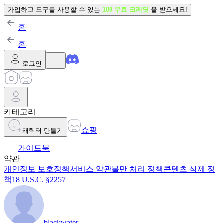
가입하고 도구를 사용할 수 있는
100 무료 크레딧
을 받으세요!
홈
홈
로그인
카테고리
쇼핑
캐릭터 만들기
가이드북
약관
개인정보 보호정책
서비스 약관
불만 처리 정책
콘텐츠 삭제 정
책
18 U.S.C. §2257
blackwater