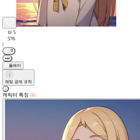
0
/ 5
576
|
0
•••
플레이
i
채팅 공제 규칙
i
캐릭터 특징
(8)