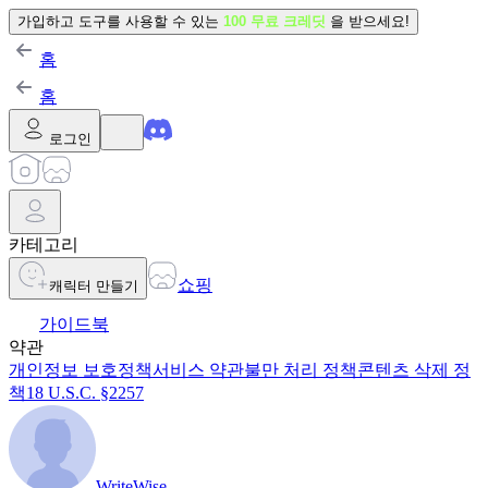
가입하고 도구를 사용할 수 있는
100 무료 크레딧
을 받으세요!
홈
홈
로그인
카테고리
쇼핑
캐릭터 만들기
가이드북
약관
개인정보 보호정책
서비스 약관
불만 처리 정책
콘텐츠 삭제 정
책
18 U.S.C. §2257
WriteWise