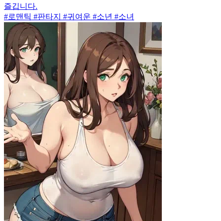
즐깁니다.
#로맨틱 #판타지 #귀여운 #소년 #소녀