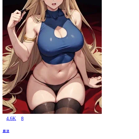
4.6K
8
료코