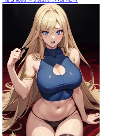
#학교 #메이드 #귀여운 #소녀 #액션