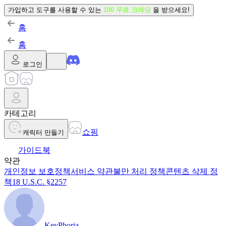
가입하고 도구를 사용할 수 있는
100 무료 크레딧
을 받으세요!
홈
홈
로그인
카테고리
쇼핑
캐릭터 만들기
가이드북
약관
개인정보 보호정책
서비스 약관
불만 처리 정책
콘텐츠 삭제 정
책
18 U.S.C. §2257
KeyPhoria