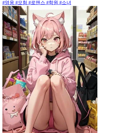
#영웅 #모험 #로맨스 #학원 #소녀