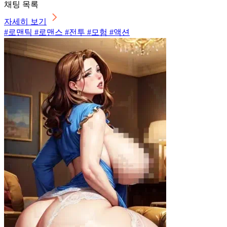
채팅 목록
자세히 보기
#로맨틱 #로맨스 #전투 #모험 #액션