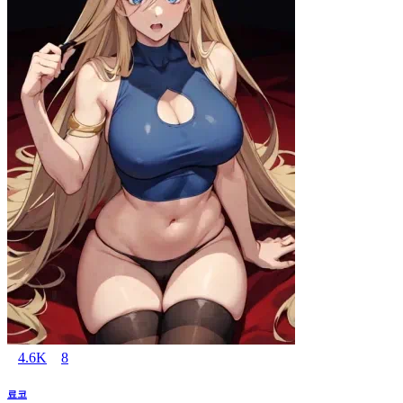
4.6K
8
료코