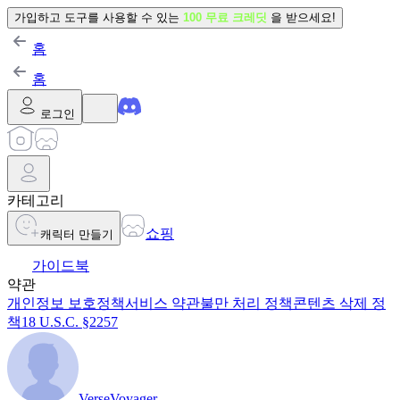
가입하고 도구를 사용할 수 있는
100 무료 크레딧
을 받으세요!
홈
홈
로그인
카테고리
쇼핑
캐릭터 만들기
가이드북
약관
개인정보 보호정책
서비스 약관
불만 처리 정책
콘텐츠 삭제 정
책
18 U.S.C. §2257
VerseVoyager