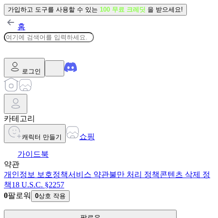
가입하고 도구를 사용할 수 있는
100 무료 크레딧
을 받으세요!
홈
로그인
카테고리
쇼핑
캐릭터 만들기
가이드북
약관
개인정보 보호정책
서비스 약관
불만 처리 정책
콘텐츠 삭제 정
책
18 U.S.C. §2257
0
팔로워
0
상호 작용
팔로우