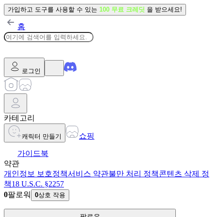
가입하고 도구를 사용할 수 있는
100 무료 크레딧
을 받으세요!
홈
로그인
카테고리
쇼핑
캐릭터 만들기
가이드북
약관
개인정보 보호정책
서비스 약관
불만 처리 정책
콘텐츠 삭제 정
책
18 U.S.C. §2257
0
팔로워
0
상호 작용
팔로우