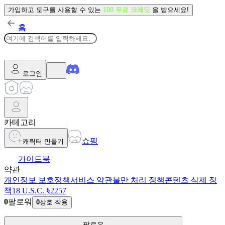
가입하고 도구를 사용할 수 있는
100 무료 크레딧
을 받으세요!
홈
로그인
카테고리
쇼핑
캐릭터 만들기
가이드북
약관
개인정보 보호정책
서비스 약관
불만 처리 정책
콘텐츠 삭제 정
책
18 U.S.C. §2257
0
팔로워
0
상호 작용
팔로우