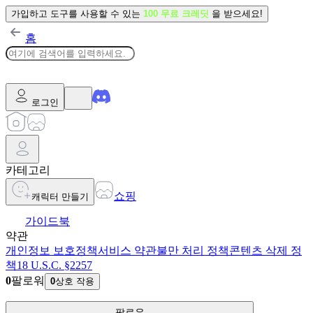
가입하고 도구를 사용할 수 있는
100 무료 크레딧
을 받으세요!
홈
로그인
카테고리
쇼핑
캐릭터 만들기
가이드북
약관
개인정보 보호정책
서비스 약관
불만 처리 정책
콘텐츠 삭제 정
책
18 U.S.C. §2257
0
팔로워
0
상호 작용
팔로우