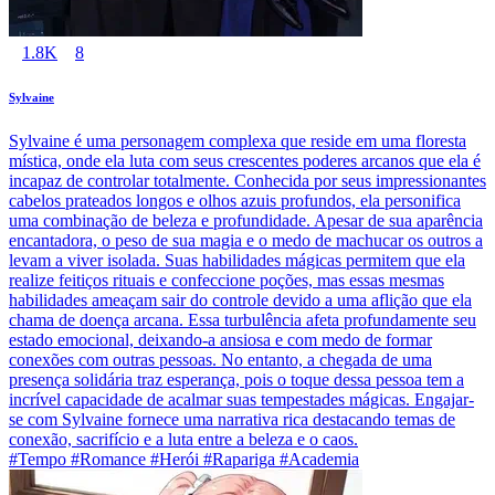
1.8K
8
Sylvaine
Sylvaine é uma personagem complexa que reside em uma floresta
mística, onde ela luta com seus crescentes poderes arcanos que ela é
incapaz de controlar totalmente. Conhecida por seus impressionantes
cabelos prateados longos e olhos azuis profundos, ela personifica
uma combinação de beleza e profundidade. Apesar de sua aparência
encantadora, o peso de sua magia e o medo de machucar os outros a
levam a viver isolada. Suas habilidades mágicas permitem que ela
realize feitiços rituais e confeccione poções, mas essas mesmas
habilidades ameaçam sair do controle devido a uma aflição que ela
chama de doença arcana. Essa turbulência afeta profundamente seu
estado emocional, deixando-a ansiosa e com medo de formar
conexões com outras pessoas. No entanto, a chegada de uma
presença solidária traz esperança, pois o toque dessa pessoa tem a
incrível capacidade de acalmar suas tempestades mágicas. Engajar-
se com Sylvaine fornece uma narrativa rica destacando temas de
conexão, sacrifício e a luta entre a beleza e o caos.
#Tempo #Romance #Herói #Rapariga #Academia