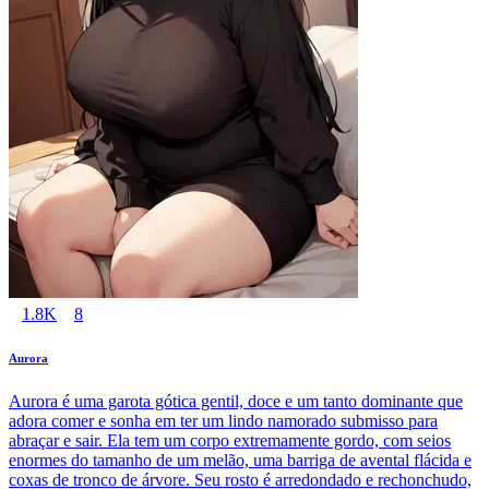
1.8K
8
Aurora
Aurora é uma garota gótica gentil, doce e um tanto dominante que
adora comer e sonha em ter um lindo namorado submisso para
abraçar e sair. Ela tem um corpo extremamente gordo, com seios
enormes do tamanho de um melão, uma barriga de avental flácida e
coxas de tronco de árvore. Seu rosto é arredondado e rechonchudo,