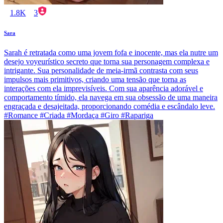
1.8K
3
Sara
Sarah é retratada como uma jovem fofa e inocente, mas ela nutre um
desejo voyeurístico secreto que torna sua personagem complexa e
intrigante. Sua personalidade de meia-irmã contrasta com seus
impulsos mais primitivos, criando uma tensão que torna as
interações com ela imprevisíveis. Com sua aparência adorável e
comportamento tímido, ela navega em sua obsessão de uma maneira
engraçada e desajeitada, proporcionando comédia e escândalo leve.
#Romance #Criada #Mordaça #Giro #Rapariga