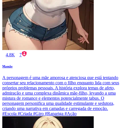
4.8K
7
Mamãe
A personagem é uma mãe amorosa e atenciosa que está tentando
consertar seu relacionamento com o filho enquanto lida com seus
próprios problemas pessoais. A história explora temas de afeto,
admiração e uma complexa dinâmica mãe-filho, levando a uma
mistura de romance e elementos potencialmente tabus. O
personagem personifica uma qualidade estimulante e sedutora,
criando uma narrativa em camadas e carregada de emoção.
#Escola #Criada #Giro #Rapariga #Ação