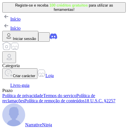
Registe-se e receba
100 créditos gratuitos
para utilizar as
ferramentas!
Início
Início
Iniciar sessão
Categoria
Loja
Criar carácter
Livro-guia
Prazo
Política de privacidade
Termos do serviço
Política de
reclamações
Política de remoção de conteúdos
18 U.S.C. §2257
NarrativeNinja