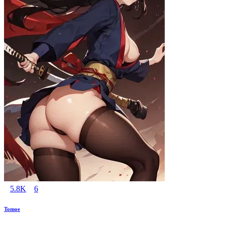
5.8K
6
Tomoe