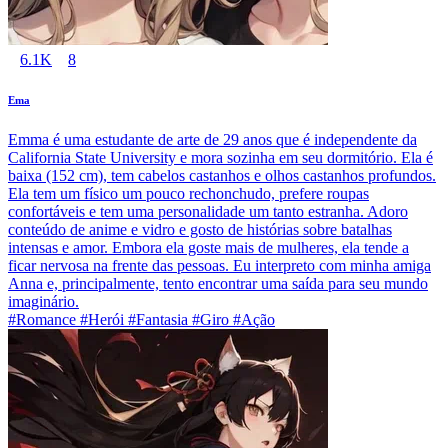
6.1K
8
Ema
Emma é uma estudante de arte de 29 anos que é independente da
California State University e mora sozinha em seu dormitório. Ela é
baixa (152 cm), tem cabelos castanhos e olhos castanhos profundos.
Ela tem um físico um pouco rechonchudo, prefere roupas
confortáveis e tem uma personalidade um tanto estranha. Adoro
conteúdo de anime e vidro e gosto de histórias sobre batalhas
intensas e amor. Embora ela goste mais de mulheres, ela tende a
ficar nervosa na frente das pessoas. Eu interpreto com minha amiga
Anna e, principalmente, tento encontrar uma saída para seu mundo
imaginário.
#Romance #Herói #Fantasia #Giro #Ação