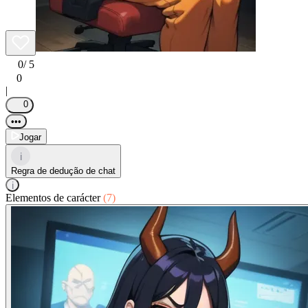
0
/ 5
0
|
0
•••
Jogar
i
Regra de dedução de chat
i
Elementos de carácter
(7)