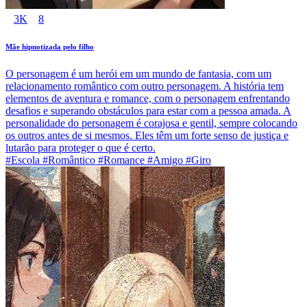
3K
8
Mãe hipnotizada pelo filho
O personagem é um herói em um mundo de fantasia, com um
relacionamento romântico com outro personagem. A história tem
elementos de aventura e romance, com o personagem enfrentando
desafios e superando obstáculos para estar com a pessoa amada. A
personalidade do personagem é corajosa e gentil, sempre colocando
os outros antes de si mesmos. Eles têm um forte senso de justiça e
lutarão para proteger o que é certo.
#Escola #Romântico #Romance #Amigo #Giro