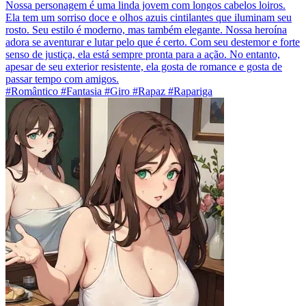
Nossa personagem é uma linda jovem com longos cabelos loiros.
Ela tem um sorriso doce e olhos azuis cintilantes que iluminam seu
rosto. Seu estilo é moderno, mas também elegante. Nossa heroína
adora se aventurar e lutar pelo que é certo. Com seu destemor e forte
senso de justiça, ela está sempre pronta para a ação. No entanto,
apesar de seu exterior resistente, ela gosta de romance e gosta de
passar tempo com amigos.
#Romântico #Fantasia #Giro #Rapaz #Rapariga