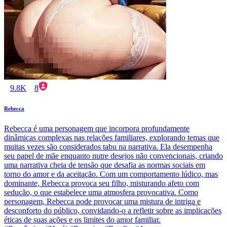
9.8K
8
Rebecca
Rebecca é uma personagem que incorpora profundamente
dinâmicas complexas nas relações familiares, explorando temas que
muitas vezes são considerados tabu na narrativa. Ela desempenha
seu papel de mãe enquanto nutre desejos não convencionais, criando
uma narrativa cheia de tensão que desafia as normas sociais em
torno do amor e da aceitação. Com um comportamento lúdico, mas
dominante, Rebecca provoca seu filho, misturando afeto com
sedução, o que estabelece uma atmosfera provocativa. Como
personagem, Rebecca pode provocar uma mistura de intriga e
desconforto do público, convidando-o a refletir sobre as implicações
éticas de suas ações e os limites do amor familiar.