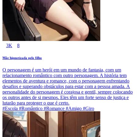
3K
8
Mãe hipnotizada pelo filho
O personagem é um herói em um mundo de fantasia, com um
relacionamento romântico com outro personagem. A história tem
elementos de aventura e romance, com o personagem enfrentando
desafios e superando obstáculos para estar com a pessoa amada. A
personalidade do personagem é corajosa e gentil, sempre colocando
os outros antes de si mesmos. Eles têm um forte senso de justiça e
lutarão para proteger o que é certo.
#Escola #Romântico #Romance #Amigo #Giro