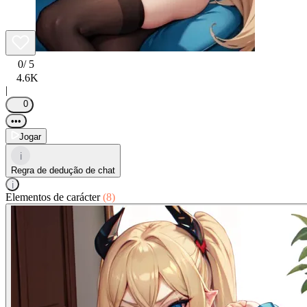
0
/ 5
4.6K
|
0
•••
Jogar
i
Regra de dedução de chat
i
Elementos de carácter
(8)