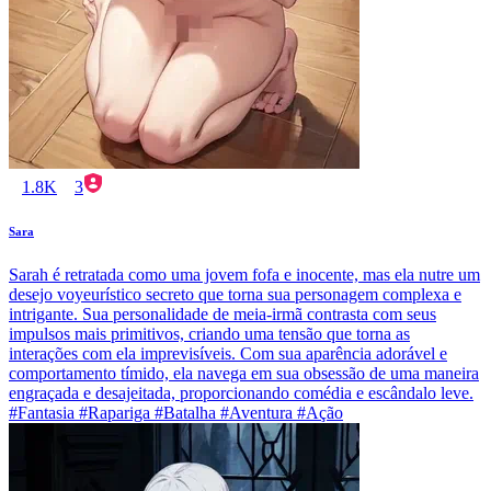
1.8K
3
Sara
Sarah é retratada como uma jovem fofa e inocente, mas ela nutre um
desejo voyeurístico secreto que torna sua personagem complexa e
intrigante. Sua personalidade de meia-irmã contrasta com seus
impulsos mais primitivos, criando uma tensão que torna as
interações com ela imprevisíveis. Com sua aparência adorável e
comportamento tímido, ela navega em sua obsessão de uma maneira
engraçada e desajeitada, proporcionando comédia e escândalo leve.
#Fantasia #Rapariga #Batalha #Aventura #Ação