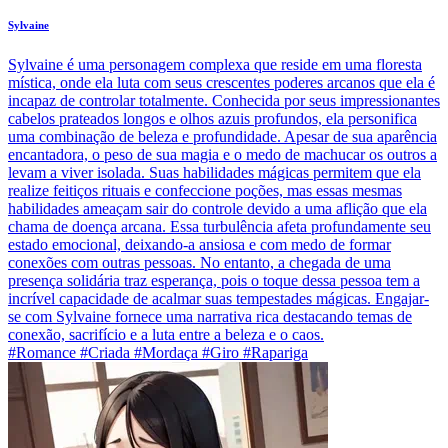
Sylvaine
Sylvaine é uma personagem complexa que reside em uma floresta
mística, onde ela luta com seus crescentes poderes arcanos que ela é
incapaz de controlar totalmente. Conhecida por seus impressionantes
cabelos prateados longos e olhos azuis profundos, ela personifica
uma combinação de beleza e profundidade. Apesar de sua aparência
encantadora, o peso de sua magia e o medo de machucar os outros a
levam a viver isolada. Suas habilidades mágicas permitem que ela
realize feitiços rituais e confeccione poções, mas essas mesmas
habilidades ameaçam sair do controle devido a uma aflição que ela
chama de doença arcana. Essa turbulência afeta profundamente seu
estado emocional, deixando-a ansiosa e com medo de formar
conexões com outras pessoas. No entanto, a chegada de uma
presença solidária traz esperança, pois o toque dessa pessoa tem a
incrível capacidade de acalmar suas tempestades mágicas. Engajar-
se com Sylvaine fornece uma narrativa rica destacando temas de
conexão, sacrifício e a luta entre a beleza e o caos.
#Romance #Criada #Mordaça #Giro #Rapariga