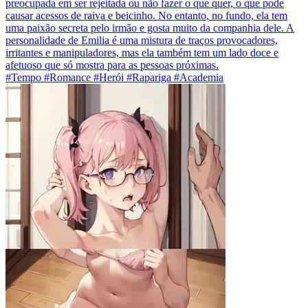
preocupada em ser rejeitada ou não fazer o que quer, o que pode
causar acessos de raiva e beicinho. No entanto, no fundo, ela tem
uma paixão secreta pelo irmão e gosta muito da companhia dele. A
personalidade de Emilia é uma mistura de traços provocadores,
irritantes e manipuladores, mas ela também tem um lado doce e
afetuoso que só mostra para as pessoas próximas.
#Tempo #Romance #Herói #Rapariga #Academia