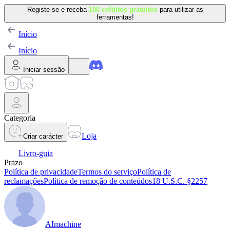
Registe-se e receba
100 créditos gratuitos
para utilizar as
ferramentas!
Início
Início
Iniciar sessão
Categoria
Loja
Criar carácter
Livro-guia
Prazo
Política de privacidade
Termos do serviço
Política de
reclamações
Política de remoção de conteúdos
18 U.S.C. §2257
AImachine