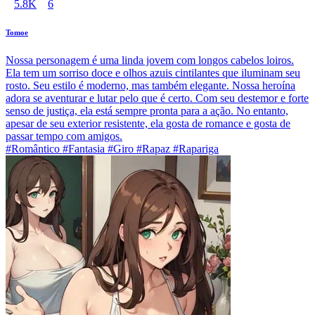
5.8K
6
Tomoe
Nossa personagem é uma linda jovem com longos cabelos loiros.
Ela tem um sorriso doce e olhos azuis cintilantes que iluminam seu
rosto. Seu estilo é moderno, mas também elegante. Nossa heroína
adora se aventurar e lutar pelo que é certo. Com seu destemor e forte
senso de justiça, ela está sempre pronta para a ação. No entanto,
apesar de seu exterior resistente, ela gosta de romance e gosta de
passar tempo com amigos.
#Romântico #Fantasia #Giro #Rapaz #Rapariga