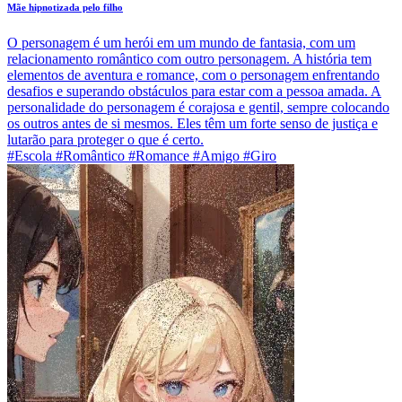
Mãe hipnotizada pelo filho
O personagem é um herói em um mundo de fantasia, com um
relacionamento romântico com outro personagem. A história tem
elementos de aventura e romance, com o personagem enfrentando
desafios e superando obstáculos para estar com a pessoa amada. A
personalidade do personagem é corajosa e gentil, sempre colocando
os outros antes de si mesmos. Eles têm um forte senso de justiça e
lutarão para proteger o que é certo.
#Escola #Romântico #Romance #Amigo #Giro