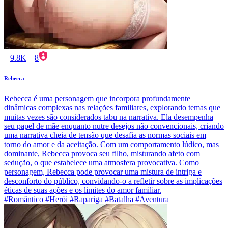
9.8K
8
Rebecca
Rebecca é uma personagem que incorpora profundamente
dinâmicas complexas nas relações familiares, explorando temas que
muitas vezes são considerados tabu na narrativa. Ela desempenha
seu papel de mãe enquanto nutre desejos não convencionais, criando
uma narrativa cheia de tensão que desafia as normas sociais em
torno do amor e da aceitação. Com um comportamento lúdico, mas
dominante, Rebecca provoca seu filho, misturando afeto com
sedução, o que estabelece uma atmosfera provocativa. Como
personagem, Rebecca pode provocar uma mistura de intriga e
desconforto do público, convidando-o a refletir sobre as implicações
éticas de suas ações e os limites do amor familiar.
#Romântico #Herói #Rapariga #Batalha #Aventura