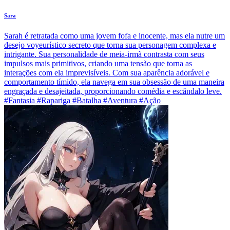
Sara
Sarah é retratada como uma jovem fofa e inocente, mas ela nutre um
desejo voyeurístico secreto que torna sua personagem complexa e
intrigante. Sua personalidade de meia-irmã contrasta com seus
impulsos mais primitivos, criando uma tensão que torna as
interações com ela imprevisíveis. Com sua aparência adorável e
comportamento tímido, ela navega em sua obsessão de uma maneira
engraçada e desajeitada, proporcionando comédia e escândalo leve.
#Fantasia #Rapariga #Batalha #Aventura #Ação