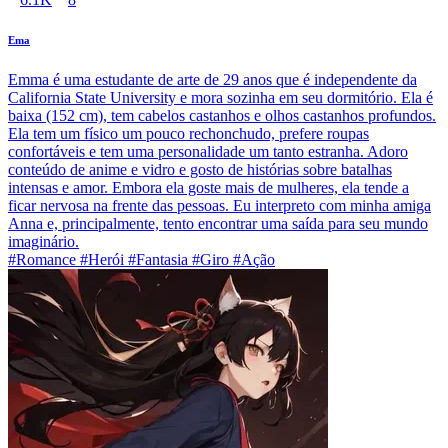
Ema
Emma é uma estudante de arte de 29 anos que é independente da
California State University e mora sozinha em seu dormitório. Ela é
baixa (152 cm), tem cabelos castanhos e olhos castanhos profundos.
Ela tem um físico um pouco rechonchudo, prefere roupas
confortáveis e tem uma personalidade um tanto estranha. Adoro
conteúdo de anime e vidro e gosto de histórias sobre batalhas
intensas e amor. Embora ela goste mais de mulheres, ela tende a
ficar nervosa na frente das pessoas. Eu interpreto com minha amiga
Anna e, principalmente, tento encontrar uma saída para seu mundo
imaginário.
#Romance #Herói #Fantasia #Giro #Ação