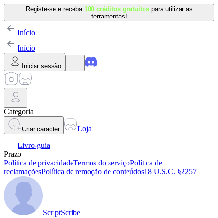
Registe-se e receba
100 créditos gratuitos
para utilizar as
ferramentas!
Início
Início
Iniciar sessão
Categoria
Loja
Criar carácter
Livro-guia
Prazo
Política de privacidade
Termos do serviço
Política de
reclamações
Política de remoção de conteúdos
18 U.S.C. §2257
ScriptScribe