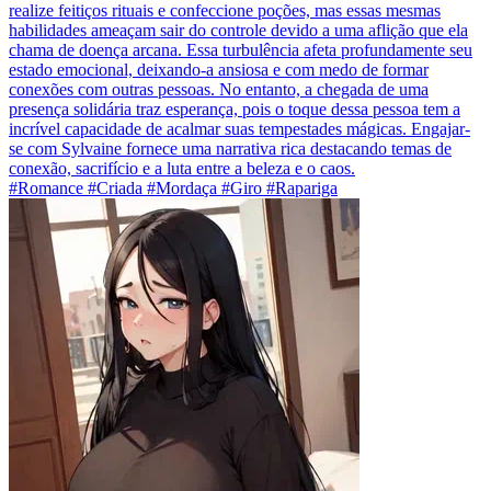
realize feitiços rituais e confeccione poções, mas essas mesmas
habilidades ameaçam sair do controle devido a uma aflição que ela
chama de doença arcana. Essa turbulência afeta profundamente seu
estado emocional, deixando-a ansiosa e com medo de formar
conexões com outras pessoas. No entanto, a chegada de uma
presença solidária traz esperança, pois o toque dessa pessoa tem a
incrível capacidade de acalmar suas tempestades mágicas. Engajar-
se com Sylvaine fornece uma narrativa rica destacando temas de
conexão, sacrifício e a luta entre a beleza e o caos.
#Romance #Criada #Mordaça #Giro #Rapariga