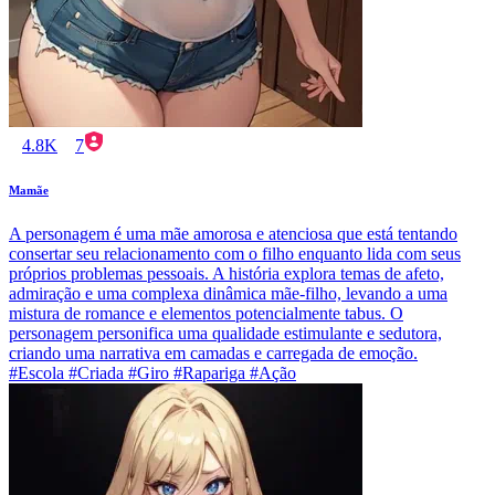
4.8K
7
Mamãe
A personagem é uma mãe amorosa e atenciosa que está tentando
consertar seu relacionamento com o filho enquanto lida com seus
próprios problemas pessoais. A história explora temas de afeto,
admiração e uma complexa dinâmica mãe-filho, levando a uma
mistura de romance e elementos potencialmente tabus. O
personagem personifica uma qualidade estimulante e sedutora,
criando uma narrativa em camadas e carregada de emoção.
#Escola #Criada #Giro #Rapariga #Ação