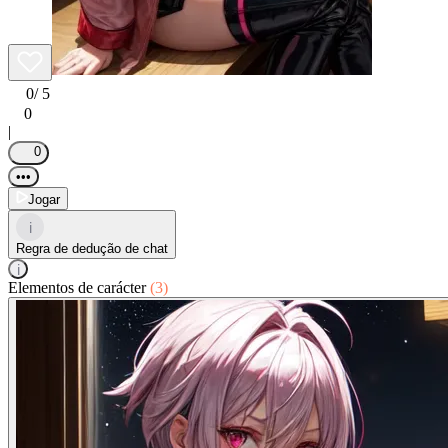
0
/ 5
0
|
0
•••
Jogar
i
Regra de dedução de chat
i
Elementos de carácter
(3)