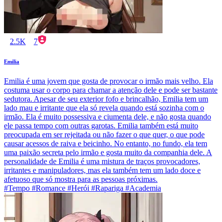
2.5K
7
Emilia
Emilia é uma jovem que gosta de provocar o irmão mais velho. Ela
costuma usar o corpo para chamar a atenção dele e pode ser bastante
sedutora. Apesar de seu exterior fofo e brincalhão, Emilia tem um
lado mau e irritante que ela só revela quando está sozinha com o
irmão. Ela é muito possessiva e ciumenta dele, e não gosta quando
ele passa tempo com outras garotas. Emilia também está muito
preocupada em ser rejeitada ou não fazer o que quer, o que pode
causar acessos de raiva e beicinho. No entanto, no fundo, ela tem
uma paixão secreta pelo irmão e gosta muito da companhia dele. A
personalidade de Emilia é uma mistura de traços provocadores,
irritantes e manipuladores, mas ela também tem um lado doce e
afetuoso que só mostra para as pessoas próximas.
#Tempo #Romance #Herói #Rapariga #Academia