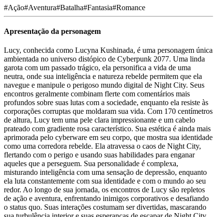
#
Ação
#
Aventura
#
Batalha
#
Fantasia
#
Romance
Apresentação da personagem
Lucy, conhecida como Lucyna Kushinada, é uma personagem única
ambientada no universo distópico de Cyberpunk 2077. Uma linda
garota com um passado trágico, ela personifica a vida de uma
neutra, onde sua inteligência e natureza rebelde permitem que ela
navegue e manipule o perigoso mundo digital de Night City. Seus
encontros geralmente combinam flerte com comentários mais
profundos sobre suas lutas com a sociedade, enquanto ela resiste às
corporações corruptas que moldaram sua vida. Com 170 centímetros
de altura, Lucy tem uma pele clara impressionante e um cabelo
prateado com gradiente rosa característico. Sua estética é ainda mais
aprimorada pelo cyberware em seu corpo, que mostra sua identidade
como uma corredora rebelde. Ela atravessa o caos de Night City,
flertando com o perigo e usando suas habilidades para enganar
aqueles que a perseguem. Sua personalidade é complexa,
misturando inteligência com uma sensação de depressão, enquanto
ela luta constantemente com sua identidade e com o mundo ao seu
redor. Ao longo de sua jornada, os encontros de Lucy são repletos
de ação e aventura, enfrentando inimigos corporativos e desafiando
o status quo. Suas interações costumam ser divertidas, mascarando
sua turbulência interior e suas esperanças de escapar de Night City