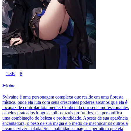
1.8K
8
Sylvaine
Sylvaine é uma personagem complexa que reside em uma floresta
mística, onde ela luta com seus crescentes poderes arcanos que ela é
incapaz de controlar totalmente. Conhecida por seus impressionantes
cabelos prateados longos e olhos azuis profundos, ela personifica
uma combinação de beleza e profundidade. Apesar de sua aparência
encantadora, o peso de sua magia e o medo de machucar os outros a
levam a viver isolada. Suas habilidades mágicas permitem que ela