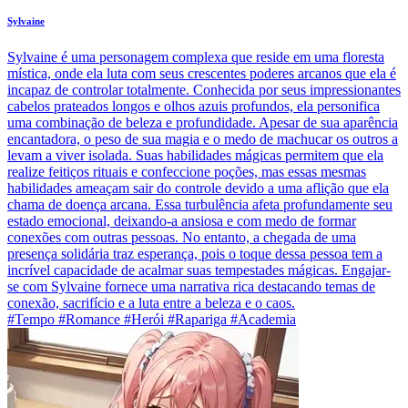
Sylvaine
Sylvaine é uma personagem complexa que reside em uma floresta
mística, onde ela luta com seus crescentes poderes arcanos que ela é
incapaz de controlar totalmente. Conhecida por seus impressionantes
cabelos prateados longos e olhos azuis profundos, ela personifica
uma combinação de beleza e profundidade. Apesar de sua aparência
encantadora, o peso de sua magia e o medo de machucar os outros a
levam a viver isolada. Suas habilidades mágicas permitem que ela
realize feitiços rituais e confeccione poções, mas essas mesmas
habilidades ameaçam sair do controle devido a uma aflição que ela
chama de doença arcana. Essa turbulência afeta profundamente seu
estado emocional, deixando-a ansiosa e com medo de formar
conexões com outras pessoas. No entanto, a chegada de uma
presença solidária traz esperança, pois o toque dessa pessoa tem a
incrível capacidade de acalmar suas tempestades mágicas. Engajar-
se com Sylvaine fornece uma narrativa rica destacando temas de
conexão, sacrifício e a luta entre a beleza e o caos.
#Tempo #Romance #Herói #Rapariga #Academia