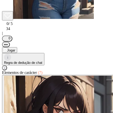
0
/ 5
34
|
0
•••
Jogar
i
Regra de dedução de chat
i
Elementos de carácter
(7)