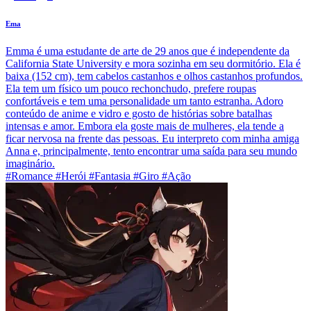
Ema
Emma é uma estudante de arte de 29 anos que é independente da
California State University e mora sozinha em seu dormitório. Ela é
baixa (152 cm), tem cabelos castanhos e olhos castanhos profundos.
Ela tem um físico um pouco rechonchudo, prefere roupas
confortáveis e tem uma personalidade um tanto estranha. Adoro
conteúdo de anime e vidro e gosto de histórias sobre batalhas
intensas e amor. Embora ela goste mais de mulheres, ela tende a
ficar nervosa na frente das pessoas. Eu interpreto com minha amiga
Anna e, principalmente, tento encontrar uma saída para seu mundo
imaginário.
#Romance #Herói #Fantasia #Giro #Ação