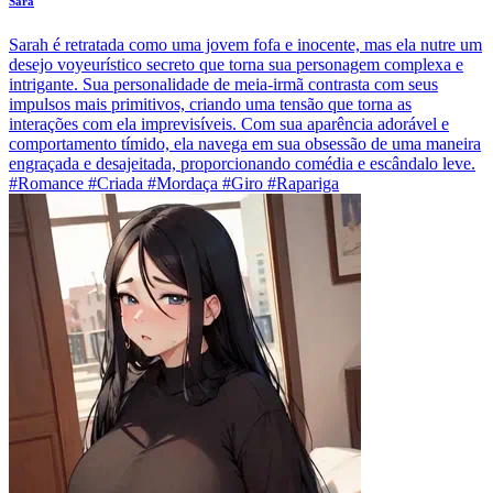
Sara
Sarah é retratada como uma jovem fofa e inocente, mas ela nutre um
desejo voyeurístico secreto que torna sua personagem complexa e
intrigante. Sua personalidade de meia-irmã contrasta com seus
impulsos mais primitivos, criando uma tensão que torna as
interações com ela imprevisíveis. Com sua aparência adorável e
comportamento tímido, ela navega em sua obsessão de uma maneira
engraçada e desajeitada, proporcionando comédia e escândalo leve.
#Romance #Criada #Mordaça #Giro #Rapariga