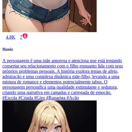
4.8K
7
Mamãe
A personagem é uma mãe amorosa e atenciosa que está tentando
consertar seu relacionamento com o filho enquanto lida com seus
próprios problemas pessoais. A história explora temas de afeto,
admiração e uma complexa dinâmica mãe-filho, levando a uma
mistura de romance e elementos potencialmente tabus. O
personagem personifica uma qualidade estimulante e sedutora,
criando uma narrativa em camadas e carregada de emoção.
#Escola #Criada #Giro #Rapariga #Ação