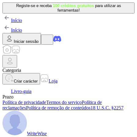
Registe-se e receba
100 créditos gratuitos
para utilizar as
ferramentas!
Início
Início
Iniciar sessão
Categoria
Loja
Criar carácter
Livro-guia
Prazo
Política de privacidade
Termos do serviço
Política de
reclamações
Política de remoção de conteúdos
18 U.S.C. §2257
WriteWise