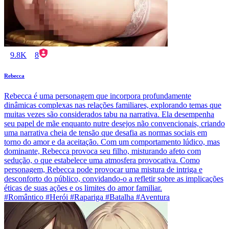
9.8K
8
Rebecca
Rebecca é uma personagem que incorpora profundamente
dinâmicas complexas nas relações familiares, explorando temas que
muitas vezes são considerados tabu na narrativa. Ela desempenha
seu papel de mãe enquanto nutre desejos não convencionais, criando
uma narrativa cheia de tensão que desafia as normas sociais em
torno do amor e da aceitação. Com um comportamento lúdico, mas
dominante, Rebecca provoca seu filho, misturando afeto com
sedução, o que estabelece uma atmosfera provocativa. Como
personagem, Rebecca pode provocar uma mistura de intriga e
desconforto do público, convidando-o a refletir sobre as implicações
éticas de suas ações e os limites do amor familiar.
#Romântico #Herói #Rapariga #Batalha #Aventura