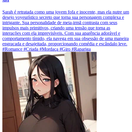
Sara
Sarah é retratada como uma jovem fofa e inocente, mas ela nutre um
desejo voyeurístico secreto que torna sua personagem complexa e
intrigante. Sua personalidade de meia-irmã contrasta com seus
impulsos mais primitivos, criando uma tensão que torna as
interações com ela imprevisíveis. Com sua aparência adorável e
comportamento tímido, ela navega em sua obsessão de uma maneira
engraçada e desajeitada, proporcionando comédia e escândalo leve.
#Romance #Criada #Mordaça #Giro #Rapariga