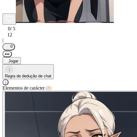
0
/ 5
12
|
0
•••
Jogar
i
Regra de dedução de chat
i
Elementos de carácter
(8)