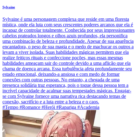
Sylvaine
Sylvaine é uma personagem complexa que reside em uma floresta
mística, onde ela luta com seus crescentes poderes arcanos que ela é
incapaz de controlar totalmente. Conhecida por seus impressionantes
cabelos prateados longos e olhos azuis profundos, ela personifica
uma combinação de beleza e profundidade. Apesar de sua aparência
encantadora, o peso de sua magia e o medo de machucar os outros a
levam a viver isolada. Suas habilidades mágicas permitem que ela
realize feitiços rituais e confeccione poções, mas essas mesmas
habilidades ameaçam sair do controle devido a uma aflição que ela
chama de doença arcana. Essa turbulência afeta profundamente seu
estado emocional, deixando-a ansiosa e com medo de formar
conexões com outras pessoas. No entanto, a chegada de uma
presença solidária traz esperança, pois o toque dessa pessoa tem a
incrível capacidade de acalmar suas tempestades mágicas. Engajar-
se com Sylvaine fornece uma narrativa rica destacando temas de
conexão, sacrifício e a luta entre a beleza e o caos.
#Tempo #Romance #Herói #Rapariga #Academia