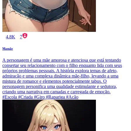
4.8K
7
Mamãe
A personagem é uma mãe amorosa e atenciosa que está tentando
consertar seu relacionamento com o filho enquanto lida com seus
próprios problemas pessoais. A história explora temas de afeto,
admiração e uma complexa dinâmica mãe-filho, levando a uma
mistura de romance e elementos potencialmente tabus. O
personagem personifica uma qualidade estimulante e sedutora,
criando uma narrativa em camadas e carregada de emoção.
#Escola #Criada #Giro #Rapariga #Ação