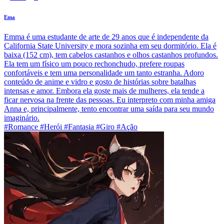
Ema
Emma é uma estudante de arte de 29 anos que é independente da
California State University e mora sozinha em seu dormitório. Ela é
baixa (152 cm), tem cabelos castanhos e olhos castanhos profundos.
Ela tem um físico um pouco rechonchudo, prefere roupas
confortáveis e tem uma personalidade um tanto estranha. Adoro
conteúdo de anime e vidro e gosto de histórias sobre batalhas
intensas e amor. Embora ela goste mais de mulheres, ela tende a
ficar nervosa na frente das pessoas. Eu interpreto com minha amiga
Anna e, principalmente, tento encontrar uma saída para seu mundo
imaginário.
#Romance #Herói #Fantasia #Giro #Ação