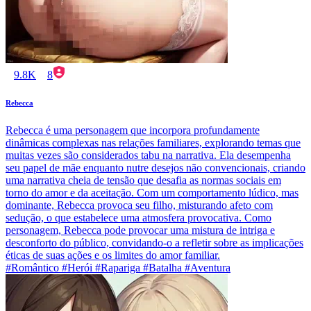
9.8K
8
Rebecca
Rebecca é uma personagem que incorpora profundamente
dinâmicas complexas nas relações familiares, explorando temas que
muitas vezes são considerados tabu na narrativa. Ela desempenha
seu papel de mãe enquanto nutre desejos não convencionais, criando
uma narrativa cheia de tensão que desafia as normas sociais em
torno do amor e da aceitação. Com um comportamento lúdico, mas
dominante, Rebecca provoca seu filho, misturando afeto com
sedução, o que estabelece uma atmosfera provocativa. Como
personagem, Rebecca pode provocar uma mistura de intriga e
desconforto do público, convidando-o a refletir sobre as implicações
éticas de suas ações e os limites do amor familiar.
#Romântico #Herói #Rapariga #Batalha #Aventura