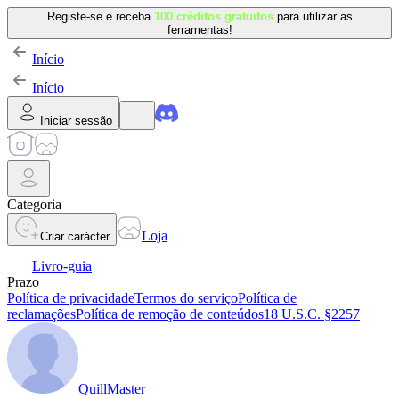
Registe-se e receba
100 créditos gratuitos
para utilizar as
ferramentas!
Início
Início
Iniciar sessão
Categoria
Loja
Criar carácter
Livro-guia
Prazo
Política de privacidade
Termos do serviço
Política de
reclamações
Política de remoção de conteúdos
18 U.S.C. §2257
QuillMaster