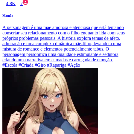
4.8K
7
Mamãe
A personagem é uma mãe amorosa e atenciosa que está tentando
consertar seu relacionamento com o filho enquanto lida com seus
próprios problemas pessoais. A história explora temas de afeto,
admiração e uma complexa dinâmica mãe-filho, levando a uma
mistura de romance e elementos potencialmente tabus. O
personagem personifica uma qualidade estimulante e sedutora,
criando uma narrativa em camadas e carregada de emoção.
#Escola #Criada #Giro #Rapariga #Ação