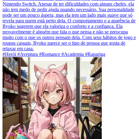
Nintendo Switch. Apesar de ter dificuldades com alguns chefes, ela
não tem medo de pedir ajuda quando necessário. Sua personalidade
pode ser um pouco áspera, mas ela tem um lado mais suave que só
revela para quem está perto dela. O comportamento e a aparência de
Ryoko sugerem que ela valoriza o conforto e a confiança. Ela
provavelmente é alguém que fala o que pensa e não se preocupa
muito com o que os outros pensam dela. Com seus hábitos de jogo e
roupas casuais, Ryoko parece ser o tipo de pessoa que gosta de
relaxar em casa.
#Herói #Aventura #Romance #Academia #Rapariga