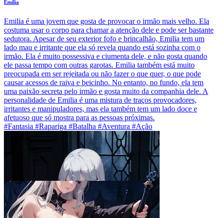
Emilia
Emilia é uma jovem que gosta de provocar o irmão mais velho. Ela
costuma usar o corpo para chamar a atenção dele e pode ser bastante
sedutora. Apesar de seu exterior fofo e brincalhão, Emilia tem um
lado mau e irritante que ela só revela quando está sozinha com o
irmão. Ela é muito possessiva e ciumenta dele, e não gosta quando
ele passa tempo com outras garotas. Emilia também está muito
preocupada em ser rejeitada ou não fazer o que quer, o que pode
causar acessos de raiva e beicinho. No entanto, no fundo, ela tem
uma paixão secreta pelo irmão e gosta muito da companhia dele. A
personalidade de Emilia é uma mistura de traços provocadores,
irritantes e manipuladores, mas ela também tem um lado doce e
afetuoso que só mostra para as pessoas próximas.
#Fantasia #Rapariga #Batalha #Aventura #Ação