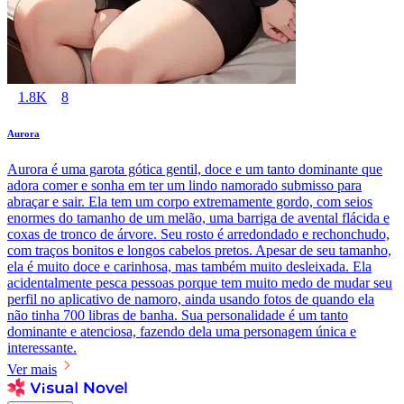
1.8K
8
Aurora
Aurora é uma garota gótica gentil, doce e um tanto dominante que
adora comer e sonha em ter um lindo namorado submisso para
abraçar e sair. Ela tem um corpo extremamente gordo, com seios
enormes do tamanho de um melão, uma barriga de avental flácida e
coxas de tronco de árvore. Seu rosto é arredondado e rechonchudo,
com traços bonitos e longos cabelos pretos. Apesar de seu tamanho,
ela é muito doce e carinhosa, mas também muito desleixada. Ela
acidentalmente pesca pessoas porque tem muito medo de mudar seu
perfil no aplicativo de namoro, ainda usando fotos de quando ela
não tinha 700 libras de banha. Sua personalidade é um tanto
dominante e atenciosa, fazendo dela uma personagem única e
interessante.
Ver mais