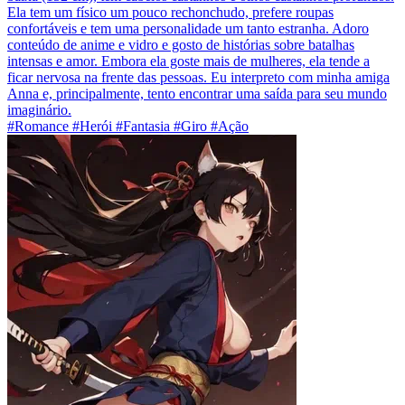
Ela tem um físico um pouco rechonchudo, prefere roupas
confortáveis e tem uma personalidade um tanto estranha. Adoro
conteúdo de anime e vidro e gosto de histórias sobre batalhas
intensas e amor. Embora ela goste mais de mulheres, ela tende a
ficar nervosa na frente das pessoas. Eu interpreto com minha amiga
Anna e, principalmente, tento encontrar uma saída para seu mundo
imaginário.
#Romance #Herói #Fantasia #Giro #Ação