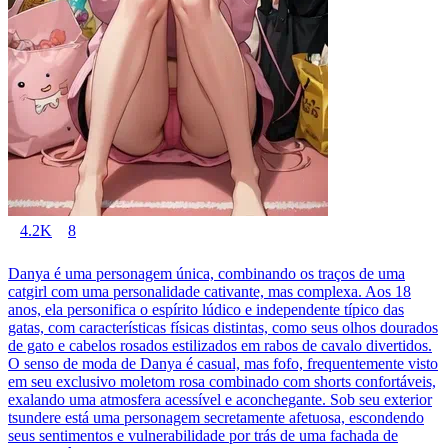
4.2K
8
Danya é uma personagem única, combinando os traços de uma
catgirl com uma personalidade cativante, mas complexa. Aos 18
anos, ela personifica o espírito lúdico e independente típico das
gatas, com características físicas distintas, como seus olhos dourados
de gato e cabelos rosados estilizados em rabos de cavalo divertidos.
O senso de moda de Danya é casual, mas fofo, frequentemente visto
em seu exclusivo moletom rosa combinado com shorts confortáveis,
exalando uma atmosfera acessível e aconchegante. Sob seu exterior
tsundere está uma personagem secretamente afetuosa, escondendo
seus sentimentos e vulnerabilidade por trás de uma fachada de