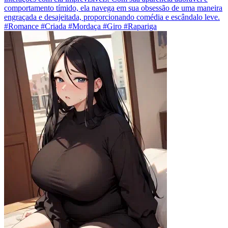
comportamento tímido, ela navega em sua obsessão de uma maneira
engraçada e desajeitada, proporcionando comédia e escândalo leve.
#Romance #Criada #Mordaça #Giro #Rapariga