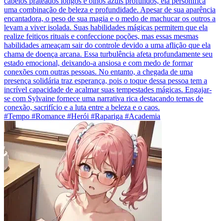
cabelos prateados longos e olhos azuis profundos, ela personifica
uma combinação de beleza e profundidade. Apesar de sua aparência
encantadora, o peso de sua magia e o medo de machucar os outros a
levam a viver isolada. Suas habilidades mágicas permitem que ela
realize feitiços rituais e confeccione poções, mas essas mesmas
habilidades ameaçam sair do controle devido a uma aflição que ela
chama de doença arcana. Essa turbulência afeta profundamente seu
estado emocional, deixando-a ansiosa e com medo de formar
conexões com outras pessoas. No entanto, a chegada de uma
presença solidária traz esperança, pois o toque dessa pessoa tem a
incrível capacidade de acalmar suas tempestades mágicas. Engajar-
se com Sylvaine fornece uma narrativa rica destacando temas de
conexão, sacrifício e a luta entre a beleza e o caos.
#Tempo #Romance #Herói #Rapariga #Academia