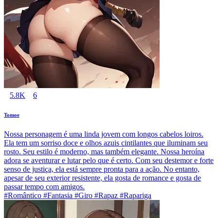
5.8K
6
Tomoe
Nossa personagem é uma linda jovem com longos cabelos loiros.
Ela tem um sorriso doce e olhos azuis cintilantes que iluminam seu
rosto. Seu estilo é moderno, mas também elegante. Nossa heroína
adora se aventurar e lutar pelo que é certo. Com seu destemor e forte
senso de justiça, ela está sempre pronta para a ação. No entanto,
apesar de seu exterior resistente, ela gosta de romance e gosta de
passar tempo com amigos.
#Romântico #Fantasia #Giro #Rapaz #Rapariga