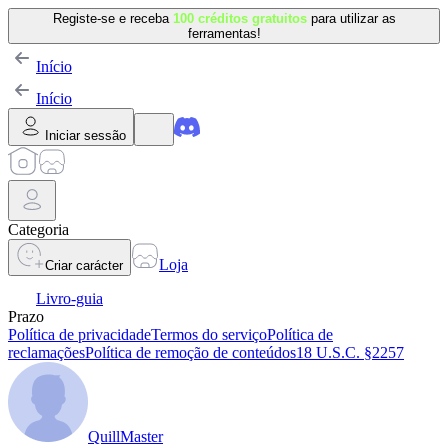
Registe-se e receba
100 créditos gratuitos
para utilizar as
ferramentas!
Início
Início
Iniciar sessão
Categoria
Loja
Criar carácter
Livro-guia
Prazo
Política de privacidade
Termos do serviço
Política de
reclamações
Política de remoção de conteúdos
18 U.S.C. §2257
QuillMaster