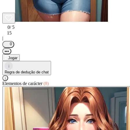
0
/ 5
15
|
0
•••
Jogar
i
Regra de dedução de chat
i
Elementos de carácter
(8)