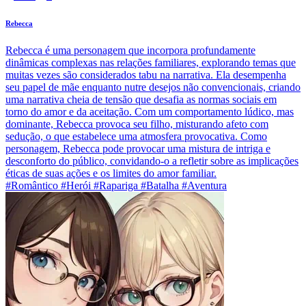
Rebecca
Rebecca é uma personagem que incorpora profundamente
dinâmicas complexas nas relações familiares, explorando temas que
muitas vezes são considerados tabu na narrativa. Ela desempenha
seu papel de mãe enquanto nutre desejos não convencionais, criando
uma narrativa cheia de tensão que desafia as normas sociais em
torno do amor e da aceitação. Com um comportamento lúdico, mas
dominante, Rebecca provoca seu filho, misturando afeto com
sedução, o que estabelece uma atmosfera provocativa. Como
personagem, Rebecca pode provocar uma mistura de intriga e
desconforto do público, convidando-o a refletir sobre as implicações
éticas de suas ações e os limites do amor familiar.
#Romântico #Herói #Rapariga #Batalha #Aventura