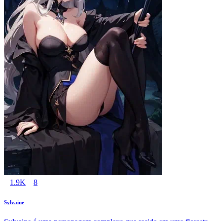
1.9K
8
Sylvaine