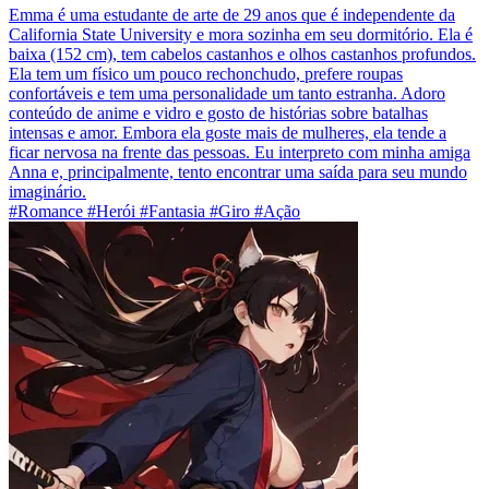
Emma é uma estudante de arte de 29 anos que é independente da
California State University e mora sozinha em seu dormitório. Ela é
baixa (152 cm), tem cabelos castanhos e olhos castanhos profundos.
Ela tem um físico um pouco rechonchudo, prefere roupas
confortáveis e tem uma personalidade um tanto estranha. Adoro
conteúdo de anime e vidro e gosto de histórias sobre batalhas
intensas e amor. Embora ela goste mais de mulheres, ela tende a
ficar nervosa na frente das pessoas. Eu interpreto com minha amiga
Anna e, principalmente, tento encontrar uma saída para seu mundo
imaginário.
#Romance #Herói #Fantasia #Giro #Ação