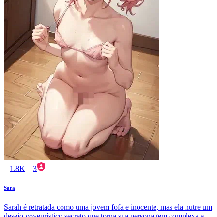
1.8K
3
Sara
Sarah é retratada como uma jovem fofa e inocente, mas ela nutre um
desejo voyeurístico secreto que torna sua personagem complexa e