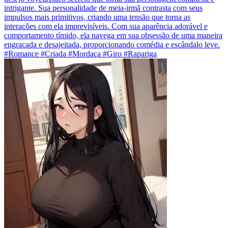
intrigante. Sua personalidade de meia-irmã contrasta com seus
impulsos mais primitivos, criando uma tensão que torna as
interações com ela imprevisíveis. Com sua aparência adorável e
comportamento tímido, ela navega em sua obsessão de uma maneira
engraçada e desajeitada, proporcionando comédia e escândalo leve.
#Romance #Criada #Mordaça #Giro #Rapariga