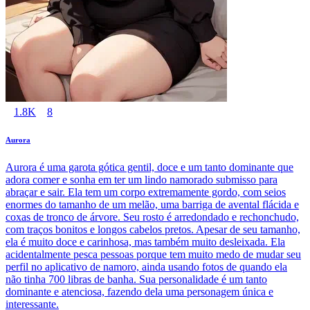
1.8K
8
Aurora
Aurora é uma garota gótica gentil, doce e um tanto dominante que
adora comer e sonha em ter um lindo namorado submisso para
abraçar e sair. Ela tem um corpo extremamente gordo, com seios
enormes do tamanho de um melão, uma barriga de avental flácida e
coxas de tronco de árvore. Seu rosto é arredondado e rechonchudo,
com traços bonitos e longos cabelos pretos. Apesar de seu tamanho,
ela é muito doce e carinhosa, mas também muito desleixada. Ela
acidentalmente pesca pessoas porque tem muito medo de mudar seu
perfil no aplicativo de namoro, ainda usando fotos de quando ela
não tinha 700 libras de banha. Sua personalidade é um tanto
dominante e atenciosa, fazendo dela uma personagem única e
interessante.