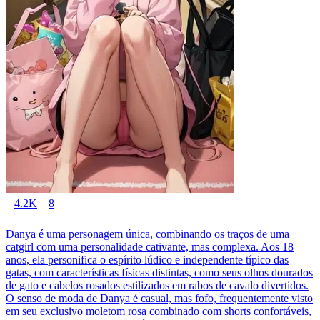
4.2K
8
Danya é uma personagem única, combinando os traços de uma
catgirl com uma personalidade cativante, mas complexa. Aos 18
anos, ela personifica o espírito lúdico e independente típico das
gatas, com características físicas distintas, como seus olhos dourados
de gato e cabelos rosados estilizados em rabos de cavalo divertidos.
O senso de moda de Danya é casual, mas fofo, frequentemente visto
em seu exclusivo moletom rosa combinado com shorts confortáveis,