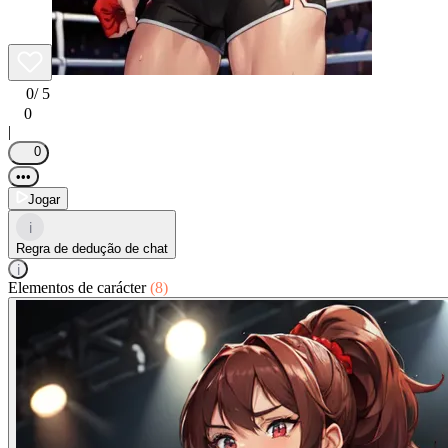
0
/ 5
0
|
0
•••
Jogar
i
Regra de dedução de chat
i
Elementos de carácter
(8)