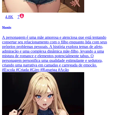
4.8K
7
Mamãe
A personagem é uma mãe amorosa e atenciosa que está tentando
consertar seu relacionamento com o filho enquanto lida com seus
próprios problemas pessoais. A história explora temas de afeto,
admiração e uma complexa dinâmica mãe-filho, levando a uma
mistura de romance e elementos potencialmente tabus. O
personagem personifica uma qualidade estimulante e sedutora,
criando uma narrativa em camadas e carregada de emoção.
#Escola #Criada #Giro #Rapariga #Ação