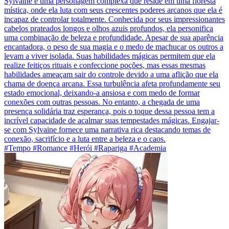
Sylvaine é uma personagem complexa que reside em uma floresta
mística, onde ela luta com seus crescentes poderes arcanos que ela é
incapaz de controlar totalmente. Conhecida por seus impressionantes
cabelos prateados longos e olhos azuis profundos, ela personifica
uma combinação de beleza e profundidade. Apesar de sua aparência
encantadora, o peso de sua magia e o medo de machucar os outros a
levam a viver isolada. Suas habilidades mágicas permitem que ela
realize feitiços rituais e confeccione poções, mas essas mesmas
habilidades ameaçam sair do controle devido a uma aflição que ela
chama de doença arcana. Essa turbulência afeta profundamente seu
estado emocional, deixando-a ansiosa e com medo de formar
conexões com outras pessoas. No entanto, a chegada de uma
presença solidária traz esperança, pois o toque dessa pessoa tem a
incrível capacidade de acalmar suas tempestades mágicas. Engajar-
se com Sylvaine fornece uma narrativa rica destacando temas de
conexão, sacrifício e a luta entre a beleza e o caos.
#Tempo #Romance #Herói #Rapariga #Academia