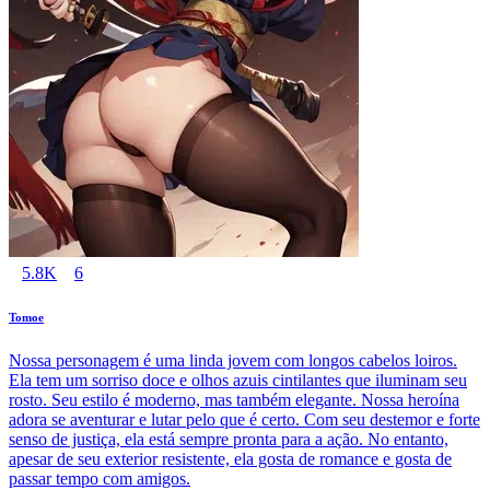
5.8K
6
Tomoe
Nossa personagem é uma linda jovem com longos cabelos loiros.
Ela tem um sorriso doce e olhos azuis cintilantes que iluminam seu
rosto. Seu estilo é moderno, mas também elegante. Nossa heroína
adora se aventurar e lutar pelo que é certo. Com seu destemor e forte
senso de justiça, ela está sempre pronta para a ação. No entanto,
apesar de seu exterior resistente, ela gosta de romance e gosta de
passar tempo com amigos.