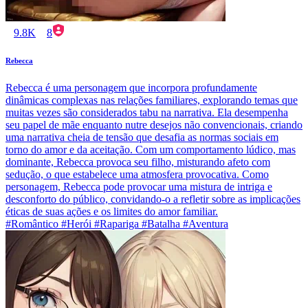
9.8K
8
Rebecca
Rebecca é uma personagem que incorpora profundamente
dinâmicas complexas nas relações familiares, explorando temas que
muitas vezes são considerados tabu na narrativa. Ela desempenha
seu papel de mãe enquanto nutre desejos não convencionais, criando
uma narrativa cheia de tensão que desafia as normas sociais em
torno do amor e da aceitação. Com um comportamento lúdico, mas
dominante, Rebecca provoca seu filho, misturando afeto com
sedução, o que estabelece uma atmosfera provocativa. Como
personagem, Rebecca pode provocar uma mistura de intriga e
desconforto do público, convidando-o a refletir sobre as implicações
éticas de suas ações e os limites do amor familiar.
#Romântico #Herói #Rapariga #Batalha #Aventura