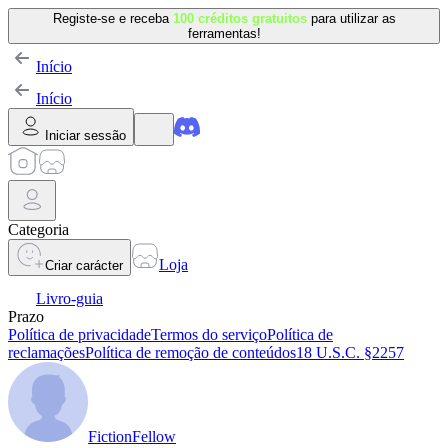
Registe-se e receba
100 créditos gratuitos
para utilizar as
ferramentas!
Início
Início
Iniciar sessão
Categoria
Loja
Criar carácter
Livro-guia
Prazo
Política de privacidade
Termos do serviço
Política de
reclamações
Política de remoção de conteúdos
18 U.S.C. §2257
FictionFellow