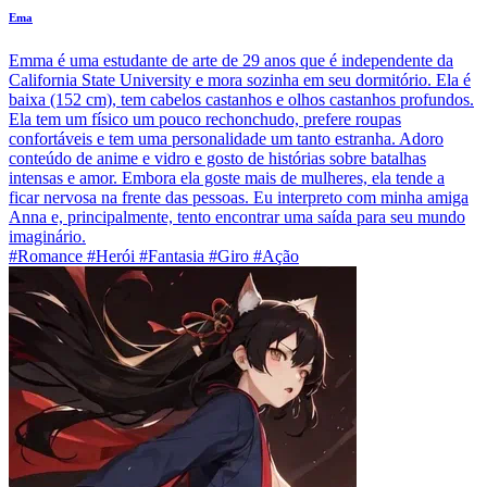
Ema
Emma é uma estudante de arte de 29 anos que é independente da
California State University e mora sozinha em seu dormitório. Ela é
baixa (152 cm), tem cabelos castanhos e olhos castanhos profundos.
Ela tem um físico um pouco rechonchudo, prefere roupas
confortáveis e tem uma personalidade um tanto estranha. Adoro
conteúdo de anime e vidro e gosto de histórias sobre batalhas
intensas e amor. Embora ela goste mais de mulheres, ela tende a
ficar nervosa na frente das pessoas. Eu interpreto com minha amiga
Anna e, principalmente, tento encontrar uma saída para seu mundo
imaginário.
#Romance #Herói #Fantasia #Giro #Ação