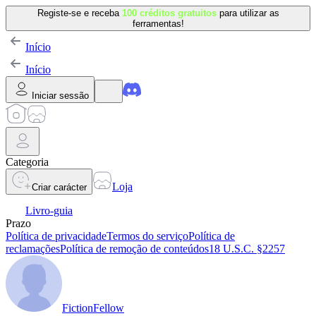
Registe-se e receba
100 créditos gratuitos
para utilizar as
ferramentas!
Início
Início
Iniciar sessão
Categoria
Loja
Criar carácter
Livro-guia
Prazo
Política de privacidade
Termos do serviço
Política de
reclamações
Política de remoção de conteúdos
18 U.S.C. §2257
FictionFellow