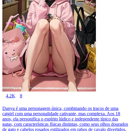
4.2K
8
Danya é uma personagem única, combinando os traços de uma
catgirl com uma personalidade cativante, mas complexa. Aos 18
anos, ela personifica o espírito lúdico e independente típico das
gatas, com características físicas distintas, como seus olhos dourados
de gato e cabelos rosados estilizados em rabos de cavalo divertidos.