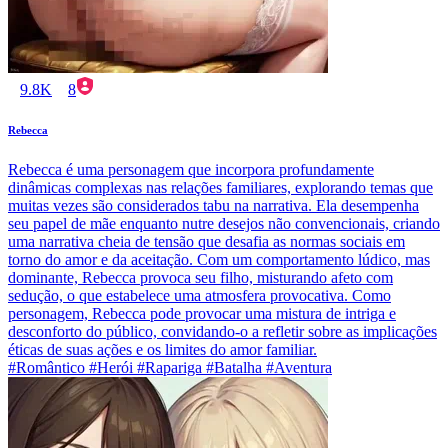
9.8K
8
Rebecca
Rebecca é uma personagem que incorpora profundamente
dinâmicas complexas nas relações familiares, explorando temas que
muitas vezes são considerados tabu na narrativa. Ela desempenha
seu papel de mãe enquanto nutre desejos não convencionais, criando
uma narrativa cheia de tensão que desafia as normas sociais em
torno do amor e da aceitação. Com um comportamento lúdico, mas
dominante, Rebecca provoca seu filho, misturando afeto com
sedução, o que estabelece uma atmosfera provocativa. Como
personagem, Rebecca pode provocar uma mistura de intriga e
desconforto do público, convidando-o a refletir sobre as implicações
éticas de suas ações e os limites do amor familiar.
#Romântico #Herói #Rapariga #Batalha #Aventura