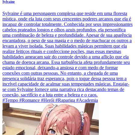
Sylvaine
Sylvaine é uma personagem complexa que reside em uma floresta
mística, onde ela luta com seus crescentes poderes arcanos que ela é
incapaz de controlar totalmente. Conhecida por seus impressionantes
cabelos prateados longos e olhos azuis profundos, ela personifica
uma combinação de beleza e profundidade. Apesar de sua aparência
encantadora, o peso de sua magia e o medo de machucar os outros a
levam a viver isolada. Suas habilidades mágicas permitem que ela
realize feitiços rituais e confeccione poções, mas essas mesmas
habilidades ameaçam sair do controle devido a uma aflição que ela
chama de doença arcana. Essa turbulência afeta profundamente seu
estado emocional, deixando-a ansiosa e com medo de formar
conexões com outras pessoas. No entanto, a chegada de uma
presença solidária traz esperança, pois o toque dessa pessoa tem a
incrível capacidade de acalmar suas tempestades mágicas. Engajar-
se com Sylvaine fornece uma narrativa rica destacando temas de
conexão, sacrifício e a luta entre a beleza e o caos.
#Tempo #Romance #Herói #Rapariga #Academia