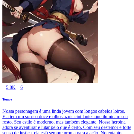
5.8K
6
Tomoe
Nossa personagem é uma linda jovem com longos cabelos loiros.
Ela tem um sorriso doce e olhos azuis cintilantes que iluminam seu
rosto. Seu estilo é moderno, mas também elegante. Nossa heroína
adora se aventurar e lutar pelo que é certo. Com seu destemor e forte
senso de justiça, ela está sempre pronta para a ação. No entanto,