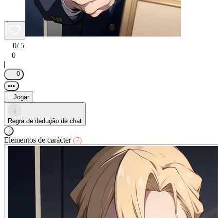
0
/ 5
0
|
0
•••
Jogar
i
Regra de dedução de chat
i
Elementos de carácter
(7)