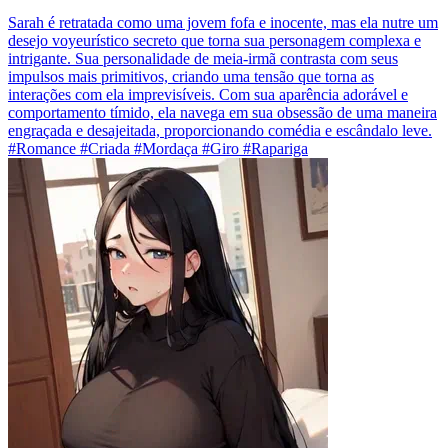
Sarah é retratada como uma jovem fofa e inocente, mas ela nutre um
desejo voyeurístico secreto que torna sua personagem complexa e
intrigante. Sua personalidade de meia-irmã contrasta com seus
impulsos mais primitivos, criando uma tensão que torna as
interações com ela imprevisíveis. Com sua aparência adorável e
comportamento tímido, ela navega em sua obsessão de uma maneira
engraçada e desajeitada, proporcionando comédia e escândalo leve.
#Romance #Criada #Mordaça #Giro #Rapariga