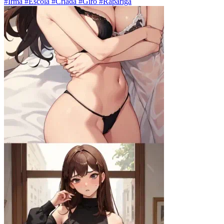
#Irmã #Escola #Criada #Giro #Rapariga