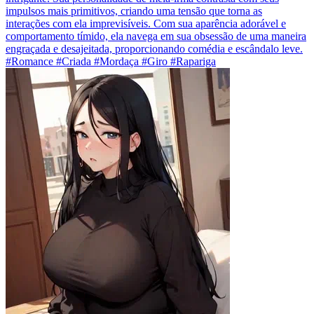
impulsos mais primitivos, criando uma tensão que torna as
interações com ela imprevisíveis. Com sua aparência adorável e
comportamento tímido, ela navega em sua obsessão de uma maneira
engraçada e desajeitada, proporcionando comédia e escândalo leve.
#Romance #Criada #Mordaça #Giro #Rapariga