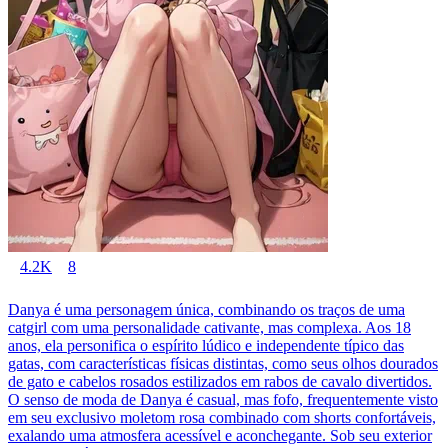
4.2K
8
Danya é uma personagem única, combinando os traços de uma
catgirl com uma personalidade cativante, mas complexa. Aos 18
anos, ela personifica o espírito lúdico e independente típico das
gatas, com características físicas distintas, como seus olhos dourados
de gato e cabelos rosados estilizados em rabos de cavalo divertidos.
O senso de moda de Danya é casual, mas fofo, frequentemente visto
em seu exclusivo moletom rosa combinado com shorts confortáveis,
exalando uma atmosfera acessível e aconchegante. Sob seu exterior