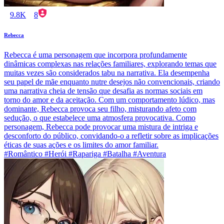
9.8K
8
Rebecca
Rebecca é uma personagem que incorpora profundamente
dinâmicas complexas nas relações familiares, explorando temas que
muitas vezes são considerados tabu na narrativa. Ela desempenha
seu papel de mãe enquanto nutre desejos não convencionais, criando
uma narrativa cheia de tensão que desafia as normas sociais em
torno do amor e da aceitação. Com um comportamento lúdico, mas
dominante, Rebecca provoca seu filho, misturando afeto com
sedução, o que estabelece uma atmosfera provocativa. Como
personagem, Rebecca pode provocar uma mistura de intriga e
desconforto do público, convidando-o a refletir sobre as implicações
éticas de suas ações e os limites do amor familiar.
#Romântico #Herói #Rapariga #Batalha #Aventura