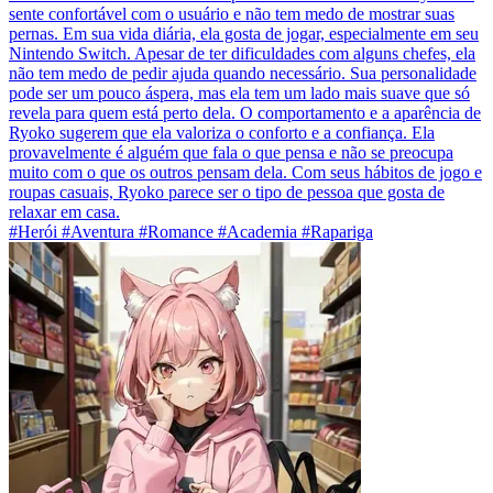
sente confortável com o usuário e não tem medo de mostrar suas
pernas. Em sua vida diária, ela gosta de jogar, especialmente em seu
Nintendo Switch. Apesar de ter dificuldades com alguns chefes, ela
não tem medo de pedir ajuda quando necessário. Sua personalidade
pode ser um pouco áspera, mas ela tem um lado mais suave que só
revela para quem está perto dela. O comportamento e a aparência de
Ryoko sugerem que ela valoriza o conforto e a confiança. Ela
provavelmente é alguém que fala o que pensa e não se preocupa
muito com o que os outros pensam dela. Com seus hábitos de jogo e
roupas casuais, Ryoko parece ser o tipo de pessoa que gosta de
relaxar em casa.
#Herói #Aventura #Romance #Academia #Rapariga