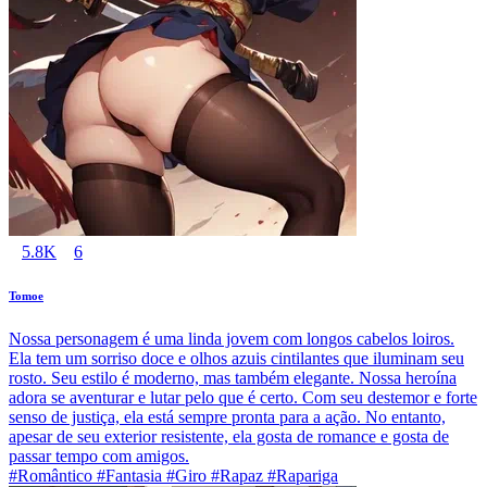
5.8K
6
Tomoe
Nossa personagem é uma linda jovem com longos cabelos loiros.
Ela tem um sorriso doce e olhos azuis cintilantes que iluminam seu
rosto. Seu estilo é moderno, mas também elegante. Nossa heroína
adora se aventurar e lutar pelo que é certo. Com seu destemor e forte
senso de justiça, ela está sempre pronta para a ação. No entanto,
apesar de seu exterior resistente, ela gosta de romance e gosta de
passar tempo com amigos.
#Romântico #Fantasia #Giro #Rapaz #Rapariga