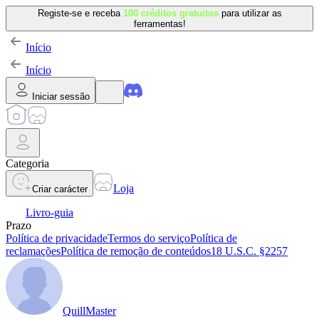
Registe-se e receba
100 créditos gratuitos
para utilizar as
ferramentas!
Início
Início
Iniciar sessão
Categoria
Loja
Criar carácter
Livro-guia
Prazo
Política de privacidade
Termos do serviço
Política de
reclamações
Política de remoção de conteúdos
18 U.S.C. §2257
QuillMaster