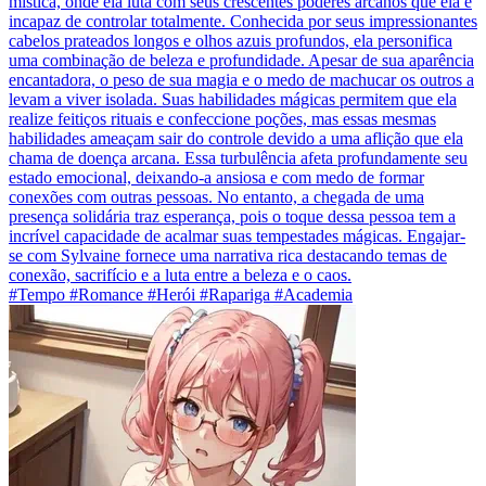
mística, onde ela luta com seus crescentes poderes arcanos que ela é
incapaz de controlar totalmente. Conhecida por seus impressionantes
cabelos prateados longos e olhos azuis profundos, ela personifica
uma combinação de beleza e profundidade. Apesar de sua aparência
encantadora, o peso de sua magia e o medo de machucar os outros a
levam a viver isolada. Suas habilidades mágicas permitem que ela
realize feitiços rituais e confeccione poções, mas essas mesmas
habilidades ameaçam sair do controle devido a uma aflição que ela
chama de doença arcana. Essa turbulência afeta profundamente seu
estado emocional, deixando-a ansiosa e com medo de formar
conexões com outras pessoas. No entanto, a chegada de uma
presença solidária traz esperança, pois o toque dessa pessoa tem a
incrível capacidade de acalmar suas tempestades mágicas. Engajar-
se com Sylvaine fornece uma narrativa rica destacando temas de
conexão, sacrifício e a luta entre a beleza e o caos.
#Tempo #Romance #Herói #Rapariga #Academia