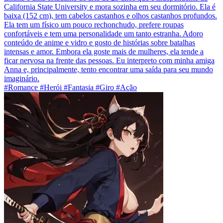
California State University e mora sozinha em seu dormitório. Ela é
baixa (152 cm), tem cabelos castanhos e olhos castanhos profundos.
Ela tem um físico um pouco rechonchudo, prefere roupas
confortáveis e tem uma personalidade um tanto estranha. Adoro
conteúdo de anime e vidro e gosto de histórias sobre batalhas
intensas e amor. Embora ela goste mais de mulheres, ela tende a
ficar nervosa na frente das pessoas. Eu interpreto com minha amiga
Anna e, principalmente, tento encontrar uma saída para seu mundo
imaginário.
#Romance #Herói #Fantasia #Giro #Ação