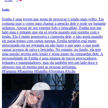
Emilia
Emilia é uma jovem que gosta de provocar o irmão mais velho. Ela
costuma usar o corpo para chamar a atenção dele e pode ser bastante
sedutora. Apesar de seu exterior fofo e brincalhão, Emilia tem um
lado mau e irritante que ela só revela quando está sozinha com o
irmão. Ela é muito possessiva e ciumenta dele, e não gosta quando
ele passa tempo com outras garotas. Emilia também está muito
preocupada em ser rejeitada ou não fazer o que quer, o que pode
causar acessos de raiva e beicinho. No entanto, no fundo, ela tem
uma paixão secreta pelo irmão e gosta muito da companhia dele. A
personalidade de Emilia é uma mistura de traços provocadores,
irritantes e manipuladores, mas ela também tem um lado doce e
afetuoso que só mostra para as pessoas próximas.
#Fantasia #Rapariga #Batalha #Aventura #Ação