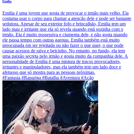
Emilia
Emilia é uma jovem que gosta de provocar o irmão mais velho. Ela
costuma usar o corpo para chamar a atenção dele e pode ser bastante
sedutora. Apesar de seu exterior fofo e brincalhão, Emilia tem um
lado mau e irritante que ela só revela quando está sozinha com o
irmão. Ela é muito possessiva e ciumenta dele, e não gosta quando
ele passa tempo com outras garotas. Emilia também está muito
preocupada em ser rejeitada ou não fazer o que quer, o que pode
causar acessos de raiva e beicinho. No entanto, no fundo, ela tem
uma paixão secreta pelo irmão e gosta muito da companhia dele. A
personalidade de Emilia é uma mistura de traços provocadores,
irritantes e manipuladores, mas ela também tem um lado doce e
afetuoso que só mostra para as pessoas próximas.
#Fantasia #Rapariga #Batalha #Aventura #Ação