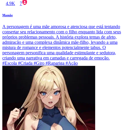
4.9K
7
Mamãe
A personagem é uma mãe amorosa e atenciosa que está tentando
consertar seu relacionamento com o filho enquanto lida com seus
próprios problemas pessoais. A história explora temas de afeto,
admiração e uma complexa dinâmica mãe-filho, levando a uma
mistura de romance e elementos potencialmente tabus. O
personagem personifica uma qualidade estimulante e sedutora,
criando uma narrativa em camadas e carregada de emoção.
#Escola #Criada #Giro #Rapariga #Ação