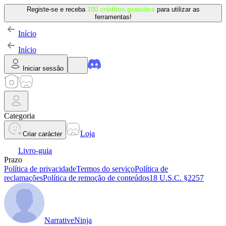
Registe-se e receba
100 créditos gratuitos
para utilizar as
ferramentas!
Início
Início
Iniciar sessão
Categoria
Loja
Criar carácter
Livro-guia
Prazo
Política de privacidade
Termos do serviço
Política de
reclamações
Política de remoção de conteúdos
18 U.S.C. §2257
NarrativeNinja