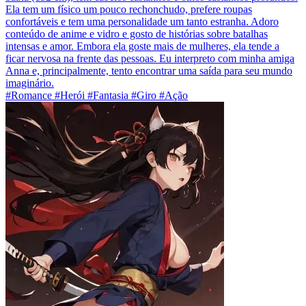
Ela tem um físico um pouco rechonchudo, prefere roupas
confortáveis e tem uma personalidade um tanto estranha. Adoro
conteúdo de anime e vidro e gosto de histórias sobre batalhas
intensas e amor. Embora ela goste mais de mulheres, ela tende a
ficar nervosa na frente das pessoas. Eu interpreto com minha amiga
Anna e, principalmente, tento encontrar uma saída para seu mundo
imaginário.
#Romance #Herói #Fantasia #Giro #Ação