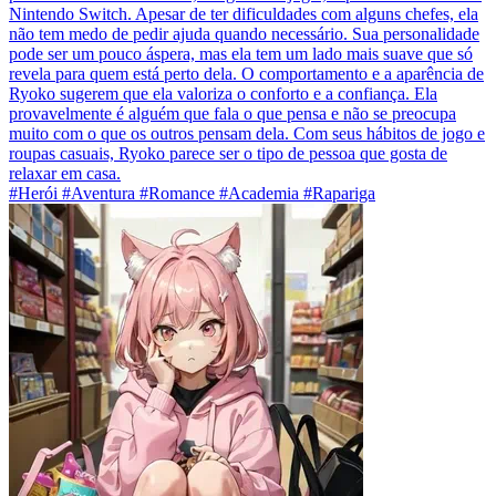
Nintendo Switch. Apesar de ter dificuldades com alguns chefes, ela
não tem medo de pedir ajuda quando necessário. Sua personalidade
pode ser um pouco áspera, mas ela tem um lado mais suave que só
revela para quem está perto dela. O comportamento e a aparência de
Ryoko sugerem que ela valoriza o conforto e a confiança. Ela
provavelmente é alguém que fala o que pensa e não se preocupa
muito com o que os outros pensam dela. Com seus hábitos de jogo e
roupas casuais, Ryoko parece ser o tipo de pessoa que gosta de
relaxar em casa.
#Herói #Aventura #Romance #Academia #Rapariga