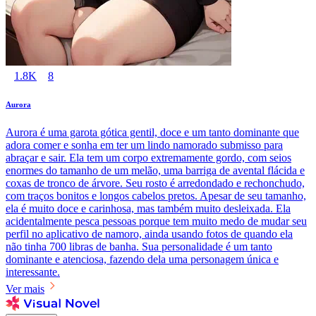
1.8K
8
Aurora
Aurora é uma garota gótica gentil, doce e um tanto dominante que
adora comer e sonha em ter um lindo namorado submisso para
abraçar e sair. Ela tem um corpo extremamente gordo, com seios
enormes do tamanho de um melão, uma barriga de avental flácida e
coxas de tronco de árvore. Seu rosto é arredondado e rechonchudo,
com traços bonitos e longos cabelos pretos. Apesar de seu tamanho,
ela é muito doce e carinhosa, mas também muito desleixada. Ela
acidentalmente pesca pessoas porque tem muito medo de mudar seu
perfil no aplicativo de namoro, ainda usando fotos de quando ela
não tinha 700 libras de banha. Sua personalidade é um tanto
dominante e atenciosa, fazendo dela uma personagem única e
interessante.
Ver mais