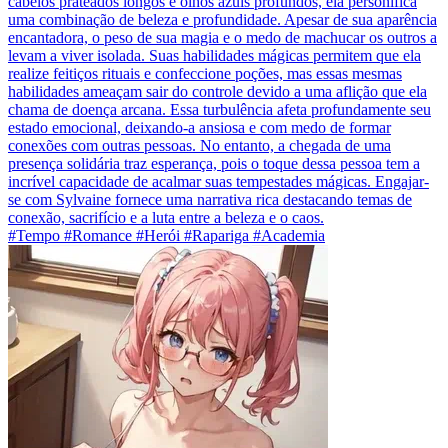
cabelos prateados longos e olhos azuis profundos, ela personifica
uma combinação de beleza e profundidade. Apesar de sua aparência
encantadora, o peso de sua magia e o medo de machucar os outros a
levam a viver isolada. Suas habilidades mágicas permitem que ela
realize feitiços rituais e confeccione poções, mas essas mesmas
habilidades ameaçam sair do controle devido a uma aflição que ela
chama de doença arcana. Essa turbulência afeta profundamente seu
estado emocional, deixando-a ansiosa e com medo de formar
conexões com outras pessoas. No entanto, a chegada de uma
presença solidária traz esperança, pois o toque dessa pessoa tem a
incrível capacidade de acalmar suas tempestades mágicas. Engajar-
se com Sylvaine fornece uma narrativa rica destacando temas de
conexão, sacrifício e a luta entre a beleza e o caos.
#Tempo #Romance #Herói #Rapariga #Academia