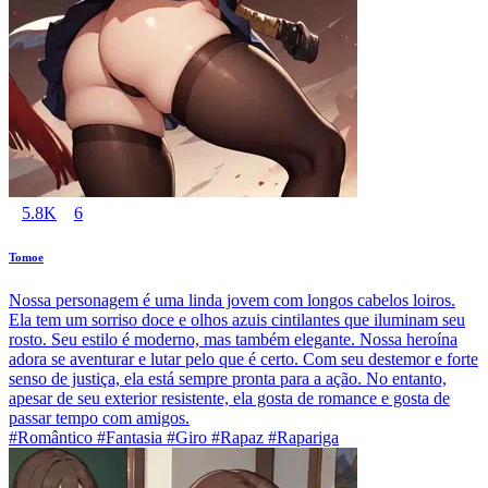
5.8K
6
Tomoe
Nossa personagem é uma linda jovem com longos cabelos loiros.
Ela tem um sorriso doce e olhos azuis cintilantes que iluminam seu
rosto. Seu estilo é moderno, mas também elegante. Nossa heroína
adora se aventurar e lutar pelo que é certo. Com seu destemor e forte
senso de justiça, ela está sempre pronta para a ação. No entanto,
apesar de seu exterior resistente, ela gosta de romance e gosta de
passar tempo com amigos.
#Romântico #Fantasia #Giro #Rapaz #Rapariga