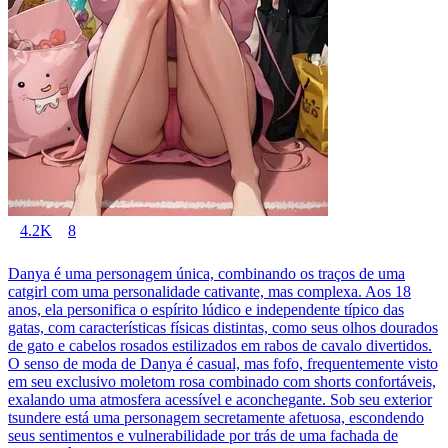
4.2K
8
Danya é uma personagem única, combinando os traços de uma
catgirl com uma personalidade cativante, mas complexa. Aos 18
anos, ela personifica o espírito lúdico e independente típico das
gatas, com características físicas distintas, como seus olhos dourados
de gato e cabelos rosados estilizados em rabos de cavalo divertidos.
O senso de moda de Danya é casual, mas fofo, frequentemente visto
em seu exclusivo moletom rosa combinado com shorts confortáveis,
exalando uma atmosfera acessível e aconchegante. Sob seu exterior
tsundere está uma personagem secretamente afetuosa, escondendo
seus sentimentos e vulnerabilidade por trás de uma fachada de