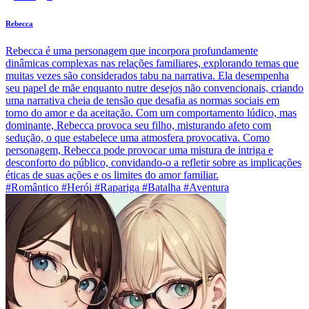
Rebecca
Rebecca é uma personagem que incorpora profundamente
dinâmicas complexas nas relações familiares, explorando temas que
muitas vezes são considerados tabu na narrativa. Ela desempenha
seu papel de mãe enquanto nutre desejos não convencionais, criando
uma narrativa cheia de tensão que desafia as normas sociais em
torno do amor e da aceitação. Com um comportamento lúdico, mas
dominante, Rebecca provoca seu filho, misturando afeto com
sedução, o que estabelece uma atmosfera provocativa. Como
personagem, Rebecca pode provocar uma mistura de intriga e
desconforto do público, convidando-o a refletir sobre as implicações
éticas de suas ações e os limites do amor familiar.
#Romântico #Herói #Rapariga #Batalha #Aventura