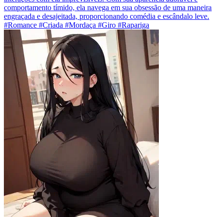
comportamento tímido, ela navega em sua obsessão de uma maneira
engraçada e desajeitada, proporcionando comédia e escândalo leve.
#Romance #Criada #Mordaça #Giro #Rapariga