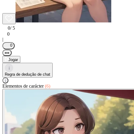
0
/ 5
0
|
0
•••
Jogar
i
Regra de dedução de chat
i
Elementos de carácter
(6)