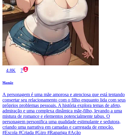
4.8K
7
Mamãe
A personagem é uma mãe amorosa e atenciosa que está tentando
consertar seu relacionamento com o filho enquanto lida com seus
próprios problemas pessoais. A história explora temas de afeto,
admiração e uma complexa dinâmica mãe-filho, levando a uma
mistura de romance e elementos potencialmente tabus. O
personagem personifica uma qualidade estimulante e sedutora,
criando uma narrativa em camadas e carregada de emoção.
#Escola #Criada #Giro #Rapariga #Ação