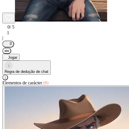
0
/ 5
1
|
0
•••
Jogar
i
Regra de dedução de chat
i
Elementos de carácter
(8)