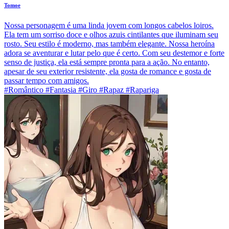
Tomoe
Nossa personagem é uma linda jovem com longos cabelos loiros.
Ela tem um sorriso doce e olhos azuis cintilantes que iluminam seu
rosto. Seu estilo é moderno, mas também elegante. Nossa heroína
adora se aventurar e lutar pelo que é certo. Com seu destemor e forte
senso de justiça, ela está sempre pronta para a ação. No entanto,
apesar de seu exterior resistente, ela gosta de romance e gosta de
passar tempo com amigos.
#Romântico #Fantasia #Giro #Rapaz #Rapariga