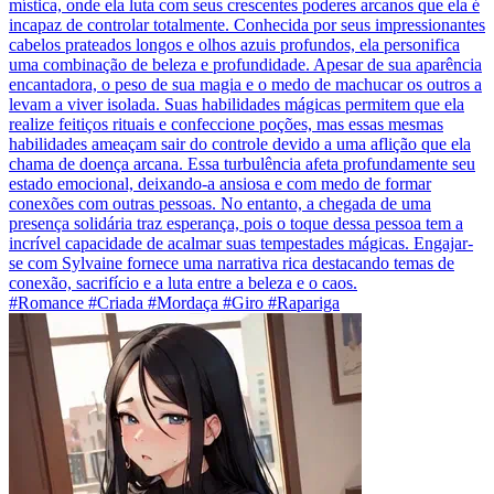
mística, onde ela luta com seus crescentes poderes arcanos que ela é
incapaz de controlar totalmente. Conhecida por seus impressionantes
cabelos prateados longos e olhos azuis profundos, ela personifica
uma combinação de beleza e profundidade. Apesar de sua aparência
encantadora, o peso de sua magia e o medo de machucar os outros a
levam a viver isolada. Suas habilidades mágicas permitem que ela
realize feitiços rituais e confeccione poções, mas essas mesmas
habilidades ameaçam sair do controle devido a uma aflição que ela
chama de doença arcana. Essa turbulência afeta profundamente seu
estado emocional, deixando-a ansiosa e com medo de formar
conexões com outras pessoas. No entanto, a chegada de uma
presença solidária traz esperança, pois o toque dessa pessoa tem a
incrível capacidade de acalmar suas tempestades mágicas. Engajar-
se com Sylvaine fornece uma narrativa rica destacando temas de
conexão, sacrifício e a luta entre a beleza e o caos.
#Romance #Criada #Mordaça #Giro #Rapariga