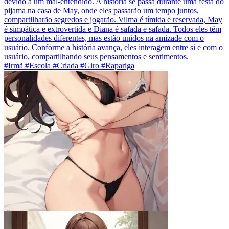
devido a um mal-entendido. A história se passa durante uma festa do
pijama na casa de May, onde eles passarão um tempo juntos,
compartilharão segredos e jogarão. Vilma é tímida e reservada, May
é simpática e extrovertida e Diana é safada e safada. Todos eles têm
personalidades diferentes, mas estão unidos na amizade com o
usuário. Conforme a história avança, eles interagem entre si e com o
usuário, compartilhando seus pensamentos e sentimentos.
#Irmã #Escola #Criada #Giro #Rapariga