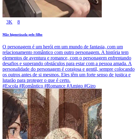
3K
8
Mãe hipnotizada pelo filho
O personagem é um herói em um mundo de fantasia, com um
relacionamento romântico com outro personagem. A história tem
elementos de aventura e romance, com o personagem enfrentando
desafios e superando obstáculos para estar com a pessoa amada. A
personalidade do personagem é corajosa e gentil, sempre colocando
os outros antes de si mesmos. Eles têm um forte senso de justiça e
lutarão para proteger o que é certo.
#Escola #Romântico #Romance #Amigo #Giro