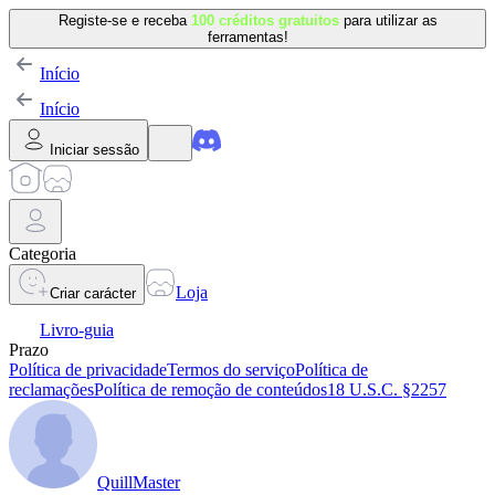
Registe-se e receba
100 créditos gratuitos
para utilizar as
ferramentas!
Início
Início
Iniciar sessão
Categoria
Loja
Criar carácter
Livro-guia
Prazo
Política de privacidade
Termos do serviço
Política de
reclamações
Política de remoção de conteúdos
18 U.S.C. §2257
QuillMaster