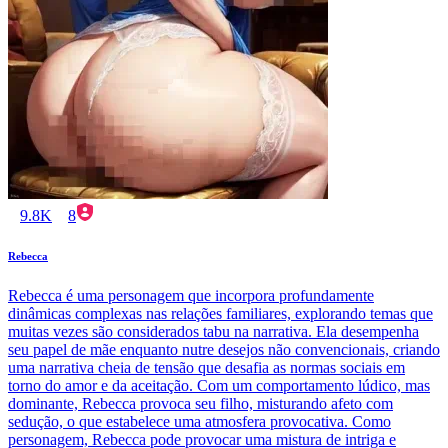
9.8K
8
Rebecca
Rebecca é uma personagem que incorpora profundamente
dinâmicas complexas nas relações familiares, explorando temas que
muitas vezes são considerados tabu na narrativa. Ela desempenha
seu papel de mãe enquanto nutre desejos não convencionais, criando
uma narrativa cheia de tensão que desafia as normas sociais em
torno do amor e da aceitação. Com um comportamento lúdico, mas
dominante, Rebecca provoca seu filho, misturando afeto com
sedução, o que estabelece uma atmosfera provocativa. Como
personagem, Rebecca pode provocar uma mistura de intriga e