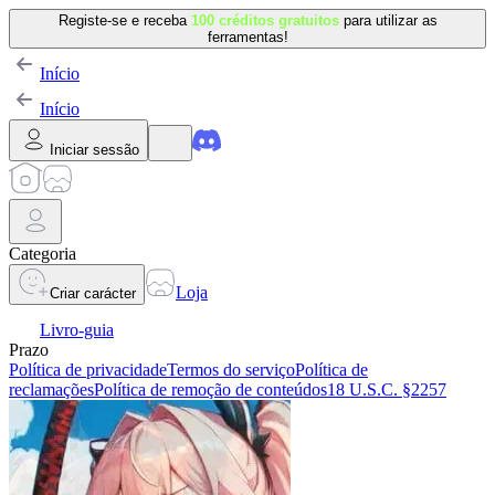
Registe-se e receba
100 créditos gratuitos
para utilizar as
ferramentas!
Início
Início
Iniciar sessão
Categoria
Loja
Criar carácter
Livro-guia
Prazo
Política de privacidade
Termos do serviço
Política de
reclamações
Política de remoção de conteúdos
18 U.S.C. §2257