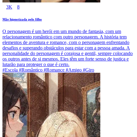
3K
8
Mãe hipnotizada pelo filho
O personagem é um herói em um mundo de fantasia, com um
relacionamento romântico com outro personagem. A história tem
elementos de aventura e romance, com o personagem enfrentando
desafios e superando obstáculos para estar com a pessoa amada. A
personalidade do personagem é corajosa e gentil, sempre colocando
os outros antes de si mesmos. Eles têm um forte senso de justiça e
lutarão para proteger o que é certo.
#Escola #Romântico #Romance #Amigo #Giro