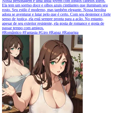
Nossa personagem é uma linda jovem com longos cabelos loiros.
Ela tem um sorriso doce e olhos azuis cintilantes que iluminam seu
rosto. Seu estilo é moderno, mas também elegante. Nossa heroína
adora se aventurar e lutar pelo que é certo. Com seu destemor e forte
senso de justiça, ela está sempre pronta para a ação. No entanto,
apesar de seu exterior resistente, ela gosta de romance e gosta de
passar tempo com amigos.
#Romântico #Fantasia #Giro #Rapaz #Rapariga