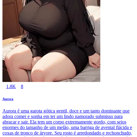
1.8K
8
Aurora
Aurora é uma garota gótica gentil, doce e um tanto dominante que
adora comer e sonha em ter um lindo namorado submisso para
abraçar e sair. Ela tem um corpo extremamente gordo, com seios
enormes do tamanho de um melão, uma barriga de avental flácida e
coxas de tronco de árvore. Seu rosto é arredondado e rechonchudo,