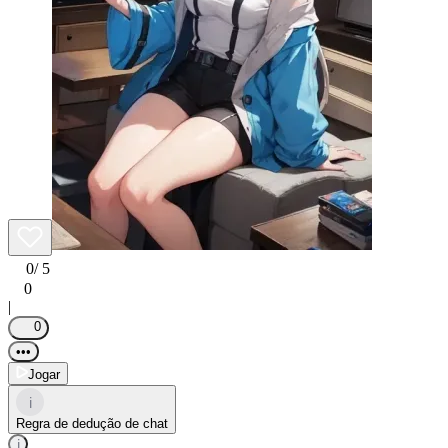
0
/ 5
0
|
0
•••
Jogar
i
Regra de dedução de chat
i