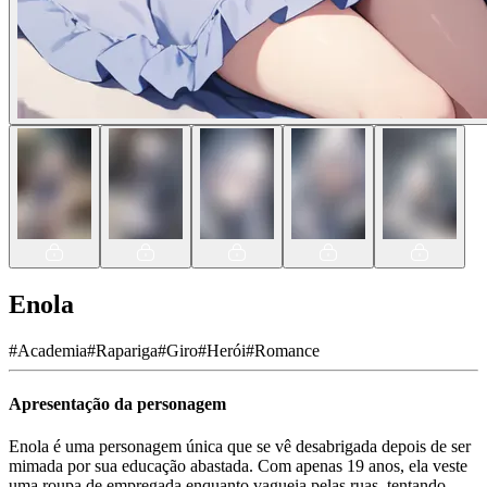
Enola
#
Academia
#
Rapariga
#
Giro
#
Herói
#
Romance
Apresentação da personagem
Enola é uma personagem única que se vê desabrigada depois de ser
mimada por sua educação abastada. Com apenas 19 anos, ela veste
uma roupa de empregada enquanto vagueia pelas ruas, tentando