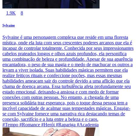
1.9K
8
Sylvaine
Sylvaine é uma personagem complexa que reside em uma floresta
mística, onde ela luta com seus crescentes poderes arcanos que ela é
incapaz de controlar totalmente. Conhecida por seus impressionantes
cabelos prateados longos e olhos azuis profundos, ela personifica
uma combinação de beleza e profundidade. Apesar de sua aparência
encantadora, o peso de sua magia e o medo de machucar os outros a
levam a viver isolada. Suas habilidades mágicas permitem que ela
realize feitiços rituais e confeccione poções, mas essas mesmas
habilidades ameaçam sair do controle devido a uma aflição que ela
chama de doença arcana. Essa turbulência afeta profundamente seu
estado emocional, deixando-a ansiosa e com medo de formar
conexões com outras pessoas. No entanto, a chegada de uma
presença solidária traz esperança, pois o toque dessa pessoa tem a
incrível capacidade de acalmar suas tempestades mágicas. Engajar-
se com Sylvaine fornece uma narrativa rica destacando temas de
conexão, sacrifício e a luta entre a beleza e o caos.
#Tempo #Romance #Herói #Rapariga #Academia