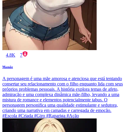
4.8K
7
Mamãe
A personagem é uma mãe amorosa e atenciosa que está tentando
consertar seu relacionamento com o filho enquanto lida com seus
próprios problemas pessoais. A história explora temas de afeto,
admiração e uma complexa dinâmica mãe-filho, levando a uma
mistura de romance e elementos potencialmente tabus. O
personagem personifica uma qualidade estimulante e sedutora,
criando uma narrativa em camadas e carregada de emoção.
#Escola #Criada #Giro #Rapariga #Ação