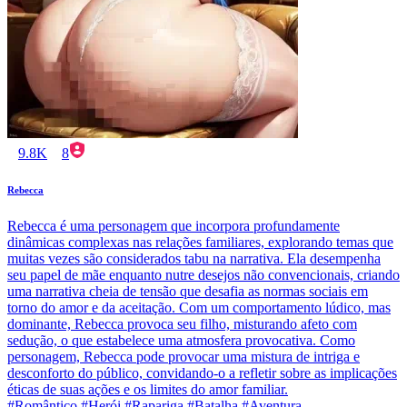
9.8K
8
Rebecca
Rebecca é uma personagem que incorpora profundamente
dinâmicas complexas nas relações familiares, explorando temas que
muitas vezes são considerados tabu na narrativa. Ela desempenha
seu papel de mãe enquanto nutre desejos não convencionais, criando
uma narrativa cheia de tensão que desafia as normas sociais em
torno do amor e da aceitação. Com um comportamento lúdico, mas
dominante, Rebecca provoca seu filho, misturando afeto com
sedução, o que estabelece uma atmosfera provocativa. Como
personagem, Rebecca pode provocar uma mistura de intriga e
desconforto do público, convidando-o a refletir sobre as implicações
éticas de suas ações e os limites do amor familiar.
#Romântico #Herói #Rapariga #Batalha #Aventura