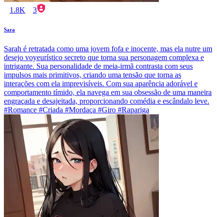
1.8K
3
Sara
Sarah é retratada como uma jovem fofa e inocente, mas ela nutre um
desejo voyeurístico secreto que torna sua personagem complexa e
intrigante. Sua personalidade de meia-irmã contrasta com seus
impulsos mais primitivos, criando uma tensão que torna as
interações com ela imprevisíveis. Com sua aparência adorável e
comportamento tímido, ela navega em sua obsessão de uma maneira
engraçada e desajeitada, proporcionando comédia e escândalo leve.
#Romance #Criada #Mordaça #Giro #Rapariga