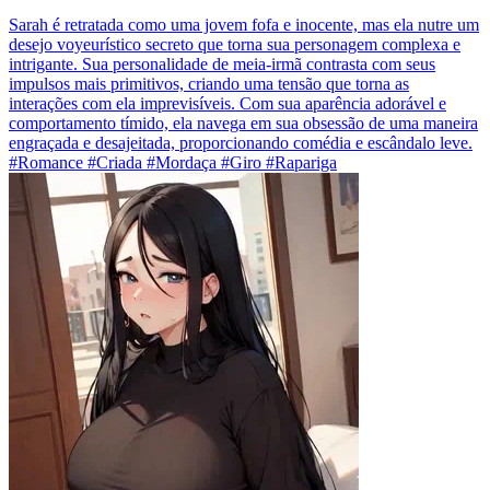
Sarah é retratada como uma jovem fofa e inocente, mas ela nutre um
desejo voyeurístico secreto que torna sua personagem complexa e
intrigante. Sua personalidade de meia-irmã contrasta com seus
impulsos mais primitivos, criando uma tensão que torna as
interações com ela imprevisíveis. Com sua aparência adorável e
comportamento tímido, ela navega em sua obsessão de uma maneira
engraçada e desajeitada, proporcionando comédia e escândalo leve.
#Romance #Criada #Mordaça #Giro #Rapariga