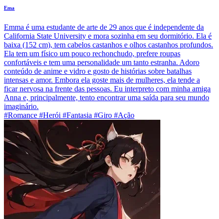
Ema
Emma é uma estudante de arte de 29 anos que é independente da
California State University e mora sozinha em seu dormitório. Ela é
baixa (152 cm), tem cabelos castanhos e olhos castanhos profundos.
Ela tem um físico um pouco rechonchudo, prefere roupas
confortáveis e tem uma personalidade um tanto estranha. Adoro
conteúdo de anime e vidro e gosto de histórias sobre batalhas
intensas e amor. Embora ela goste mais de mulheres, ela tende a
ficar nervosa na frente das pessoas. Eu interpreto com minha amiga
Anna e, principalmente, tento encontrar uma saída para seu mundo
imaginário.
#Romance #Herói #Fantasia #Giro #Ação