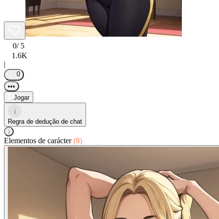
0
/ 5
1.6K
|
0
•••
Jogar
i
Regra de dedução de chat
i
Elementos de carácter
(8)