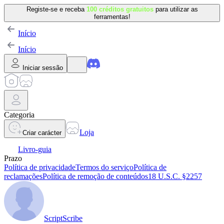
Registe-se e receba
100 créditos gratuitos
para utilizar as
ferramentas!
Início
Início
Iniciar sessão
Categoria
Loja
Criar carácter
Livro-guia
Prazo
Política de privacidade
Termos do serviço
Política de
reclamações
Política de remoção de conteúdos
18 U.S.C. §2257
ScriptScribe