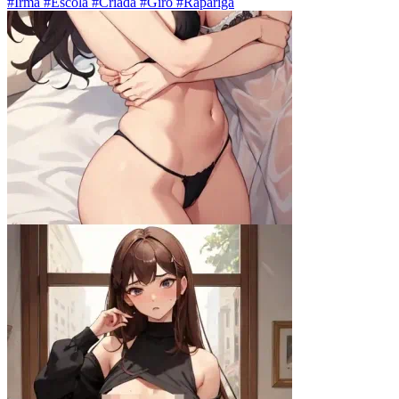
#Irmã #Escola #Criada #Giro #Rapariga