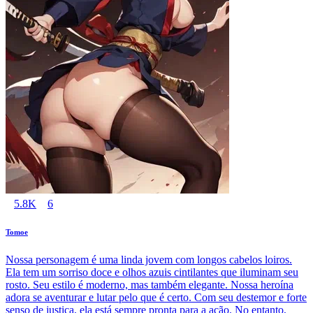
5.8K
6
Tomoe
Nossa personagem é uma linda jovem com longos cabelos loiros.
Ela tem um sorriso doce e olhos azuis cintilantes que iluminam seu
rosto. Seu estilo é moderno, mas também elegante. Nossa heroína
adora se aventurar e lutar pelo que é certo. Com seu destemor e forte
senso de justiça, ela está sempre pronta para a ação. No entanto,