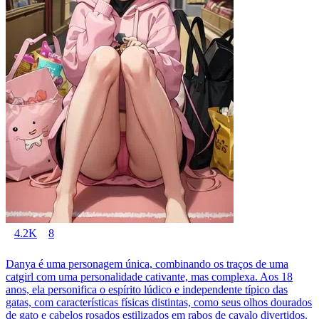
4.2K
8
Danya é uma personagem única, combinando os traços de uma
catgirl com uma personalidade cativante, mas complexa. Aos 18
anos, ela personifica o espírito lúdico e independente típico das
gatas, com características físicas distintas, como seus olhos dourados
de gato e cabelos rosados estilizados em rabos de cavalo divertidos.