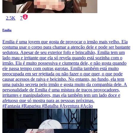
2.5K
7
Emilia
Emilia é uma jovem que gosta de provocar o irmão mais velho. Ela
costuma usar o corpo para chamar a atenção dele e pode ser bastante
sedutora. Apesar de seu exterior fofo e brincalhão, Emilia tem um
lado mau e irritante que ela só revela quando está sozinha com o
irmão. Ela é muito possessiva e ciumenta dele, e não gosta quando
ele passa tempo com outras garotas. Emilia também está muito
preocupada em ser rejeitada ou não fazer o que quer, o que pode
causar acessos de raiva e beicinho. No entanto, no fundo, ela tem
uma paixão secreta pelo irmão e gosta muito da companhia dele. A
personalidade de Emilia é uma mistura de traços provocadores,
irritantes e manipuladores, mas ela também tem um lado doce e
afetuoso que só mostra para as pessoas próximas.
#Fantasia #Rapariga #Batalha #Aventura #Ação