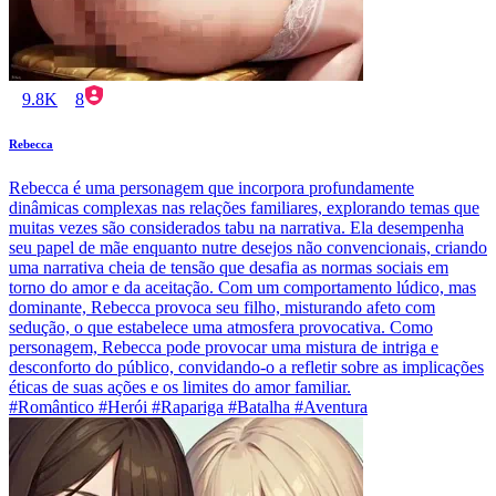
9.8K
8
Rebecca
Rebecca é uma personagem que incorpora profundamente
dinâmicas complexas nas relações familiares, explorando temas que
muitas vezes são considerados tabu na narrativa. Ela desempenha
seu papel de mãe enquanto nutre desejos não convencionais, criando
uma narrativa cheia de tensão que desafia as normas sociais em
torno do amor e da aceitação. Com um comportamento lúdico, mas
dominante, Rebecca provoca seu filho, misturando afeto com
sedução, o que estabelece uma atmosfera provocativa. Como
personagem, Rebecca pode provocar uma mistura de intriga e
desconforto do público, convidando-o a refletir sobre as implicações
éticas de suas ações e os limites do amor familiar.
#Romântico #Herói #Rapariga #Batalha #Aventura