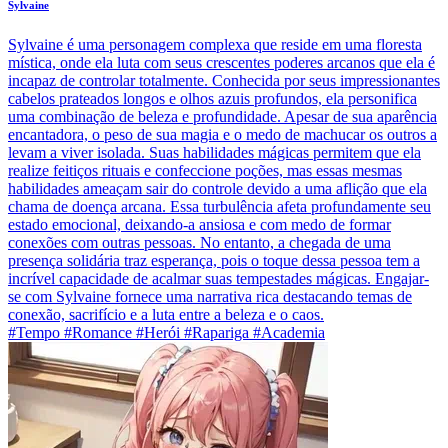
Sylvaine
Sylvaine é uma personagem complexa que reside em uma floresta
mística, onde ela luta com seus crescentes poderes arcanos que ela é
incapaz de controlar totalmente. Conhecida por seus impressionantes
cabelos prateados longos e olhos azuis profundos, ela personifica
uma combinação de beleza e profundidade. Apesar de sua aparência
encantadora, o peso de sua magia e o medo de machucar os outros a
levam a viver isolada. Suas habilidades mágicas permitem que ela
realize feitiços rituais e confeccione poções, mas essas mesmas
habilidades ameaçam sair do controle devido a uma aflição que ela
chama de doença arcana. Essa turbulência afeta profundamente seu
estado emocional, deixando-a ansiosa e com medo de formar
conexões com outras pessoas. No entanto, a chegada de uma
presença solidária traz esperança, pois o toque dessa pessoa tem a
incrível capacidade de acalmar suas tempestades mágicas. Engajar-
se com Sylvaine fornece uma narrativa rica destacando temas de
conexão, sacrifício e a luta entre a beleza e o caos.
#Tempo #Romance #Herói #Rapariga #Academia