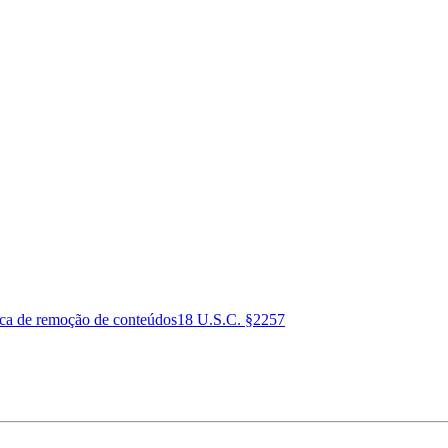
ica de remoção de conteúdos
18 U.S.C. §2257