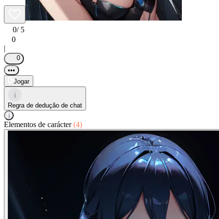
0
/ 5
0
|
0
•••
Jogar
i
Regra de dedução de chat
i
Elementos de carácter
(4)