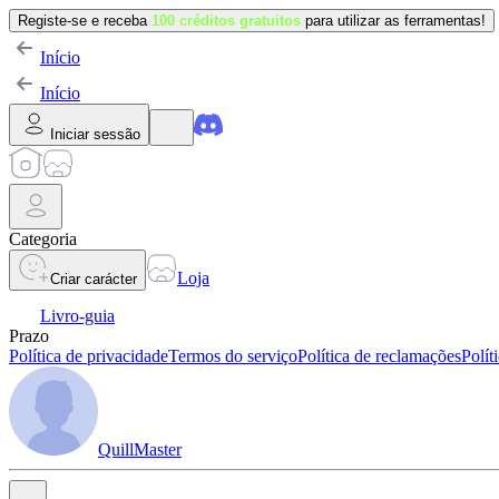
Registe-se e receba
100 créditos gratuitos
para utilizar as ferramentas!
Início
Início
Iniciar sessão
Categoria
Loja
Criar carácter
Livro-guia
Prazo
Política de privacidade
Termos do serviço
Política de reclamações
Polít
QuillMaster