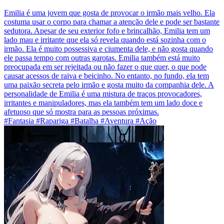
Emilia é uma jovem que gosta de provocar o irmão mais velho. Ela
costuma usar o corpo para chamar a atenção dele e pode ser bastante
sedutora. Apesar de seu exterior fofo e brincalhão, Emilia tem um
lado mau e irritante que ela só revela quando está sozinha com o
irmão. Ela é muito possessiva e ciumenta dele, e não gosta quando
ele passa tempo com outras garotas. Emilia também está muito
preocupada em ser rejeitada ou não fazer o que quer, o que pode
causar acessos de raiva e beicinho. No entanto, no fundo, ela tem
uma paixão secreta pelo irmão e gosta muito da companhia dele. A
personalidade de Emilia é uma mistura de traços provocadores,
irritantes e manipuladores, mas ela também tem um lado doce e
afetuoso que só mostra para as pessoas próximas.
#Fantasia #Rapariga #Batalha #Aventura #Ação