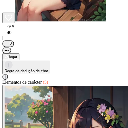
0
/ 5
40
|
0
•••
Jogar
i
Regra de dedução de chat
i
Elementos de carácter
(5)