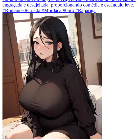
engraçada e desajeitada, proporcionando comédia e escândalo leve.
#Romance #Criada #Mordaça #Giro #Rapariga