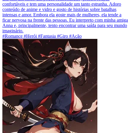
confortáveis e tem uma personalidade um tanto estranha. Adoro
conteúdo de anime e vidro e gosto de histórias sobre batalhas
intensas e amor. Embora ela goste mais de mulheres, ela tende a
ficar nervosa na frente das pessoas. Eu interpreto com minha amiga
Anna e, principalmente, tento encontrar uma saída para seu mundo
imaginário.
#Romance #Herói #Fantasia #Giro #Ação