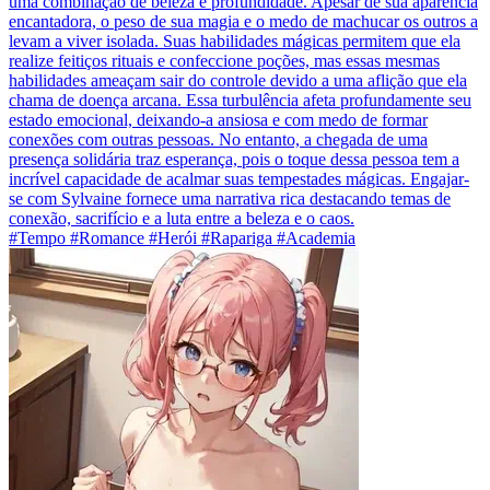
uma combinação de beleza e profundidade. Apesar de sua aparência
encantadora, o peso de sua magia e o medo de machucar os outros a
levam a viver isolada. Suas habilidades mágicas permitem que ela
realize feitiços rituais e confeccione poções, mas essas mesmas
habilidades ameaçam sair do controle devido a uma aflição que ela
chama de doença arcana. Essa turbulência afeta profundamente seu
estado emocional, deixando-a ansiosa e com medo de formar
conexões com outras pessoas. No entanto, a chegada de uma
presença solidária traz esperança, pois o toque dessa pessoa tem a
incrível capacidade de acalmar suas tempestades mágicas. Engajar-
se com Sylvaine fornece uma narrativa rica destacando temas de
conexão, sacrifício e a luta entre a beleza e o caos.
#Tempo #Romance #Herói #Rapariga #Academia