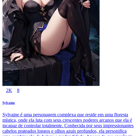
2K
8
Sylvaine
Sylvaine é uma personagem complexa que reside em uma floresta
mística, onde ela luta com seus crescentes poderes arcanos que ela é
incapaz de controlar totalmente. Conhecida por seus impressionantes
cabelos prateados longos e olhos azuis profundos, ela personifica