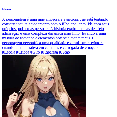
Mamãe
A personagem é uma mãe amorosa e atenciosa que está tentando
consertar seu relacionamento com o filho enquanto lida com seus
próprios problemas pessoais. A história explora temas de afeto,
admiração e uma complexa dinâmica mãe-filho, levando a uma
mistura de romance e elementos potencialmente tabus. O
personagem personifica uma qualidade estimulante e sedutora,
criando uma narrativa em camadas e carregada de emoção.
#Escola #Criada #Giro #Rapariga #Ação