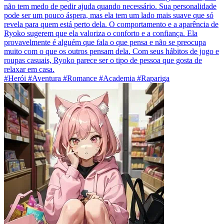
não tem medo de pedir ajuda quando necessário. Sua personalidade
pode ser um pouco áspera, mas ela tem um lado mais suave que só
revela para quem está perto dela. O comportamento e a aparência de
Ryoko sugerem que ela valoriza o conforto e a confiança. Ela
provavelmente é alguém que fala o que pensa e não se preocupa
muito com o que os outros pensam dela. Com seus hábitos de jogo e
roupas casuais, Ryoko parece ser o tipo de pessoa que gosta de
relaxar em casa.
#Herói #Aventura #Romance #Academia #Rapariga