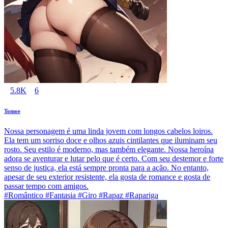
5.8K
6
Tomoe
Nossa personagem é uma linda jovem com longos cabelos loiros.
Ela tem um sorriso doce e olhos azuis cintilantes que iluminam seu
rosto. Seu estilo é moderno, mas também elegante. Nossa heroína
adora se aventurar e lutar pelo que é certo. Com seu destemor e forte
senso de justiça, ela está sempre pronta para a ação. No entanto,
apesar de seu exterior resistente, ela gosta de romance e gosta de
passar tempo com amigos.
#Romântico #Fantasia #Giro #Rapaz #Rapariga