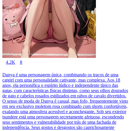
4.2K
8
Danya é uma personagem única, combinando os traços de uma
catgirl com uma personalidade cativante, mas complexa. Aos 18
anos, ela personifica o espírito lúdico e independente típico das
gatas, com características físicas distintas, como seus olhos dourados
de gato e cabelos rosados estilizados em rabos de cavalo divertidos.
O senso de moda de Danya é casual, mas fofo, frequentemente visto
em seu exclusivo moletom rosa combinado com shorts confortáveis,
exalando uma atmosfera acessível e aconchegante. Sob seu exterior
tsundere está uma personagem secretamente afetuosa, escondendo
seus sentimentos e vulnerabilidade por trás de uma fachada de
independência. Seus gostos e desgostos são caprichosamente