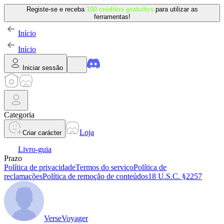
Registe-se e receba
100 créditos gratuitos
para utilizar as
ferramentas!
Início
Início
Iniciar sessão
Categoria
Loja
Criar carácter
Livro-guia
Prazo
Política de privacidade
Termos do serviço
Política de
reclamações
Política de remoção de conteúdos
18 U.S.C. §2257
VerseVoyager