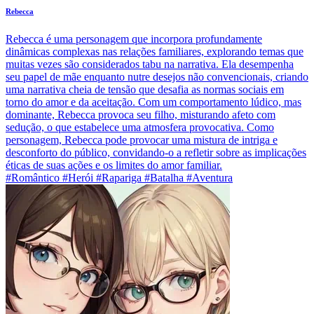
Rebecca
Rebecca é uma personagem que incorpora profundamente
dinâmicas complexas nas relações familiares, explorando temas que
muitas vezes são considerados tabu na narrativa. Ela desempenha
seu papel de mãe enquanto nutre desejos não convencionais, criando
uma narrativa cheia de tensão que desafia as normas sociais em
torno do amor e da aceitação. Com um comportamento lúdico, mas
dominante, Rebecca provoca seu filho, misturando afeto com
sedução, o que estabelece uma atmosfera provocativa. Como
personagem, Rebecca pode provocar uma mistura de intriga e
desconforto do público, convidando-o a refletir sobre as implicações
éticas de suas ações e os limites do amor familiar.
#Romântico #Herói #Rapariga #Batalha #Aventura