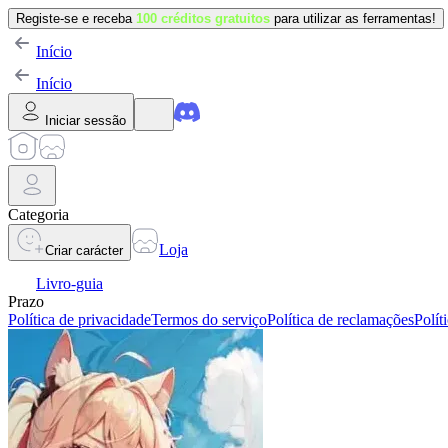
Registe-se e receba
100 créditos gratuitos
para utilizar as ferramentas!
Início
Início
Iniciar sessão
Categoria
Loja
Criar carácter
Livro-guia
Prazo
Política de privacidade
Termos do serviço
Política de reclamações
Polít