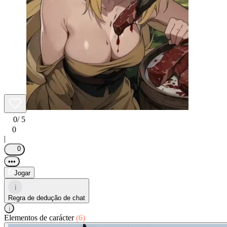
0
/ 5
0
|
0
•••
Jogar
i
Regra de dedução de chat
i
Elementos de carácter
(6)