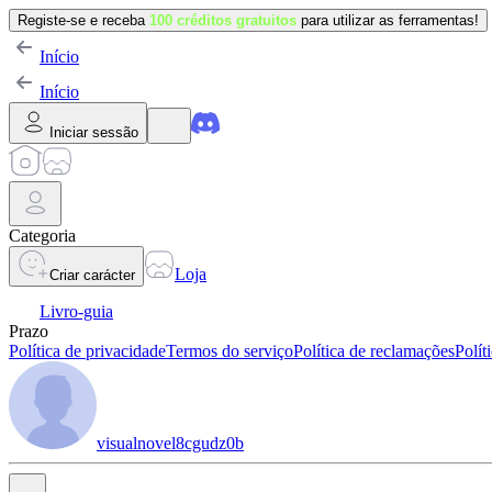
Registe-se e receba
100 créditos gratuitos
para utilizar as ferramentas!
Início
Início
Iniciar sessão
Categoria
Loja
Criar carácter
Livro-guia
Prazo
Política de privacidade
Termos do serviço
Política de reclamações
Polít
visualnovel8cgudz0b