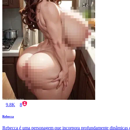
9.8K
8
Rebecca
Rebecca é uma personagem que incorpora profundamente dinâmicas com