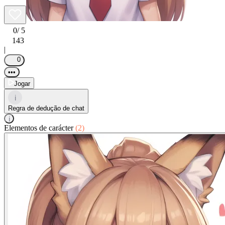
0
/ 5
143
|
0
•••
Jogar
i
Regra de dedução de chat
i
Elementos de carácter
(2)