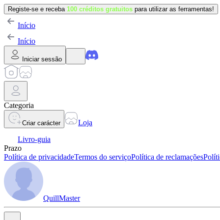
Registe-se e receba
100 créditos gratuitos
para utilizar as ferramentas!
Início
Início
Iniciar sessão
Categoria
Loja
Criar carácter
Livro-guia
Prazo
Política de privacidade
Termos do serviço
Política de reclamações
Polít
QuillMaster