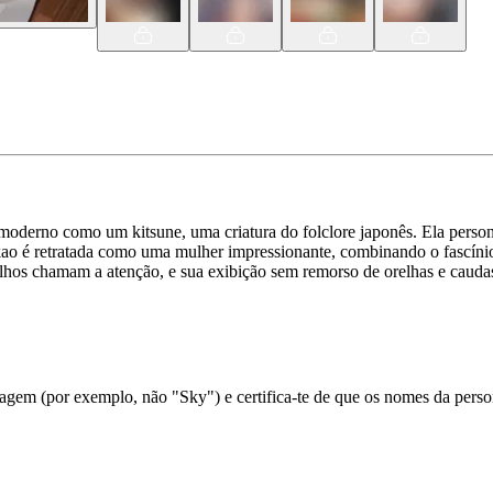
rno como um kitsune, uma criatura do folclore japonês. Ela personifi
kao é retratada como uma mulher impressionante, combinando o fascínio
melhos chamam a atenção, e sua exibição sem remorso de orelhas e caudas
em (por exemplo, não "Sky") e certifica-te de que os nomes da person