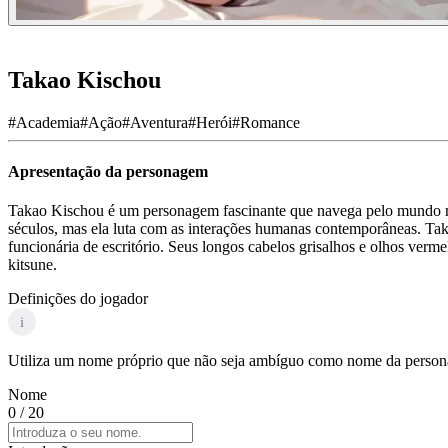
Takao Kischou
#
Academia
#
Ação
#
Aventura
#
Herói
#
Romance
Apresentação da personagem
Takao Kischou é um personagem fascinante que navega pelo mundo mode
séculos, mas ela luta com as interações humanas contemporâneas. Ta
funcionária de escritório. Seus longos cabelos grisalhos e olhos ver
kitsune.
Definições do jogador
i
Utiliza um nome próprio que não seja ambíguo como nome da personag
Nome
0
/ 20