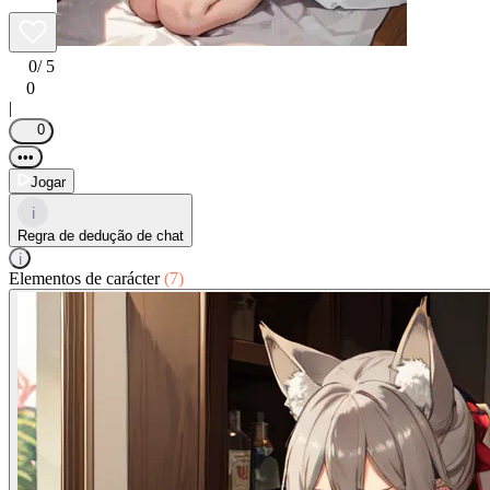
0
/ 5
0
|
0
•••
Jogar
i
Regra de dedução de chat
i
Elementos de carácter
(7)