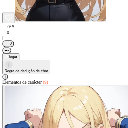
0
/ 5
0
|
0
•••
Jogar
i
Regra de dedução de chat
i
Elementos de carácter
(9)