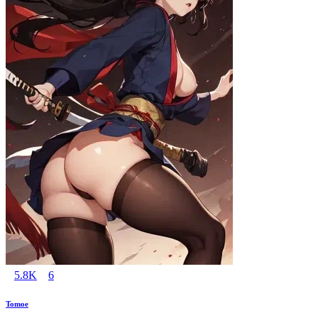
5.8K
6
Tomoe