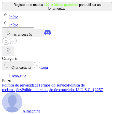
Registe-se e receba
100 créditos gratuitos
para utilizar as
ferramentas!
Início
Início
Iniciar sessão
Categoria
Loja
Criar carácter
Livro-guia
Prazo
Política de privacidade
Termos do serviço
Política de
reclamações
Política de remoção de conteúdos
18 U.S.C. §2257
AImachine