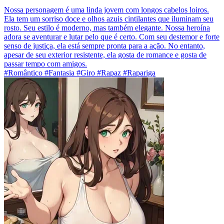
Nossa personagem é uma linda jovem com longos cabelos loiros.
Ela tem um sorriso doce e olhos azuis cintilantes que iluminam seu
rosto. Seu estilo é moderno, mas também elegante. Nossa heroína
adora se aventurar e lutar pelo que é certo. Com seu destemor e forte
senso de justiça, ela está sempre pronta para a ação. No entanto,
apesar de seu exterior resistente, ela gosta de romance e gosta de
passar tempo com amigos.
#Romântico #Fantasia #Giro #Rapaz #Rapariga