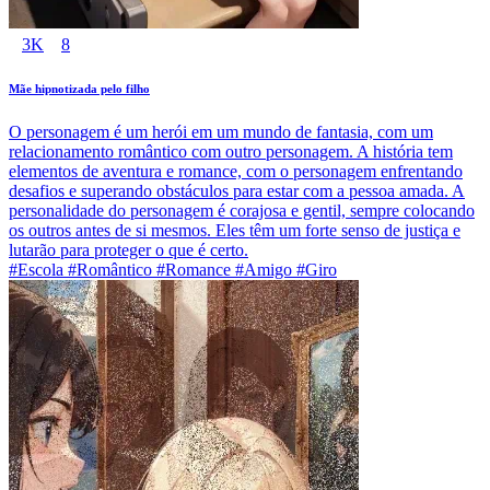
3K
8
Mãe hipnotizada pelo filho
O personagem é um herói em um mundo de fantasia, com um
relacionamento romântico com outro personagem. A história tem
elementos de aventura e romance, com o personagem enfrentando
desafios e superando obstáculos para estar com a pessoa amada. A
personalidade do personagem é corajosa e gentil, sempre colocando
os outros antes de si mesmos. Eles têm um forte senso de justiça e
lutarão para proteger o que é certo.
#Escola #Romântico #Romance #Amigo #Giro