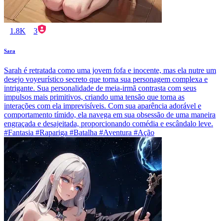
1.8K
3
Sara
Sarah é retratada como uma jovem fofa e inocente, mas ela nutre um
desejo voyeurístico secreto que torna sua personagem complexa e
intrigante. Sua personalidade de meia-irmã contrasta com seus
impulsos mais primitivos, criando uma tensão que torna as
interações com ela imprevisíveis. Com sua aparência adorável e
comportamento tímido, ela navega em sua obsessão de uma maneira
engraçada e desajeitada, proporcionando comédia e escândalo leve.
#Fantasia #Rapariga #Batalha #Aventura #Ação