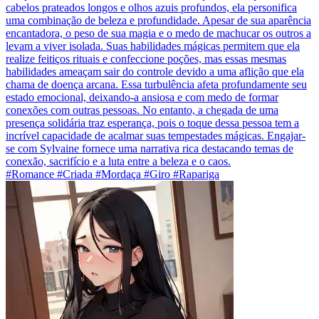
cabelos prateados longos e olhos azuis profundos, ela personifica
uma combinação de beleza e profundidade. Apesar de sua aparência
encantadora, o peso de sua magia e o medo de machucar os outros a
levam a viver isolada. Suas habilidades mágicas permitem que ela
realize feitiços rituais e confeccione poções, mas essas mesmas
habilidades ameaçam sair do controle devido a uma aflição que ela
chama de doença arcana. Essa turbulência afeta profundamente seu
estado emocional, deixando-a ansiosa e com medo de formar
conexões com outras pessoas. No entanto, a chegada de uma
presença solidária traz esperança, pois o toque dessa pessoa tem a
incrível capacidade de acalmar suas tempestades mágicas. Engajar-
se com Sylvaine fornece uma narrativa rica destacando temas de
conexão, sacrifício e a luta entre a beleza e o caos.
#Romance #Criada #Mordaça #Giro #Rapariga