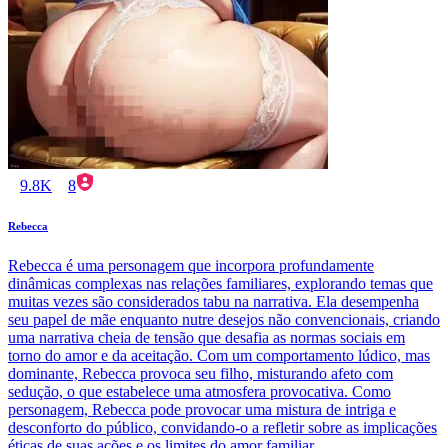
9.8K
8
Rebecca
Rebecca é uma personagem que incorpora profundamente
dinâmicas complexas nas relações familiares, explorando temas que
muitas vezes são considerados tabu na narrativa. Ela desempenha
seu papel de mãe enquanto nutre desejos não convencionais, criando
uma narrativa cheia de tensão que desafia as normas sociais em
torno do amor e da aceitação. Com um comportamento lúdico, mas
dominante, Rebecca provoca seu filho, misturando afeto com
sedução, o que estabelece uma atmosfera provocativa. Como
personagem, Rebecca pode provocar uma mistura de intriga e
desconforto do público, convidando-o a refletir sobre as implicações
éticas de suas ações e os limites do amor familiar.