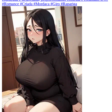
#Romance #Criada #Mordaça #Giro #Rapariga