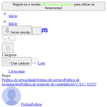
Registe-se e receba
100 créditos gratuitos
para utilizar as
ferramentas!
Início
Início
Iniciar sessão
Categoria
Loja
Criar carácter
Livro-guia
Prazo
Política de privacidade
Termos do serviço
Política de
reclamações
Política de remoção de conteúdos
18 U.S.C. §2257
FictionFellow