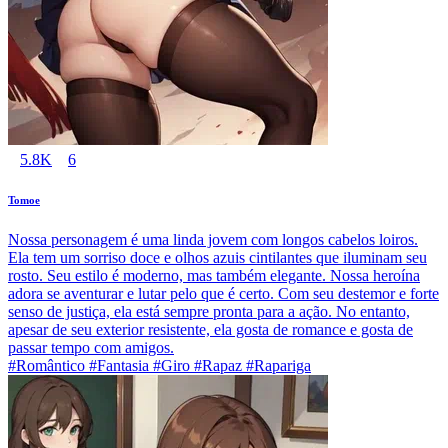
5.8K
6
Tomoe
Nossa personagem é uma linda jovem com longos cabelos loiros.
Ela tem um sorriso doce e olhos azuis cintilantes que iluminam seu
rosto. Seu estilo é moderno, mas também elegante. Nossa heroína
adora se aventurar e lutar pelo que é certo. Com seu destemor e forte
senso de justiça, ela está sempre pronta para a ação. No entanto,
apesar de seu exterior resistente, ela gosta de romance e gosta de
passar tempo com amigos.
#Romântico #Fantasia #Giro #Rapaz #Rapariga