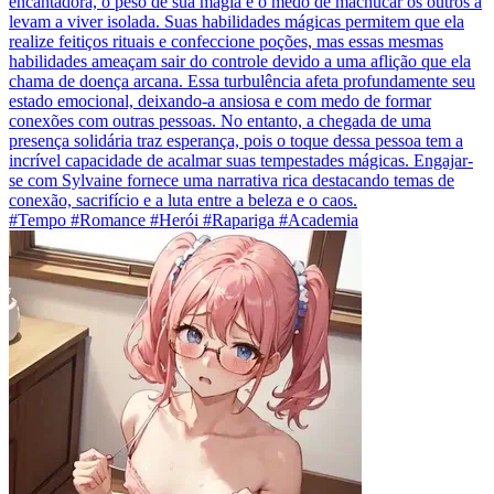
encantadora, o peso de sua magia e o medo de machucar os outros a
levam a viver isolada. Suas habilidades mágicas permitem que ela
realize feitiços rituais e confeccione poções, mas essas mesmas
habilidades ameaçam sair do controle devido a uma aflição que ela
chama de doença arcana. Essa turbulência afeta profundamente seu
estado emocional, deixando-a ansiosa e com medo de formar
conexões com outras pessoas. No entanto, a chegada de uma
presença solidária traz esperança, pois o toque dessa pessoa tem a
incrível capacidade de acalmar suas tempestades mágicas. Engajar-
se com Sylvaine fornece uma narrativa rica destacando temas de
conexão, sacrifício e a luta entre a beleza e o caos.
#Tempo #Romance #Herói #Rapariga #Academia