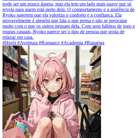
pode ser um pouco áspera, mas ela tem um lado mais suave que só
revela para quem está perto dela. O comportamento e a aparência de
Ryoko sugerem que ela valoriza o conforto e a confiança. Ela
provavelmente é alguém que fala o que pensa e não se preocupa
muito com o que os outros pensam dela. Com seus hábitos de jogo e
roupas casuais, Ryoko parece ser o tipo de pessoa que gosta de
relaxar em casa.
#Herói #Aventura #Romance #Academia #Rapariga