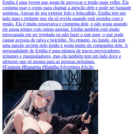
Emilia é uma jovem que gosta de provocar o irmão mais velho. Ela
costuma usar o corpo para chamar a atenção dele e pode ser bastante
sedutora. Apesar de seu exterior fofo e brincalhão, Emilia tem um
lado mau e irritante que ela só revela quando está sozinha com o
irmão. Ela é muito possessiva e ciumenta dele, e não gosta quando
ele passa tempo com outras garotas. Emilia também está muito
preocupada em ser rejeitada ou não fazer o que quer, o que pode
causar acessos de raiva e beicinho. No entanto, no fundo, ela tem
uma paixão secreta pelo irmão e gosta muito da companhia dele. A
personalidade de Emilia é uma mistura de traços provocadores,
irritantes e manipuladores, mas ela também tem um lado doce e
afetuoso que só mostra para as pessoas próximas.
#Fantasia #Rapariga #Batalha #Aventura #Ação