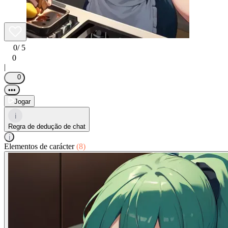
0
/ 5
0
|
0
•••
Jogar
i
Regra de dedução de chat
i
Elementos de carácter
(8)