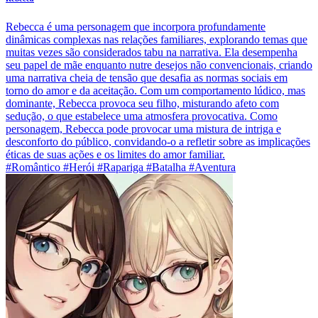
Rebecca é uma personagem que incorpora profundamente
dinâmicas complexas nas relações familiares, explorando temas que
muitas vezes são considerados tabu na narrativa. Ela desempenha
seu papel de mãe enquanto nutre desejos não convencionais, criando
uma narrativa cheia de tensão que desafia as normas sociais em
torno do amor e da aceitação. Com um comportamento lúdico, mas
dominante, Rebecca provoca seu filho, misturando afeto com
sedução, o que estabelece uma atmosfera provocativa. Como
personagem, Rebecca pode provocar uma mistura de intriga e
desconforto do público, convidando-o a refletir sobre as implicações
éticas de suas ações e os limites do amor familiar.
#Romântico #Herói #Rapariga #Batalha #Aventura