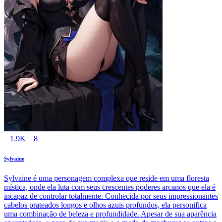
1.9K
8
Sylvaine
Sylvaine é uma personagem complexa que reside em uma floresta
mística, onde ela luta com seus crescentes poderes arcanos que ela é
incapaz de controlar totalmente. Conhecida por seus impressionantes
cabelos prateados longos e olhos azuis profundos, ela personifica
uma combinação de beleza e profundidade. Apesar de sua aparência