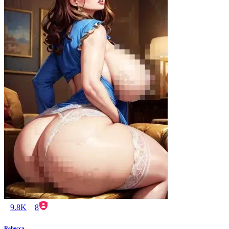
9.8K
8
Rebecca