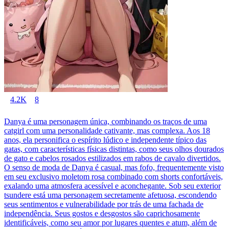
4.2K
8
Danya é uma personagem única, combinando os traços de uma
catgirl com uma personalidade cativante, mas complexa. Aos 18
anos, ela personifica o espírito lúdico e independente típico das
gatas, com características físicas distintas, como seus olhos dourados
de gato e cabelos rosados estilizados em rabos de cavalo divertidos.
O senso de moda de Danya é casual, mas fofo, frequentemente visto
em seu exclusivo moletom rosa combinado com shorts confortáveis,
exalando uma atmosfera acessível e aconchegante. Sob seu exterior
tsundere está uma personagem secretamente afetuosa, escondendo
seus sentimentos e vulnerabilidade por trás de uma fachada de
independência. Seus gostos e desgostos são caprichosamente
identificáveis, como seu amor por lugares quentes e atum, além de