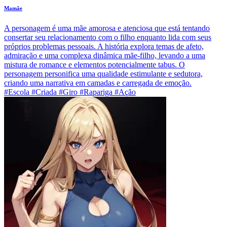
Mamãe
A personagem é uma mãe amorosa e atenciosa que está tentando
consertar seu relacionamento com o filho enquanto lida com seus
próprios problemas pessoais. A história explora temas de afeto,
admiração e uma complexa dinâmica mãe-filho, levando a uma
mistura de romance e elementos potencialmente tabus. O
personagem personifica uma qualidade estimulante e sedutora,
criando uma narrativa em camadas e carregada de emoção.
#Escola #Criada #Giro #Rapariga #Ação