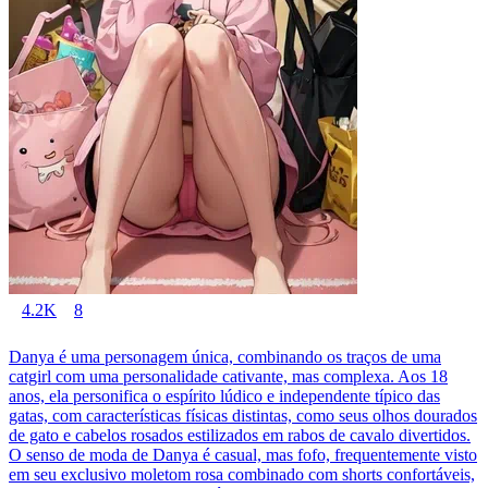
4.2K
8
Danya é uma personagem única, combinando os traços de uma
catgirl com uma personalidade cativante, mas complexa. Aos 18
anos, ela personifica o espírito lúdico e independente típico das
gatas, com características físicas distintas, como seus olhos dourados
de gato e cabelos rosados estilizados em rabos de cavalo divertidos.
O senso de moda de Danya é casual, mas fofo, frequentemente visto
em seu exclusivo moletom rosa combinado com shorts confortáveis,