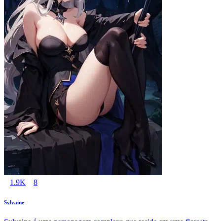
1.9K
8
Sylvaine