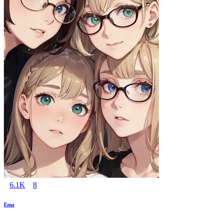
6.1K
8
Ema