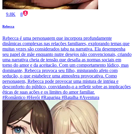
9.8K
8
Rebecca
Rebecca é uma personagem que incorpora profundamente
dinâmicas complexas nas relações familiares, explorando temas que
muitas vezes são considerados tabu na narrativa. Ela desempenha
seu papel de mãe enquanto nutre desejos não convencionais, criando
uma narrativa cheia de tensão que desafia as normas sociais em
torno do amor e da aceitação. Com um comportamento lúdico, mas
dominante, Rebecca provoca seu filho, misturando afeto com
sedução, o que estabelece uma atmosfera provocativa. Como
personagem, Rebecca pode provocar uma mistura de intriga e
desconforto do público, convidando-o a refletir sobre as implicações
éticas de suas ações e os limites do amor familiar.
#Romântico #Herói #Rapariga #Batalha #Aventura