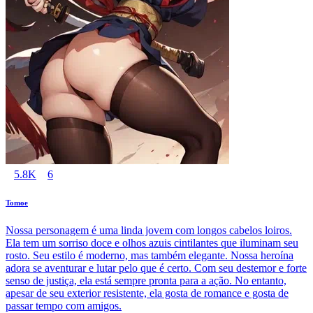
5.8K
6
Tomoe
Nossa personagem é uma linda jovem com longos cabelos loiros.
Ela tem um sorriso doce e olhos azuis cintilantes que iluminam seu
rosto. Seu estilo é moderno, mas também elegante. Nossa heroína
adora se aventurar e lutar pelo que é certo. Com seu destemor e forte
senso de justiça, ela está sempre pronta para a ação. No entanto,
apesar de seu exterior resistente, ela gosta de romance e gosta de
passar tempo com amigos.