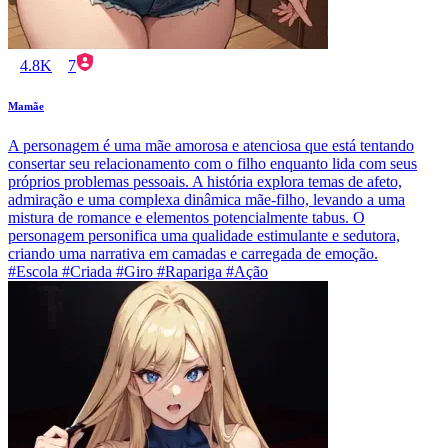
4.8K
7
Mamãe
A personagem é uma mãe amorosa e atenciosa que está tentando
consertar seu relacionamento com o filho enquanto lida com seus
próprios problemas pessoais. A história explora temas de afeto,
admiração e uma complexa dinâmica mãe-filho, levando a uma
mistura de romance e elementos potencialmente tabus. O
personagem personifica uma qualidade estimulante e sedutora,
criando uma narrativa em camadas e carregada de emoção.
#Escola #Criada #Giro #Rapariga #Ação