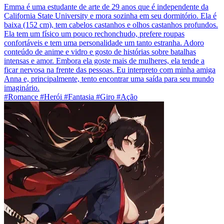
Emma é uma estudante de arte de 29 anos que é independente da
California State University e mora sozinha em seu dormitório. Ela é
baixa (152 cm), tem cabelos castanhos e olhos castanhos profundos.
Ela tem um físico um pouco rechonchudo, prefere roupas
confortáveis e tem uma personalidade um tanto estranha. Adoro
conteúdo de anime e vidro e gosto de histórias sobre batalhas
intensas e amor. Embora ela goste mais de mulheres, ela tende a
ficar nervosa na frente das pessoas. Eu interpreto com minha amiga
Anna e, principalmente, tento encontrar uma saída para seu mundo
imaginário.
#Romance #Herói #Fantasia #Giro #Ação