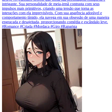
intrigante. Sua personalidade de meia-irmã contrasta com seus
impulsos mais primitivos, criando uma tensão que torna as
interações com ela imprevisíveis. Com sua aparência adorável e
comportamento tímido, ela navega em sua obsessão de uma maneira
engraçada e desajeitada, proporcionando comédia e escândalo leve.
#Romance #Criada #Mordaça #Giro #Rapariga