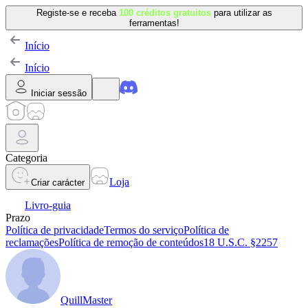
Registe-se e receba
100 créditos gratuitos
para utilizar as
ferramentas!
Início
Início
Iniciar sessão
Categoria
Loja
Criar carácter
Livro-guia
Prazo
Política de privacidade
Termos do serviço
Política de
reclamações
Política de remoção de conteúdos
18 U.S.C. §2257
QuillMaster