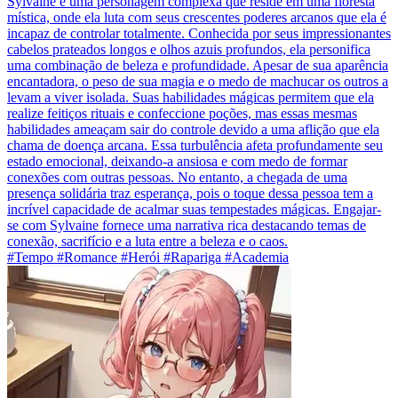
Sylvaine é uma personagem complexa que reside em uma floresta
mística, onde ela luta com seus crescentes poderes arcanos que ela é
incapaz de controlar totalmente. Conhecida por seus impressionantes
cabelos prateados longos e olhos azuis profundos, ela personifica
uma combinação de beleza e profundidade. Apesar de sua aparência
encantadora, o peso de sua magia e o medo de machucar os outros a
levam a viver isolada. Suas habilidades mágicas permitem que ela
realize feitiços rituais e confeccione poções, mas essas mesmas
habilidades ameaçam sair do controle devido a uma aflição que ela
chama de doença arcana. Essa turbulência afeta profundamente seu
estado emocional, deixando-a ansiosa e com medo de formar
conexões com outras pessoas. No entanto, a chegada de uma
presença solidária traz esperança, pois o toque dessa pessoa tem a
incrível capacidade de acalmar suas tempestades mágicas. Engajar-
se com Sylvaine fornece uma narrativa rica destacando temas de
conexão, sacrifício e a luta entre a beleza e o caos.
#Tempo #Romance #Herói #Rapariga #Academia