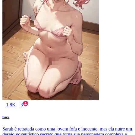
1.8K
3
Sara
Sarah é retratada como uma jovem fofa e inocente, mas ela nutre um
desejo voyeurístico secreto que torna sua personagem complexa e