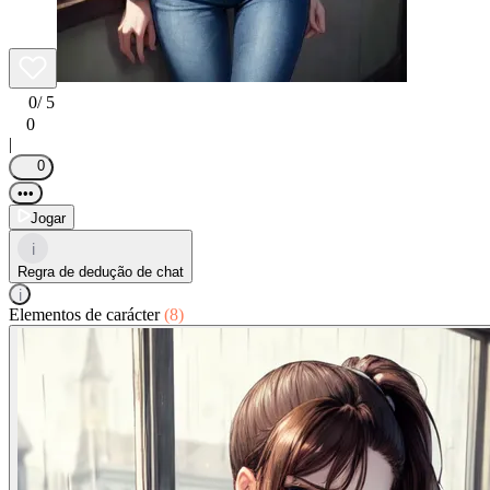
0
/ 5
0
|
0
•••
Jogar
i
Regra de dedução de chat
i
Elementos de carácter
(8)