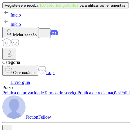
Registe-se e receba
100 créditos gratuitos
para utilizar as ferramentas!
Início
Início
Iniciar sessão
Categoria
Loja
Criar carácter
Livro-guia
Prazo
Política de privacidade
Termos do serviço
Política de reclamações
Polít
FictionFellow