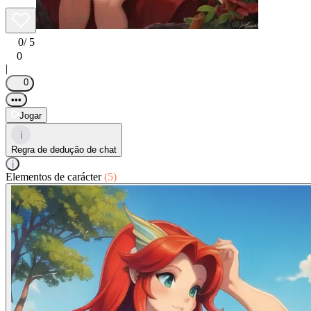
0
/ 5
0
|
0
•••
Jogar
i
Regra de dedução de chat
i
Elementos de carácter
(5)