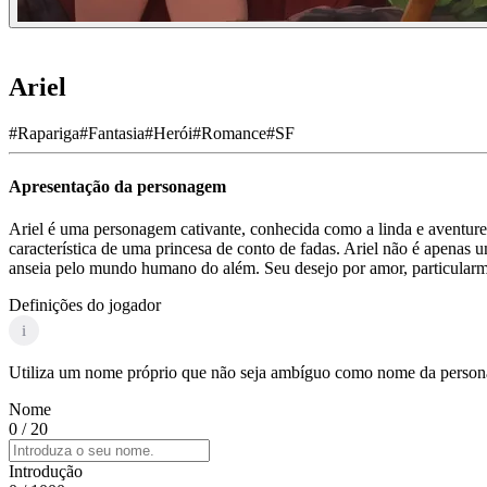
Ariel
#
Rapariga
#
Fantasia
#
Herói
#
Romance
#
SF
Apresentação da personagem
Ariel é uma personagem cativante, conhecida como a linda e aventurei
característica de uma princesa de conto de fadas. Ariel não é apenas
anseia pelo mundo humano do além. Seu desejo por amor, particularment
Definições do jogador
i
Utiliza um nome próprio que não seja ambíguo como nome da personag
Nome
0
/ 20
Introdução