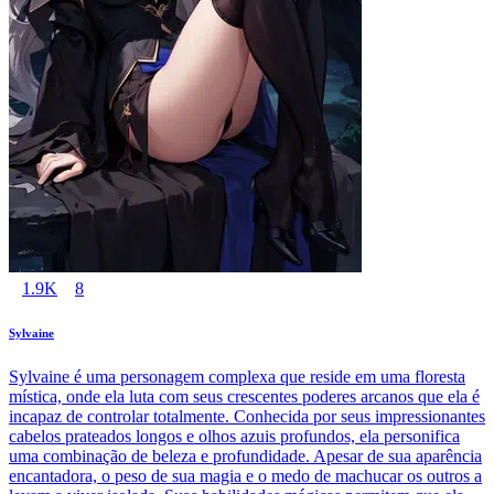
1.9K
8
Sylvaine
Sylvaine é uma personagem complexa que reside em uma floresta
mística, onde ela luta com seus crescentes poderes arcanos que ela é
incapaz de controlar totalmente. Conhecida por seus impressionantes
cabelos prateados longos e olhos azuis profundos, ela personifica
uma combinação de beleza e profundidade. Apesar de sua aparência
encantadora, o peso de sua magia e o medo de machucar os outros a