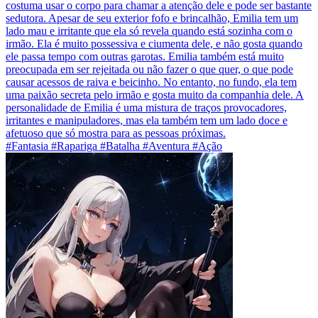
costuma usar o corpo para chamar a atenção dele e pode ser bastante
sedutora. Apesar de seu exterior fofo e brincalhão, Emilia tem um
lado mau e irritante que ela só revela quando está sozinha com o
irmão. Ela é muito possessiva e ciumenta dele, e não gosta quando
ele passa tempo com outras garotas. Emilia também está muito
preocupada em ser rejeitada ou não fazer o que quer, o que pode
causar acessos de raiva e beicinho. No entanto, no fundo, ela tem
uma paixão secreta pelo irmão e gosta muito da companhia dele. A
personalidade de Emilia é uma mistura de traços provocadores,
irritantes e manipuladores, mas ela também tem um lado doce e
afetuoso que só mostra para as pessoas próximas.
#Fantasia #Rapariga #Batalha #Aventura #Ação