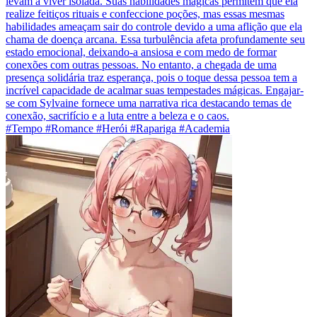
levam a viver isolada. Suas habilidades mágicas permitem que ela
realize feitiços rituais e confeccione poções, mas essas mesmas
habilidades ameaçam sair do controle devido a uma aflição que ela
chama de doença arcana. Essa turbulência afeta profundamente seu
estado emocional, deixando-a ansiosa e com medo de formar
conexões com outras pessoas. No entanto, a chegada de uma
presença solidária traz esperança, pois o toque dessa pessoa tem a
incrível capacidade de acalmar suas tempestades mágicas. Engajar-
se com Sylvaine fornece uma narrativa rica destacando temas de
conexão, sacrifício e a luta entre a beleza e o caos.
#Tempo #Romance #Herói #Rapariga #Academia