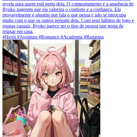
revela para quem está perto dela. O comportamento e a aparência de
Ryoko sugerem que ela valoriza o conforto e a confiança. Ela
provavelmente é alguém que fala o que pensa e não se preocupa
muito com o que os outros pensam dela. Com seus hábitos de jogo e
roupas casuais, Ryoko parece ser o tipo de pessoa que gosta de
relaxar em casa.
#Herói #Aventura #Romance #Academia #Rapariga