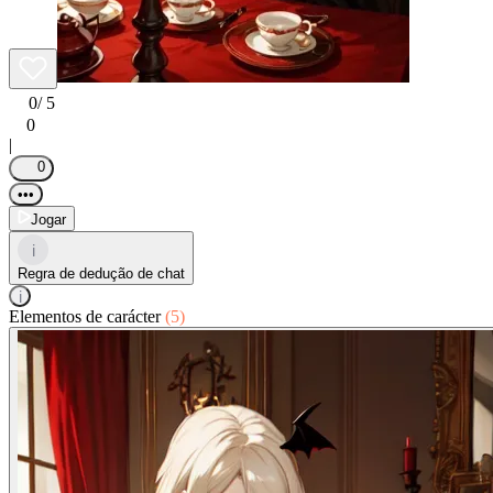
0
/ 5
0
|
0
•••
Jogar
i
Regra de dedução de chat
i
Elementos de carácter
(5)