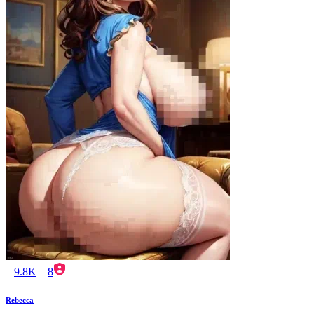
9.8K
8
Rebecca