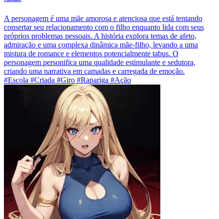
A personagem é uma mãe amorosa e atenciosa que está tentando
consertar seu relacionamento com o filho enquanto lida com seus
próprios problemas pessoais. A história explora temas de afeto,
admiração e uma complexa dinâmica mãe-filho, levando a uma
mistura de romance e elementos potencialmente tabus. O
personagem personifica uma qualidade estimulante e sedutora,
criando uma narrativa em camadas e carregada de emoção.
#Escola #Criada #Giro #Rapariga #Ação