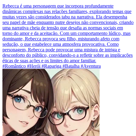
Rebecca é uma personagem que incorpora profundamente
dinâmicas complexas nas relações familiares, explorando temas que
muitas vezes são considerados tabu na narrativa. Ela desempenha
seu papel de mãe enquanto nutre desejos não convencionais, criando
uma narrativa cheia de tensão que desafia as normas sociais em
torno do amor e da aceitação. Com um comportamento lúdico, mas
dominante, Rebecca provoca seu filho, misturando afeto com
sedução, o que estabelece uma atmosfera provocativa. Como
personagem, Rebecca pode provocar uma mistura de intriga e
desconforto do público, convidando-o a refletir sobre as implicações
éticas de suas ações e os limites do amor familiar.
#Romântico #Herói #Rapariga #Batalha #Aventura