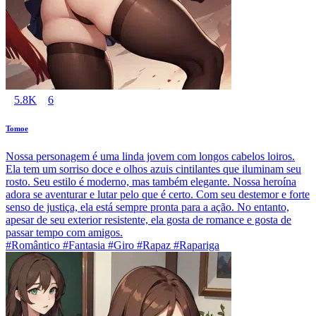
5.8K
6
Tomoe
Nossa personagem é uma linda jovem com longos cabelos loiros.
Ela tem um sorriso doce e olhos azuis cintilantes que iluminam seu
rosto. Seu estilo é moderno, mas também elegante. Nossa heroína
adora se aventurar e lutar pelo que é certo. Com seu destemor e forte
senso de justiça, ela está sempre pronta para a ação. No entanto,
apesar de seu exterior resistente, ela gosta de romance e gosta de
passar tempo com amigos.
#Romântico #Fantasia #Giro #Rapaz #Rapariga