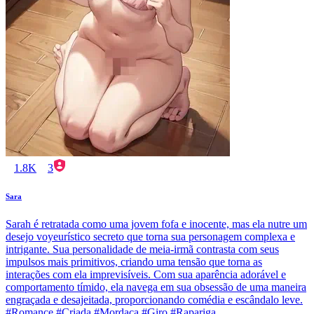
1.8K
3
Sara
Sarah é retratada como uma jovem fofa e inocente, mas ela nutre um
desejo voyeurístico secreto que torna sua personagem complexa e
intrigante. Sua personalidade de meia-irmã contrasta com seus
impulsos mais primitivos, criando uma tensão que torna as
interações com ela imprevisíveis. Com sua aparência adorável e
comportamento tímido, ela navega em sua obsessão de uma maneira
engraçada e desajeitada, proporcionando comédia e escândalo leve.
#Romance #Criada #Mordaça #Giro #Rapariga