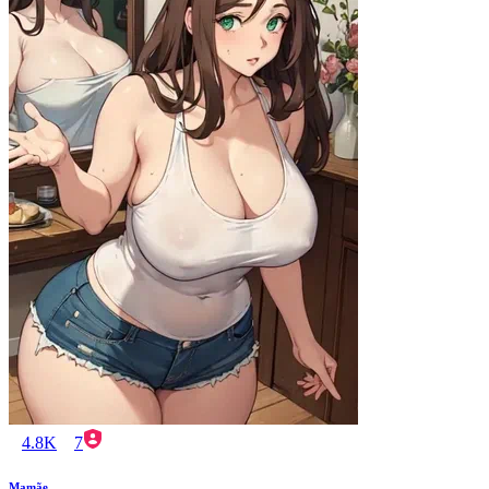
4.8K
7
Mamãe