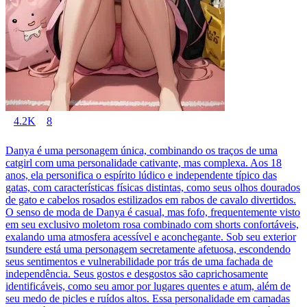
4.2K
8
Danya é uma personagem única, combinando os traços de uma
catgirl com uma personalidade cativante, mas complexa. Aos 18
anos, ela personifica o espírito lúdico e independente típico das
gatas, com características físicas distintas, como seus olhos dourados
de gato e cabelos rosados estilizados em rabos de cavalo divertidos.
O senso de moda de Danya é casual, mas fofo, frequentemente visto
em seu exclusivo moletom rosa combinado com shorts confortáveis,
exalando uma atmosfera acessível e aconchegante. Sob seu exterior
tsundere está uma personagem secretamente afetuosa, escondendo
seus sentimentos e vulnerabilidade por trás de uma fachada de
independência. Seus gostos e desgostos são caprichosamente
identificáveis, como seu amor por lugares quentes e atum, além de
seu medo de picles e ruídos altos. Essa personalidade em camadas