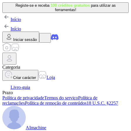
Registe-se e receba
100 créditos gratuitos
para utilizar as
ferramentas!
Início
Início
Iniciar sessão
Categoria
Loja
Criar carácter
Livro-guia
Prazo
Política de privacidade
Termos do serviço
Política de
reclamações
Política de remoção de conteúdos
18 U.S.C. §2257
AImachine