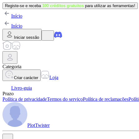
Registe-se e receba
100 créditos gratuitos
para utilizar as ferramentas!
Início
Início
Iniciar sessão
Categoria
Loja
Criar carácter
Livro-guia
Prazo
Política de privacidade
Termos do serviço
Política de reclamações
Polít
PlotTwister