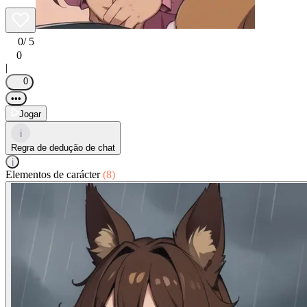
0
/ 5
0
|
0
•••
Jogar
i
Regra de dedução de chat
i
Elementos de carácter
(8)