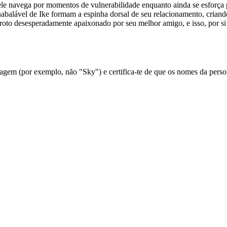
ele navega por momentos de vulnerabilidade enquanto ainda se esforça
 inabalável de Ike formam a espinha dorsal de seu relacionamento, crian
 garoto desesperadamente apaixonado por seu melhor amigo, e isso, por 
em (por exemplo, não "Sky") e certifica-te de que os nomes da person