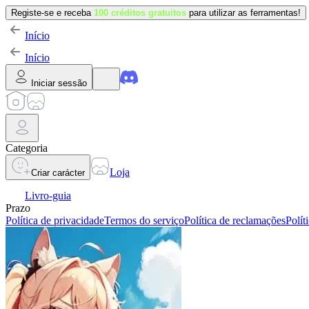
Registe-se e receba
100 créditos gratuitos
para utilizar as ferramentas!
Início
Início
Iniciar sessão
Categoria
Loja
Criar carácter
Livro-guia
Prazo
Política de privacidade
Termos do serviço
Política de reclamações
Polít