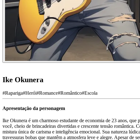
Ike Okunera
#
Rapariga
#
Herói
#
Romance
#
Romântico
#
Escola
Apresentação da personagem
Ike Okunera é um charmoso estudante de economia de 23 anos, que per
você, cheio de brincadeiras divertidas e crescente tensão romântica. 
mistura única de carisma e inteligência emocional. Sua natureza lúdi
travessuras bobas que mantêm a atmosfera leve e alegre. Apesar de se