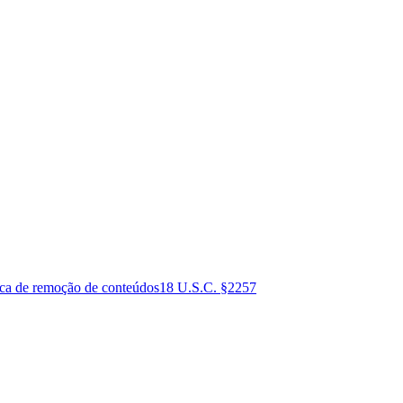
ica de remoção de conteúdos
18 U.S.C. §2257