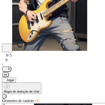
0
/ 5
0
|
0
•••
Jogar
i
Regra de dedução de chat
i
Elementos de carácter
(8)