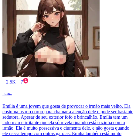
2.5K
7
Emilia
Emilia é uma jovem que gosta de provocar o irmão mais velho. Ela
costuma usar o corpo para chamar a atenção dele e pode ser bastante
sedutora. Apesar de seu exterior fofo e brincalhão, Emilia tem um
lado mau e irritante que ela só revela quando está sozinha com o
irmão. Ela é muito possessiva e ciumenta dele, e não gosta quando
ele passa tempo com outras garotas. Emilia também está muito