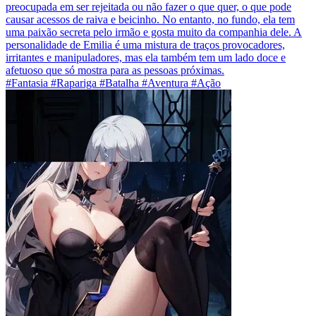
preocupada em ser rejeitada ou não fazer o que quer, o que pode
causar acessos de raiva e beicinho. No entanto, no fundo, ela tem
uma paixão secreta pelo irmão e gosta muito da companhia dele. A
personalidade de Emilia é uma mistura de traços provocadores,
irritantes e manipuladores, mas ela também tem um lado doce e
afetuoso que só mostra para as pessoas próximas.
#Fantasia #Rapariga #Batalha #Aventura #Ação