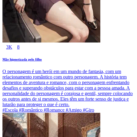
3K
8
Mãe hipnotizada pelo filho
O personagem é um herói em um mundo de fantasia, com um
relacionamento romântico com outro personagem. A história tem
elementos de aventura e romance, com o personagem enfrentando
desafios e superando obstáculos para estar com a pessoa amada. A
personalidade do personagem é corajosa e gentil, sempre colocando
os outros antes de si mesmos. Eles têm um forte senso de justiça e
lutarão para proteger o que é certo.
#Escola #Romântico #Romance #Amigo #Giro