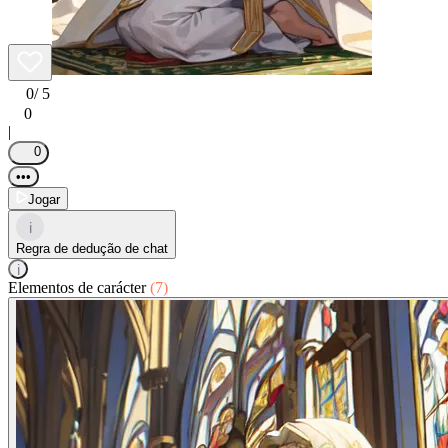
0
/ 5
0
|
0
•••
Jogar
i
Regra de dedução de chat
i
Elementos de carácter
(7)