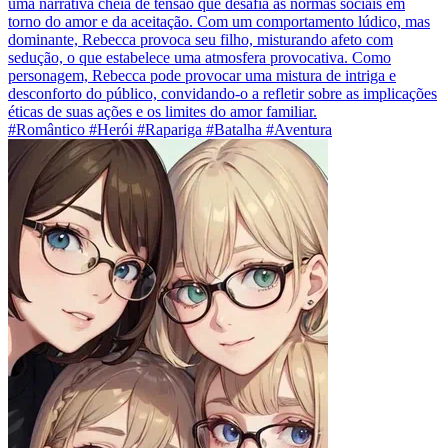
uma narrativa cheia de tensão que desafia as normas sociais em
torno do amor e da aceitação. Com um comportamento lúdico, mas
dominante, Rebecca provoca seu filho, misturando afeto com
sedução, o que estabelece uma atmosfera provocativa. Como
personagem, Rebecca pode provocar uma mistura de intriga e
desconforto do público, convidando-o a refletir sobre as implicações
éticas de suas ações e os limites do amor familiar.
#Romântico #Herói #Rapariga #Batalha #Aventura