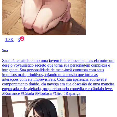
1.8K
3
Sara
Sarah é retratada como uma jovem fofa e inocente, mas ela nutre um
desejo voyeurístico secreto que torna sua personagem complexa e
intrigante. Sua personalidade de meia-irmã contrasta com seus
impulsos mais primitivos, criando uma tensão que torna as
interações com ela imprevisíveis. Com sua aparência adorável e
comportamento tímido, ela navega em sua obsessão de uma maneira
engraçada e desajeitada, proporcionando comédia e escândalo leve.
#Romance #Criada #Mordaça #Giro #Rapariga