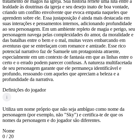
tratamento de magos na igreja. Sua história reflete uma luta entre a
lealdade às doutrinas da igreja e seu desejo inato de boa vontade,
criando um conflito envolvente que evoca empatia naqueles que
aprendem sobre ele. Essa justaposição é ainda mais destacada em
suas interações e pensamentos internos, adicionando profundidade
ao seu personagem. Em um ambiente repleto de magia e perigo, seu
personagem navega pelas complexidades do amor, da moralidade e
das batalhas entre o bem e o mal, muitas vezes embarcando em
aventuras que se entrelaçam com romance e amizade. Esse rico
potencial narrativo faz de Samuele um protagonista atraente,
especialmente em um contexto de fantasia em que as linhas entre o
certo e o errado podem parecer confusas. A natureza multifacetada
de seu personagem garante que ele permaneça identificável e
profundo, ressoando com aqueles que apreciam a beleza e a
profundidade da narrativa.
Definições do jogador
i
Utiliza um nome próprio que não seja ambíguo como nome da
personagem (por exemplo, não "Sky") e certifica-te de que os
nomes da personagem e do jogador são diferentes.
Nome
0
/ 20