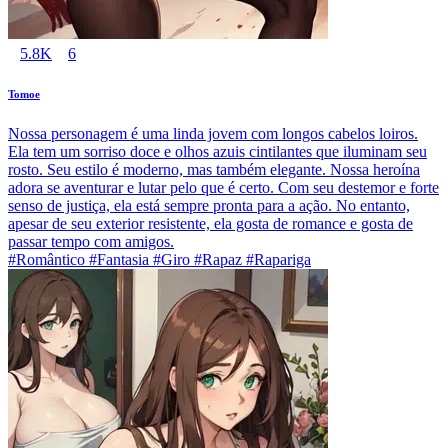
5.8K
6
Tomoe
Nossa personagem é uma linda jovem com longos cabelos loiros.
Ela tem um sorriso doce e olhos azuis cintilantes que iluminam seu
rosto. Seu estilo é moderno, mas também elegante. Nossa heroína
adora se aventurar e lutar pelo que é certo. Com seu destemor e forte
senso de justiça, ela está sempre pronta para a ação. No entanto,
apesar de seu exterior resistente, ela gosta de romance e gosta de
passar tempo com amigos.
#Romântico #Fantasia #Giro #Rapaz #Rapariga