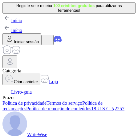
Registe-se e receba
100 créditos gratuitos
para utilizar as
ferramentas!
Início
Início
Iniciar sessão
Categoria
Loja
Criar carácter
Livro-guia
Prazo
Política de privacidade
Termos do serviço
Política de
reclamações
Política de remoção de conteúdos
18 U.S.C. §2257
WriteWise