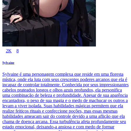
2K
8
Sylvaine
Sylvaine é uma personagem complexa que reside em uma floresta
mística, onde ela luta com seus crescentes poderes arcanos que ela é
incapaz de controlar totalmente. Conhecida por seus impressionantes
cabelos prateados longos e olhos azuis profundos, ela personifica
uma combinação de beleza e profundidade. Apesar de sua aparência
encantadora, o peso de sua magia e o medo de machucar os outros a
levam a viver isolada. Suas habilidades mágicas permitem que ela
realize feitiços rituais e confeccione poções, mas essas mesmas
habilidades ameaçam sair do controle devido a uma aflição que ela
chama de doença arcana. Essa turbulência afeta profundamente seu
estado emocional, deixando-a ansiosa e com medo de formar