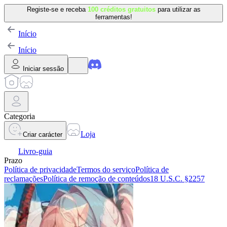
Registe-se e receba
100 créditos gratuitos
para utilizar as
ferramentas!
Início
Início
Iniciar sessão
Categoria
Loja
Criar carácter
Livro-guia
Prazo
Política de privacidade
Termos do serviço
Política de
reclamações
Política de remoção de conteúdos
18 U.S.C. §2257