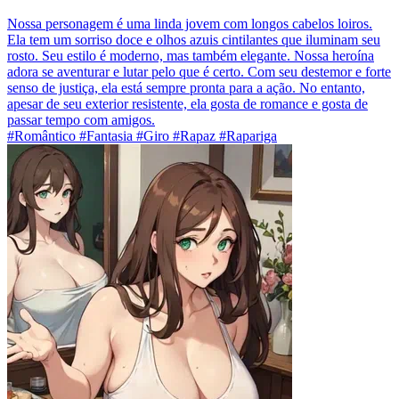
Nossa personagem é uma linda jovem com longos cabelos loiros.
Ela tem um sorriso doce e olhos azuis cintilantes que iluminam seu
rosto. Seu estilo é moderno, mas também elegante. Nossa heroína
adora se aventurar e lutar pelo que é certo. Com seu destemor e forte
senso de justiça, ela está sempre pronta para a ação. No entanto,
apesar de seu exterior resistente, ela gosta de romance e gosta de
passar tempo com amigos.
#Romântico #Fantasia #Giro #Rapaz #Rapariga