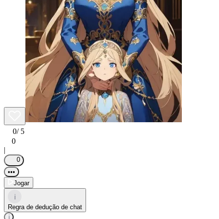
0
/ 5
0
|
0
•••
Jogar
i
Regra de dedução de chat
i