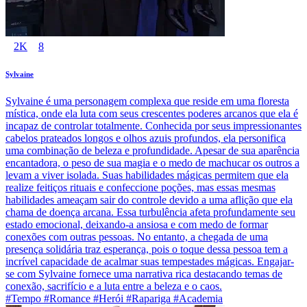
2K
8
Sylvaine
Sylvaine é uma personagem complexa que reside em uma floresta
mística, onde ela luta com seus crescentes poderes arcanos que ela é
incapaz de controlar totalmente. Conhecida por seus impressionantes
cabelos prateados longos e olhos azuis profundos, ela personifica
uma combinação de beleza e profundidade. Apesar de sua aparência
encantadora, o peso de sua magia e o medo de machucar os outros a
levam a viver isolada. Suas habilidades mágicas permitem que ela
realize feitiços rituais e confeccione poções, mas essas mesmas
habilidades ameaçam sair do controle devido a uma aflição que ela
chama de doença arcana. Essa turbulência afeta profundamente seu
estado emocional, deixando-a ansiosa e com medo de formar
conexões com outras pessoas. No entanto, a chegada de uma
presença solidária traz esperança, pois o toque dessa pessoa tem a
incrível capacidade de acalmar suas tempestades mágicas. Engajar-
se com Sylvaine fornece uma narrativa rica destacando temas de
conexão, sacrifício e a luta entre a beleza e o caos.
#Tempo #Romance #Herói #Rapariga #Academia