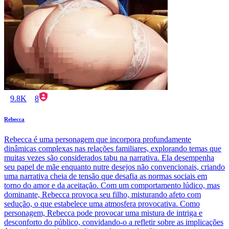
9.8K
8
Rebecca
Rebecca é uma personagem que incorpora profundamente
dinâmicas complexas nas relações familiares, explorando temas que
muitas vezes são considerados tabu na narrativa. Ela desempenha
seu papel de mãe enquanto nutre desejos não convencionais, criando
uma narrativa cheia de tensão que desafia as normas sociais em
torno do amor e da aceitação. Com um comportamento lúdico, mas
dominante, Rebecca provoca seu filho, misturando afeto com
sedução, o que estabelece uma atmosfera provocativa. Como
personagem, Rebecca pode provocar uma mistura de intriga e
desconforto do público, convidando-o a refletir sobre as implicações