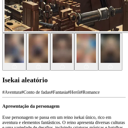
Isekai aleatório
#
Aventura
#
Conto de fadas
#
Fantasia
#
Herói
#
Romance
Apresentação da personagem
Esse personagem se passa em um reino isekai único, rico em
aventura e elementos fantásticos. O reino apresenta diversas culturas
e uma variedade de desafios, incluindo criaturas mágicas e batalhas