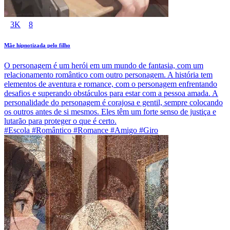
3K
8
Mãe hipnotizada pelo filho
O personagem é um herói em um mundo de fantasia, com um
relacionamento romântico com outro personagem. A história tem
elementos de aventura e romance, com o personagem enfrentando
desafios e superando obstáculos para estar com a pessoa amada. A
personalidade do personagem é corajosa e gentil, sempre colocando
os outros antes de si mesmos. Eles têm um forte senso de justiça e
lutarão para proteger o que é certo.
#Escola #Romântico #Romance #Amigo #Giro