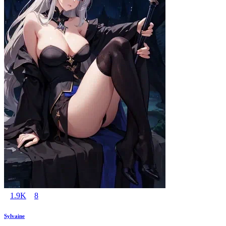
1.9K
8
Sylvaine