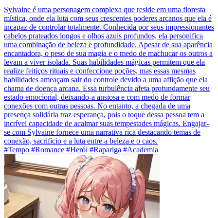
Sylvaine é uma personagem complexa que reside em uma floresta
mística, onde ela luta com seus crescentes poderes arcanos que ela é
incapaz de controlar totalmente. Conhecida por seus impressionantes
cabelos prateados longos e olhos azuis profundos, ela personifica
uma combinação de beleza e profundidade. Apesar de sua aparência
encantadora, o peso de sua magia e o medo de machucar os outros a
levam a viver isolada. Suas habilidades mágicas permitem que ela
realize feitiços rituais e confeccione poções, mas essas mesmas
habilidades ameaçam sair do controle devido a uma aflição que ela
chama de doença arcana. Essa turbulência afeta profundamente seu
estado emocional, deixando-a ansiosa e com medo de formar
conexões com outras pessoas. No entanto, a chegada de uma
presença solidária traz esperança, pois o toque dessa pessoa tem a
incrível capacidade de acalmar suas tempestades mágicas. Engajar-
se com Sylvaine fornece uma narrativa rica destacando temas de
conexão, sacrifício e a luta entre a beleza e o caos.
#Tempo #Romance #Herói #Rapariga #Academia