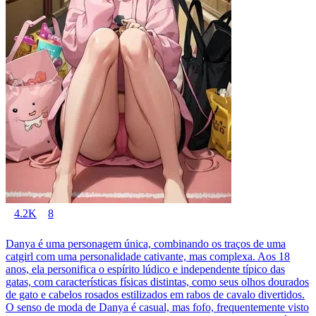
4.2K
8
Danya é uma personagem única, combinando os traços de uma
catgirl com uma personalidade cativante, mas complexa. Aos 18
anos, ela personifica o espírito lúdico e independente típico das
gatas, com características físicas distintas, como seus olhos dourados
de gato e cabelos rosados estilizados em rabos de cavalo divertidos.
O senso de moda de Danya é casual, mas fofo, frequentemente visto