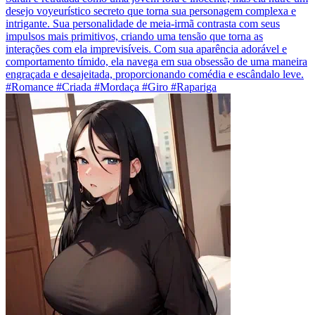
desejo voyeurístico secreto que torna sua personagem complexa e
intrigante. Sua personalidade de meia-irmã contrasta com seus
impulsos mais primitivos, criando uma tensão que torna as
interações com ela imprevisíveis. Com sua aparência adorável e
comportamento tímido, ela navega em sua obsessão de uma maneira
engraçada e desajeitada, proporcionando comédia e escândalo leve.
#Romance #Criada #Mordaça #Giro #Rapariga