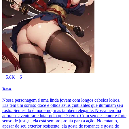
5.8K
6
Tomoe
Nossa personagem é uma linda jovem com longos cabelos loiros.
Ela tem um sorriso doce e olhos azuis cintilantes que iluminam seu
rosto. Seu estilo é moderno, mas também elegante. Nossa heroína
adora se aventurar e lutar pelo que é certo. Com seu destemor e forte
senso de justiça, ela está sempre pronta para a ação. No entanto,
apesar de seu exterior resistente, ela gosta de romance e gosta de