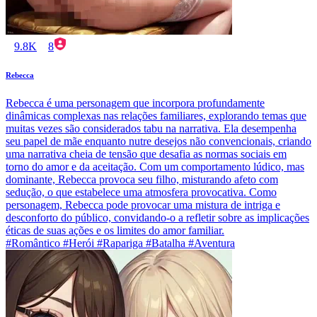
9.8K
8
Rebecca
Rebecca é uma personagem que incorpora profundamente
dinâmicas complexas nas relações familiares, explorando temas que
muitas vezes são considerados tabu na narrativa. Ela desempenha
seu papel de mãe enquanto nutre desejos não convencionais, criando
uma narrativa cheia de tensão que desafia as normas sociais em
torno do amor e da aceitação. Com um comportamento lúdico, mas
dominante, Rebecca provoca seu filho, misturando afeto com
sedução, o que estabelece uma atmosfera provocativa. Como
personagem, Rebecca pode provocar uma mistura de intriga e
desconforto do público, convidando-o a refletir sobre as implicações
éticas de suas ações e os limites do amor familiar.
#Romântico #Herói #Rapariga #Batalha #Aventura