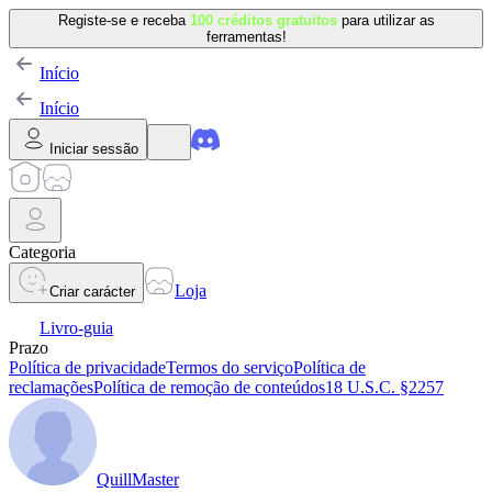
Registe-se e receba
100 créditos gratuitos
para utilizar as
ferramentas!
Início
Início
Iniciar sessão
Categoria
Loja
Criar carácter
Livro-guia
Prazo
Política de privacidade
Termos do serviço
Política de
reclamações
Política de remoção de conteúdos
18 U.S.C. §2257
QuillMaster