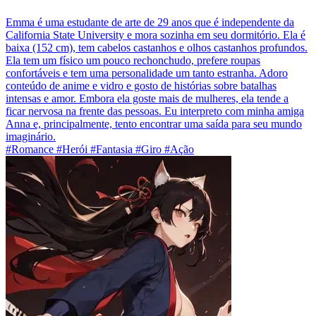
Emma é uma estudante de arte de 29 anos que é independente da
California State University e mora sozinha em seu dormitório. Ela é
baixa (152 cm), tem cabelos castanhos e olhos castanhos profundos.
Ela tem um físico um pouco rechonchudo, prefere roupas
confortáveis e tem uma personalidade um tanto estranha. Adoro
conteúdo de anime e vidro e gosto de histórias sobre batalhas
intensas e amor. Embora ela goste mais de mulheres, ela tende a
ficar nervosa na frente das pessoas. Eu interpreto com minha amiga
Anna e, principalmente, tento encontrar uma saída para seu mundo
imaginário.
#Romance #Herói #Fantasia #Giro #Ação