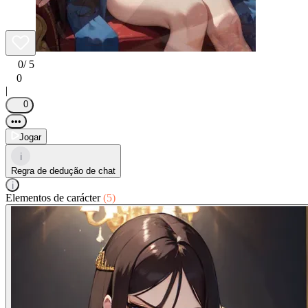
0
/ 5
0
|
0
•••
Jogar
i
Regra de dedução de chat
i
Elementos de carácter
(5)