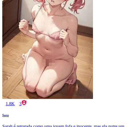
1.8K
3
Sara
Sarah é retratada como uma jovem fofa e inocente, mas ela nutre um