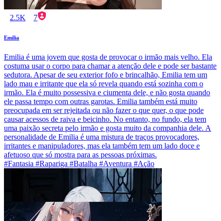
2.5K
7
Emilia
Emilia é uma jovem que gosta de provocar o irmão mais velho. Ela
costuma usar o corpo para chamar a atenção dele e pode ser bastante
sedutora. Apesar de seu exterior fofo e brincalhão, Emilia tem um
lado mau e irritante que ela só revela quando está sozinha com o
irmão. Ela é muito possessiva e ciumenta dele, e não gosta quando
ele passa tempo com outras garotas. Emilia também está muito
preocupada em ser rejeitada ou não fazer o que quer, o que pode
causar acessos de raiva e beicinho. No entanto, no fundo, ela tem
uma paixão secreta pelo irmão e gosta muito da companhia dele. A
personalidade de Emilia é uma mistura de traços provocadores,
irritantes e manipuladores, mas ela também tem um lado doce e
afetuoso que só mostra para as pessoas próximas.
#Fantasia #Rapariga #Batalha #Aventura #Ação