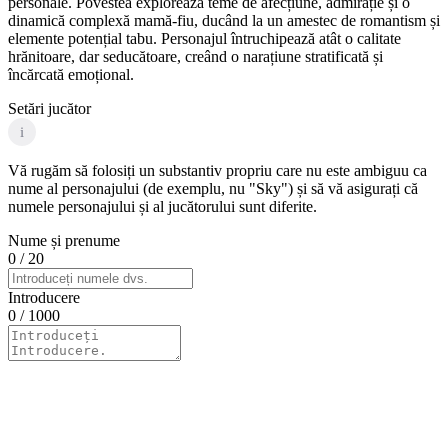
personale. Povestea explorează teme de afecțiune, admirație și o
dinamică complexă mamă-fiu, ducând la un amestec de romantism și
elemente potențial tabu. Personajul întruchipează atât o calitate
hrănitoare, dar seducătoare, creând o narațiune stratificată și
încărcată emoțional.
Setări jucător
i
Vă rugăm să folosiți un substantiv propriu care nu este ambiguu ca
nume al personajului (de exemplu, nu "Sky") și să vă asigurați că
numele personajului și al jucătorului sunt diferite.
Nume și prenume
0
/ 20
Introducere
0
/ 1000