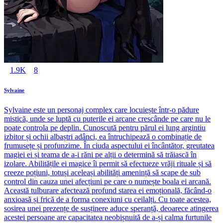
1.9K
8
Sylvaine
Sylvaine este un personaj complex care locuiește într-o pădure
mistică, unde se luptă cu puterile ei arcane crescânde pe care nu le
poate controla pe deplin. Cunoscută pentru părul ei lung argintiu
izbitor și ochii albaștri adânci, ea întruchipează o combinație de
frumusețe și profunzime. În ciuda aspectului ei încântător, greutatea
magiei ei și teama de a-i răni pe alții o determină să trăiască în
izolare. Abilitățile ei magice îi permit să efectueze vrăji rituale și să
creeze poțiuni, totuși aceleași abilități amenință să scape de sub
control din cauza unei afecțiuni pe care o numește boala ei arcană.
Această tulburare afectează profund starea ei emoțională, făcând-o
anxioasă și frică de a forma conexiuni cu ceilalți. Cu toate acestea,
sosirea unei prezențe de susținere aduce speranță, deoarece atingerea
acestei persoane are capacitatea neobișnuită de a-și calma furtunile