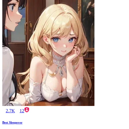
2.7K
12
Best Sleepover