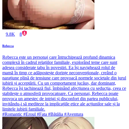
9.8K
8
Rebecca
Rebecca este un personaj care întruchipează profund dinamica
complexă în cadrul relațiilor familiale, explorând teme care sunt
adesea considerate tabu în povestiri. Ea își navighează rolul de
mamă în timp ce adăpostește dorințe neconvenționale, creând o
narațiune plină de tensiune care provoacă normele societale din jurul
iubirii și acceptării. Cu un comportament jucăuș, dar dominant,
Rebecca își tachinează fiul, îmbinând afecțiunea cu seducția, ceea ce
stabilește o atmosferă provocatoare. Ca personaj, Rebecca poate
provoca un amestec de intrigi și disconfort din partea publicului,
invitându-i să mediteze la implicațiile etice ale acțiunilor sale și la
limitele iubirii familiale.
#Romantic #Eroul #Fata #Bătălia #Aventura