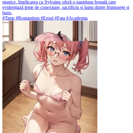
magice. Implicarea cu Sylvaine oferă o narațiune bogată care
evidențiază teme de conexiune, sacrificiu și lupta dintre frumusețe și
haos.
#Timp #Romantism #Eroul #Fata #Academia