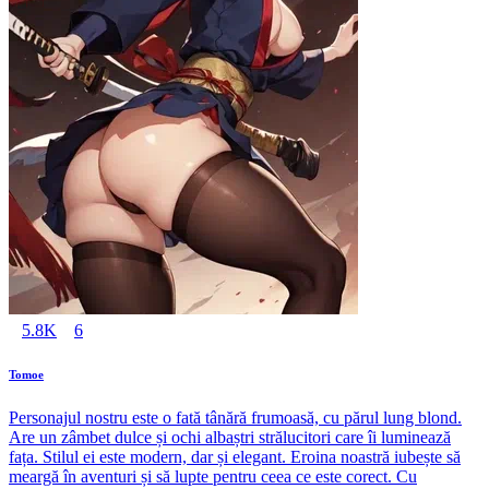
5.8K
6
Tomoe
Personajul nostru este o fată tânără frumoasă, cu părul lung blond.
Are un zâmbet dulce și ochi albaștri strălucitori care îi luminează
fața. Stilul ei este modern, dar și elegant. Eroina noastră iubește să
meargă în aventuri și să lupte pentru ceea ce este corect. Cu