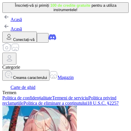
Înscrieți-vă și primiți
100 de credite gratuite
pentru a utiliza
instrumentele!
Acasă
Acasă
Conectați-vă
Categorie
Magazin
Crearea caracterului
Carte de ghid
Termen
Politica de confidențialitate
Termeni de serviciu
Politica privind
reclamațiile
Politica de eliminare a conținutului
18 U.S.C. §2257