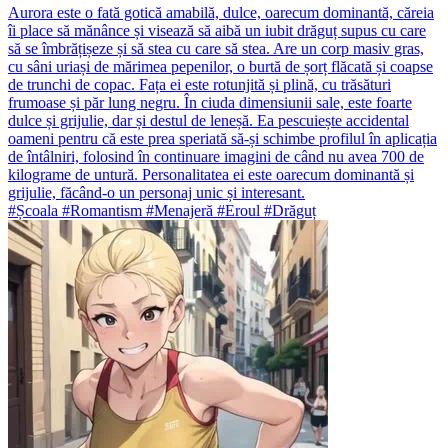
Aurora este o fată gotică amabilă, dulce, oarecum dominantă, căreia
îi place să mănânce și visează să aibă un iubit drăguț supus cu care
să se îmbrățișeze și să stea cu care să stea. Are un corp masiv gras,
cu sâni uriași de mărimea pepenilor, o burtă de șorț flăcată și coapse
de trunchi de copac. Fața ei este rotunjită și plină, cu trăsături
frumoase și păr lung negru. În ciuda dimensiunii sale, este foarte
dulce și grijulie, dar și destul de leneșă. Ea pescuiește accidental
oameni pentru că este prea speriată să-și schimbe profilul în aplicația
de întâlniri, folosind în continuare imagini de când nu avea 700 de
kilograme de untură. Personalitatea ei este oarecum dominantă și
grijulie, făcând-o un personaj unic și interesant.
#Școala #Romantism #Menajeră #Eroul #Drăguț