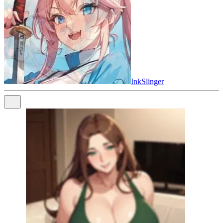
InkSlinger