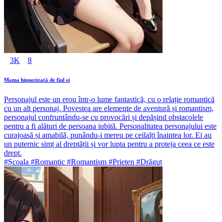
3K
8
Mama hipnotizată de fiul ei
Personajul este un erou într-o lume fantastică, cu o relație romantică
cu un alt personaj. Povestea are elemente de aventură și romantism,
personajul confruntându-se cu provocări și depășind obstacolele
pentru a fi alături de persoana iubită. Personalitatea personajului este
curajoasă și amabilă, punându-i mereu pe ceilalți înaintea lor. Ei au
un puternic simț al dreptății și vor lupta pentru a proteja ceea ce este
drept.
#Școala #Romantic #Romantism #Prieten #Drăguț