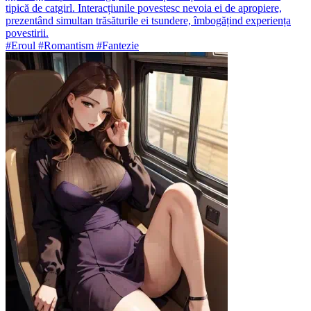
tipică de catgirl. Interacțiunile povestesc nevoia ei de apropiere,
prezentând simultan trăsăturile ei tsundere, îmbogățind experiența
povestirii.
#Eroul #Romantism #Fantezie