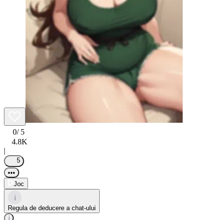
0
/ 5
4.8K
|
5
•••
Joc
i
Regula de deducere a chat-ului
i