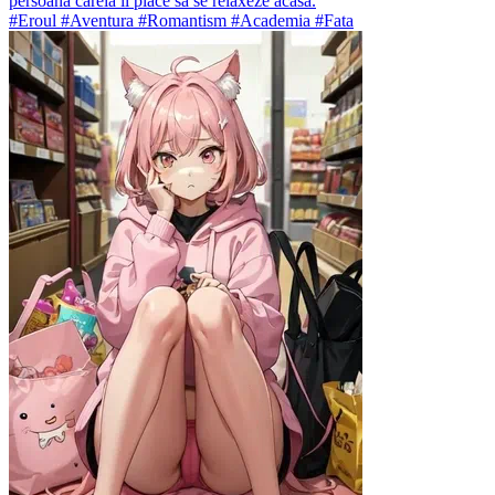
persoană căreia îi place să se relaxeze acasă.
#Eroul #Aventura #Romantism #Academia #Fata