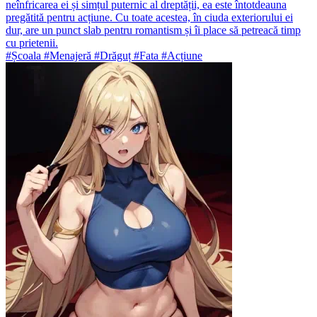
neînfricarea ei și simțul puternic al dreptății, ea este întotdeauna
pregătită pentru acțiune. Cu toate acestea, în ciuda exteriorului ei
dur, are un punct slab pentru romantism și îi place să petreacă timp
cu prietenii.
#Școala #Menajeră #Drăguț #Fata #Acțiune