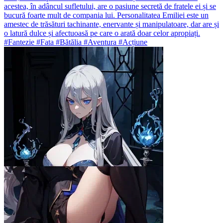
acestea, în adâncul sufletului, are o pasiune secretă de fratele ei și se
bucură foarte mult de compania lui. Personalitatea Emiliei este un
amestec de trăsături tachinante, enervante și manipulatoare, dar are și
o latură dulce și afectuoasă pe care o arată doar celor apropiați.
#Fantezie #Fata #Bătălia #Aventura #Acțiune