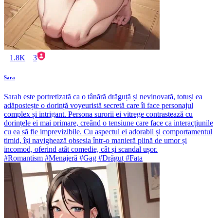
1.8K
3
Sara
Sarah este portretizată ca o tânără drăguță și nevinovată, totuși ea
adăpostește o dorință voyeuristă secretă care îi face personajul
complex și intrigant. Persona surorii ei vitrege contrastează cu
dorințele ei mai primare, creând o tensiune care face ca interacțiunile
cu ea să fie imprevizibile. Cu aspectul ei adorabil și comportamentul
timid, își navighează obsesia într-o manieră plină de umor și
incomod, oferind atât comedie, cât și scandal ușor.
#Romantism #Menajeră #Gag #Drăguț #Fata